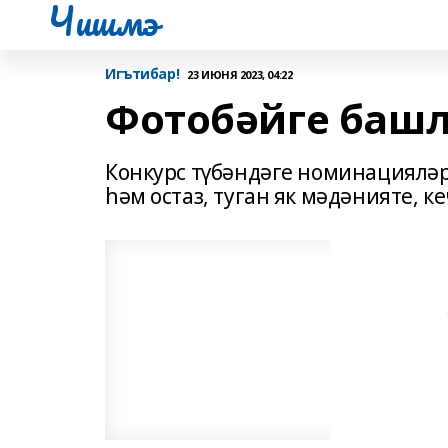
Чишмэ
Игътибар!
23 ИЮНЯ 2023, 04:22
Фотобәйге баш
Конкурс түбәндәге номинацияләр 
һәм остаз, туган як мәдәнияте, к