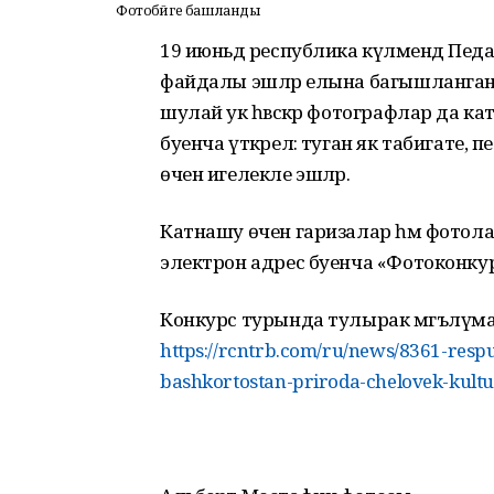
Фотобәйге башланды
19 июньдә республика күләмендә Педа
файдалы эшләр елына багышланган ф
шулай ук һәвәскәр фотографлар да ка
буенча үткәрелә: туган як табигате, пе
өчен игелекле эшләр.
Катнашу өчен гаризалар һәм фотолар 
электрон адрес буенча «Фотоконкурс»
Конкурс турында тулырак мәгълүмат
https://rcntrb.com/ru/news/8361-respu
bashkortostan-priroda-chelovek-kult