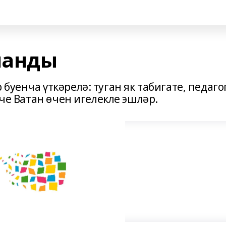
ланды
буенча үткәрелә: туган як табигате, педаго
ече Ватан өчен игелекле эшләр.