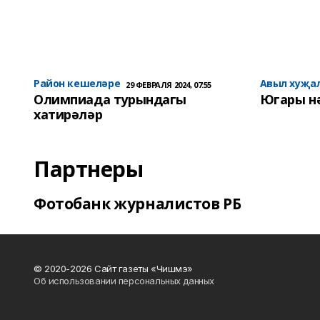
Район кешеләре
Авыл хуҗа
29 ФЕВРАЛЯ 2024, 07:55
Олимпиада турындагы
Югары н
хатирәләр
Партнеры
Фотобанк журналистов РБ
© 2020-2026 Сайт газеты «Чишмэ»
Об использовании персональных данных