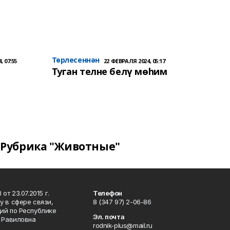
Төрлесеннән
, 07:55
22 ФЕВРАЛЯ 2024, 05:17
Туган телне белү мөһим
Рубрика "Животные"
т 23.07.2015 г.
Телефон
 в сфере связи,
8 (347 97) 2-06-86
ий по Республике
Эл. почта
р Равиловна
rodnik-plus@mail.ru