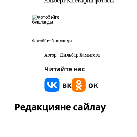
Альберт Мостафин фотосы
Фотобәйге башланды
Автор:
Дильбар Хамитова
Читайте нас
Редакцияне сайлау