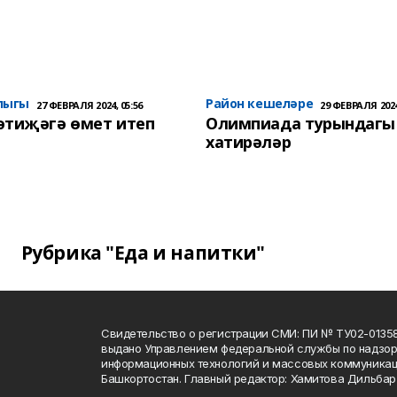
лыгы
Район кешеләре
27 ФЕВРАЛЯ 2024, 05:56
29 ФЕВРАЛЯ 2024
әтиҗәгә өмет итеп
Олимпиада турындагы
хатирәләр
Рубрика "Еда и напитки"
Свидетельство о регистрации СМИ: ПИ № ТУ02-01358 о
выдано Управлением федеральной службы по надзору
информационных технологий и массовых коммуникац
Башкортостан. Главный редактор: Хамитова Дильба