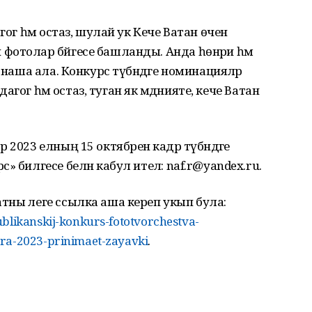
гог һәм остаз, шулай ук Кече Ватан өчен
отолар бәйгесе башланды. Анда һөнәри һәм
тнаша ала. Конкурс түбәндәге номинацияләр
дагог һәм остаз, туган як мәдәнияте, кече Ватан
2023 елның 15 октябренә кадәр түбәндәге
 билгесе белән кабул ителә: naf.r@yandex.ru.
ны әлеге ссылка аша кереп укып була:
blikanskij-konkurs-fototvorchestva-
ura-2023-prinimaet-zayavki
.