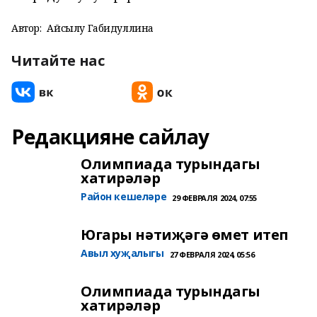
Автор:
Айсылу Габидуллина
Читайте нас
Редакцияне сайлау
Олимпиада турындагы
хатирәләр
Район кешеләре
29 ФЕВРАЛЯ 2024, 07:55
Югары нәтиҗәгә өмет итеп
Авыл хуҗалыгы
27 ФЕВРАЛЯ 2024, 05:56
Олимпиада турындагы
хатирәләр