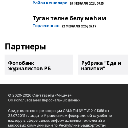
Район кешеләре
29 ФЕВРАЛЯ 2024, 07:55
Туган телне белү мөһим
Төрлесеннән
22 ФЕВРАЛЯ 2024, 05:17
Партнеры
Фотобанк
Рубрика "Еда и
журналистов РБ
напитки"
© 2020-2026 Сайт газеты «Чишмэ»
Об использовании персональных данных
Свидетельство о регистрации СМИ: ПИ № ТУ02-01358 от
23.07.2015 г. выдано Управлением федеральной службы по
надзору в сфере связи, информационных технологий и
массовых коммуникаций по Республике Башкортостан.