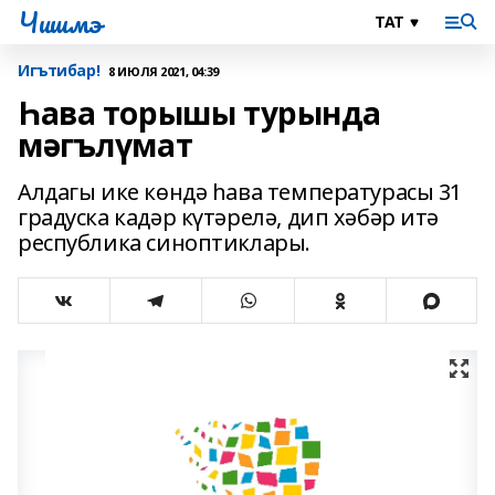
Чишмэ
Игътибар!
8 ИЮЛЯ 2021, 04:39
Һава торышы турында
мәгълүмат
Алдагы ике көндә һава температурасы 31
градуска кадәр күтәрелә, дип хәбәр итә
республика синоптиклары.