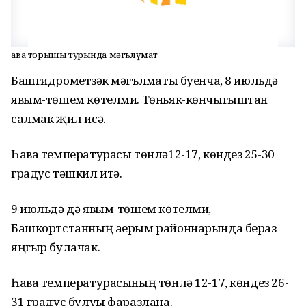
Һава торышы турында мәгълүмат
Башгидрометүзәк мәгълүматы буенча, 8 июльдә
явым-төшем көтелми. Төньяк-көнчыгыштан
салмак җил исә.
Һава температурасы төнлә12-17, көндез 25-30
градус тәшкил итә.
9 июльдә дә явым-төшем көтелми,
Башкортстанның аерым районнарында бераз
яңгыр булачак.
Һава температурасының төнлә 12-17, көндез 26-
31 градус булуы фаразлана.