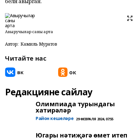
белән авырган.
Авыручылар саны арта
Автор:
Камиль Муратов
Читайте нас
Редакцияне сайлау
Олимпиада турындагы
хатирәләр
Район кешеләре
29 ФЕВРАЛЯ 2024, 07:55
Югары нәтиҗәгә өмет итеп