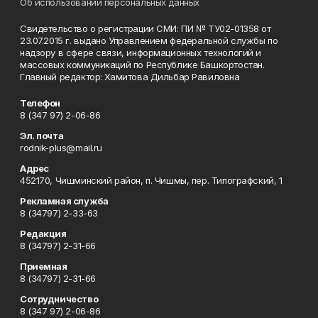
Об использовании персональных данных
Свидетельство о регистрации СМИ: ПИ № ТУ02-01358 от
23.07.2015 г. выдано Управлением федеральной службы по
надзору в сфере связи, информационных технологий и
массовых коммуникаций по Республике Башкортостан.
Главный редактор: Хамитова Дильбар Равиловна
Телефон
8 (347 97) 2-06-86
Эл. почта
rodnik-plus@mail.ru
Адрес
452170, Чишминский район, п. Чишмы, пер. Типографский, 1
Рекламная служба
8 (34797) 2-33-63
Редакция
8 (34797) 2-31-66
Приемная
8 (34797) 2-31-66
Сотрудничество
8 (347 97) 2-06-86