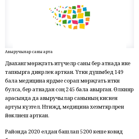
Авыручылар саны арта
Дәваханәгә мөрәҗәгать итүчеләр саны бер атнада ике
тапкырга диярлек арткан. Үткән дүшәмбедә 149
бала медицина ярдәме сорап мөрәҗәгать иткән
булса, бер атнадан соң 245 бала авырган. Өлкәннәр
арасында да авыручылар санының кискен
артуы күзәтелә. Нәтиҗәдә, медицина хезмәткәрләренә
йөкләнеш арткан.
Районда 2020 елдан башлап 5200 кеше ковид