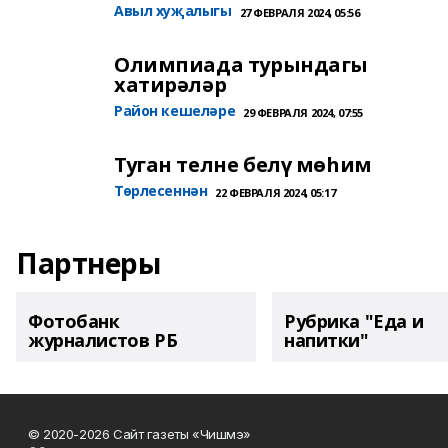
Авыл хуҗалыгы
27 ФЕВРАЛЯ 2024, 05:56
Олимпиада турындагы
хатирәләр
Район кешеләре
29 ФЕВРАЛЯ 2024, 07:55
Туган телне белү мөһим
Төрлесеннән
22 ФЕВРАЛЯ 2024, 05:17
Партнеры
Фотобанк
Рубрика "Еда и
журналистов РБ
напитки"
© 2020-2026 Сайт газеты «Чишмэ»