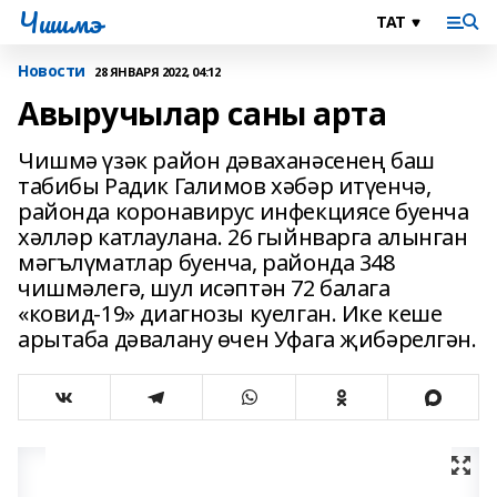
Чишмэ
Новости
28 ЯНВАРЯ 2022, 04:12
Авыручылар саны арта
Чишмә үзәк район дәваханәсенең баш
табибы Радик Галимов хәбәр итүенчә,
районда коронавирус инфекциясе буенча
хәлләр катлаулана. 26 гыйнварга алынган
мәгълүматлар буенча, районда 348
чишмәлегә, шул исәптән 72 балага
«ковид-19» диагнозы куелган. Ике кеше
арытаба дәвалану өчен Уфага җибәрелгән.