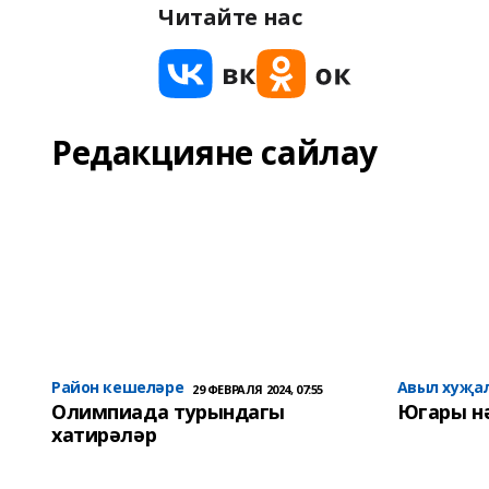
Читайте нас
Редакцияне сайлау
Район кешеләре
Авыл хуҗа
29 ФЕВРАЛЯ 2024, 07:55
Олимпиада турындагы
Югары н
хатирәләр