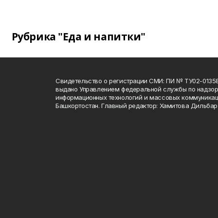
Рубрика "Еда и напитки"
Свидетельство о регистрации СМИ: ПИ № ТУ02-01358 о
выдано Управлением федеральной службы по надзору
информационных технологий и массовых коммуникац
Башкортостан. Главный редактор: Хамитова Дильба