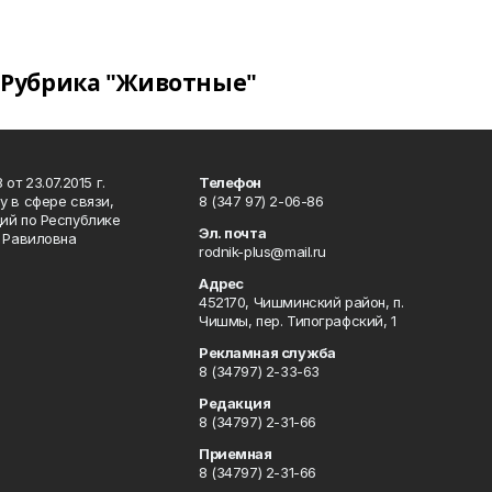
Рубрика "Животные"
т 23.07.2015 г.
Телефон
 в сфере связи,
8 (347 97) 2-06-86
ий по Республике
Эл. почта
р Равиловна
rodnik-plus@mail.ru
Адрес
452170, Чишминский район, п.
Чишмы, пер. Типографский, 1
Рекламная служба
8 (34797) 2-33-63
Редакция
8 (34797) 2-31-66
Приемная
8 (34797) 2-31-66