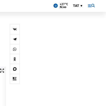
+27 °С
Ясно