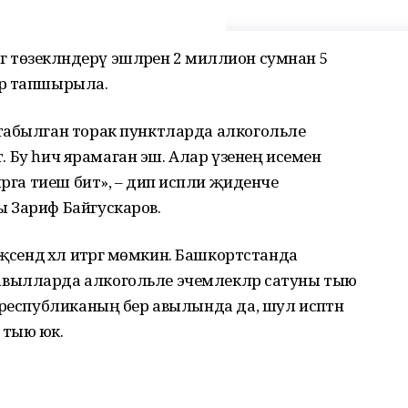
гә төзекләндерү эшләренә 2 миллион сумнан 5
ар тапшырыла.
табылган торак пунктларда алкогольле
ә. Бу һич ярамаган эш. Алар үзенең исеменә
ырга тиеш бит», – дип исәпли җиденче
 Зариф Байгускаров.
әҗәсендә хәл итәргә мөмкин. Башкортстанда
вылларда алкогольле эчемлекләр сатуны тыю
 республиканың бер авылында да, шул исәптән
 тыю юк.