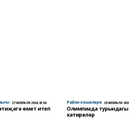
лыгы
Район кешеләре
27 ФЕВРАЛЯ 2024, 05:56
29 ФЕВРАЛЯ 2024
әтиҗәгә өмет итеп
Олимпиада турындагы
хатирәләр