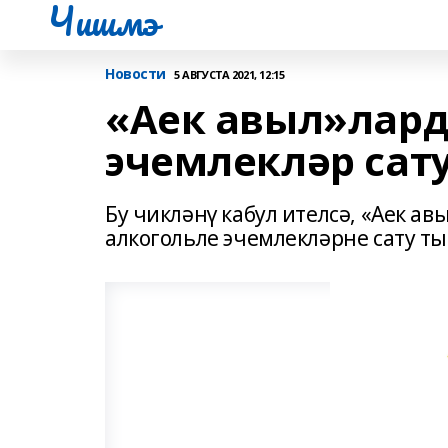
Чишмэ
Новости
5 АВГУСТА 2021, 12:15
«Аек авыл»лард
эчемлекләр сат
Бу чикләнү кабул ителсә, «Аек а
алкогольле эчемлекләрне сату ты