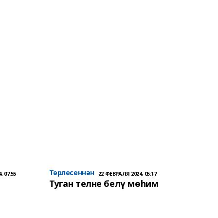
Төрлесеннән
, 07:55
22 ФЕВРАЛЯ 2024, 05:17
Туган телне белү мөһим