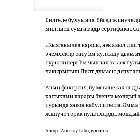
Билгеле булуынча, бәйгедә җиңүчеләр
миллион сумга кадәр сертификатл
«Кызганычка каршы, аек авыл дип 
эчемлекләр сату һәм куллану дәвам ит
туры килергә һәм чынлап та аек бул
чакырылыш Дәүләт думасы депутаты
Аның фикеренчә, бу мәсьәләне закон дәр
халыкның карары буенча мондый а
турында закон кабул ителгән. Әмма
җиңүче торак пунктларда, мондый
Автор:
Айсылу Габидуллина