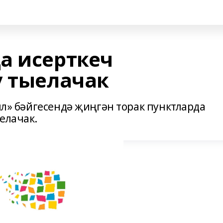
а исерткеч
у тыелачак
выл» бәйгесендә җиңгән торак пунктларда
елачак.