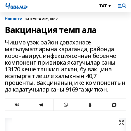
Чишмэ
Новости
3 АВГУСТА 2021, 04:17
Вакцинация темп ала
Чишмә үзәк район дәваханәсе
мәгълүматларына караганда, районда
коронавирус инфекциясеннән беренче
компонент прививка ясатучылар саны
13170 кеше тәшкил иткән, бу вакцина
ясатырга тиешле халыкның 40,7
проценты. Вакцинаның ике компонентын
да кадатучылар саны 9169га җиткән.