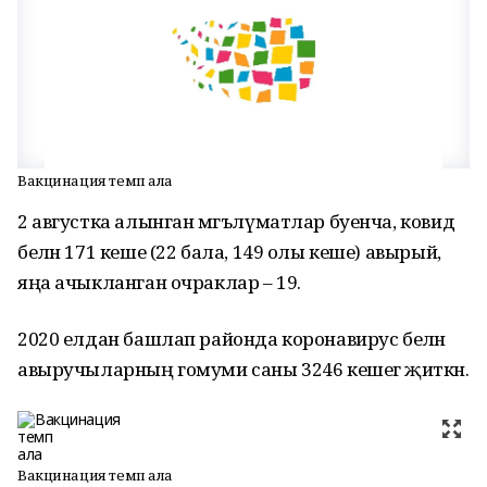
Вакцинация темп ала
2 августка алынган мәгълүматлар буенча, ковид
белән 171 кеше (22 бала, 149 олы кеше) авырый,
яңа ачыкланган очраклар – 19.
2020 елдан башлап районда коронавирус белән
авыручыларның гомуми саны 3246 кешегә җиткән.
Вакцинация темп ала