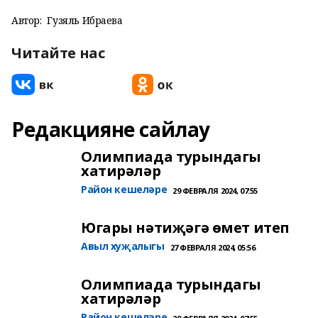
Автор:
Гузяль Ибраева
Читайте нас
Редакцияне сайлау
Олимпиада турындагы
хатирәләр
Район кешеләре
29 ФЕВРАЛЯ 2024, 07:55
Югары нәтиҗәгә өмет итеп
Авыл хуҗалыгы
27 ФЕВРАЛЯ 2024, 05:56
Олимпиада турындагы
хатирәләр
Район кешеләре