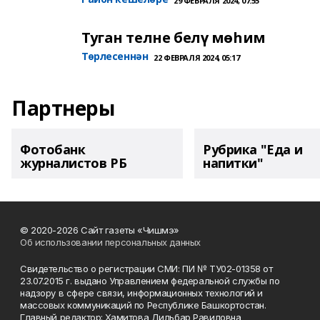
29 ФЕВРАЛЯ 2024, 07:55
Туган телне белү мөһим
Төрлесеннән
22 ФЕВРАЛЯ 2024, 05:17
Партнеры
Фотобанк
Рубрика "Еда и
журналистов РБ
напитки"
© 2020-2026 Сайт газеты «Чишмэ»
Об использовании персональных данных
Свидетельство о регистрации СМИ: ПИ № ТУ02-01358 от
23.07.2015 г. выдано Управлением федеральной службы по
надзору в сфере связи, информационных технологий и
массовых коммуникаций по Республике Башкортостан.
Главный редактор: Хамитова Дильбар Равиловна