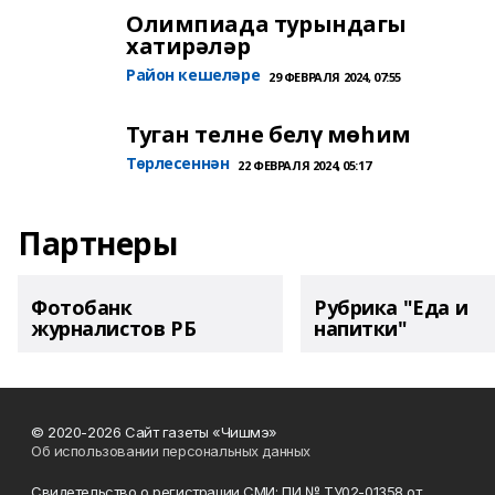
Олимпиада турындагы
хатирәләр
Район кешеләре
29 ФЕВРАЛЯ 2024, 07:55
Туган телне белү мөһим
Төрлесеннән
22 ФЕВРАЛЯ 2024, 05:17
Партнеры
Фотобанк
Рубрика "Еда и
журналистов РБ
напитки"
© 2020-2026 Сайт газеты «Чишмэ»
Об использовании персональных данных
Свидетельство о регистрации СМИ: ПИ № ТУ02-01358 от