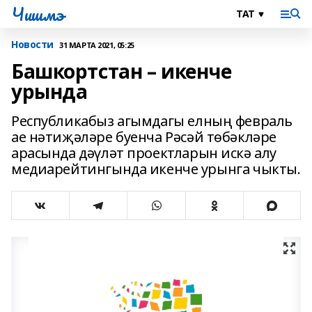
Чишмэ
Новости
31 МАРТА 2021, 05:25
Башкортстан – икенче
урында
Республикабыз агымдагы елның февраль
ае нәтиҗәләре буенча Рәсәй төбәкләре
арасында дәүләт проектларын искә алу
медиарейтингында икенче урынга чыкты.