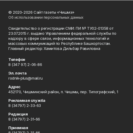
© 2020-2026 Сайт газеты «Чишмэ»
Об использовании персональных данных
Свидетельство о регистрации СМИ: ПИ № ТУ02-01358 от
23.07.2015 г. выдано Управлением федеральной службы по
надзору в сфере связи, информационных технологий и
массовых коммуникаций по Республике Башкортостан.
Главный редактор: Хамитова Дильбар Равиловна
Телефон
8 (347 97) 2-06-86
Эл. почта
rodnik-plus@mail.ru
Адрес
452170, Чишминский район, п. Чишмы, пер. Типографский, 1
Рекламная служба
8 (34797) 2-33-63
Редакция
8 (34797) 2-31-66
Приемная
8 (34797) 2-31-66