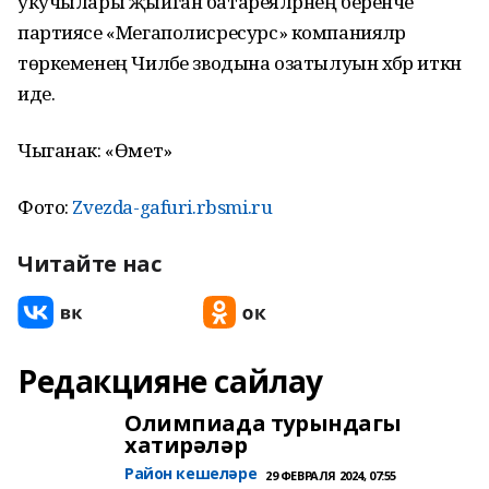
укучылары җыйган батареяләрнең беренче
партиясе «Мегаполисресурс» компанияләр
төркеменең Чиләбе зводына озатылуын хәбәр иткән
иде.
Чыганак: «Өмет»
Фото:
Zvezda-gafuri.rbsmi.ru
Читайте нас
Редакцияне сайлау
Олимпиада турындагы
хатирәләр
Район кешеләре
29 ФЕВРАЛЯ 2024, 07:55