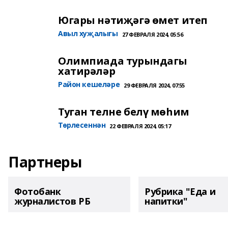
Югары нәтиҗәгә өмет итеп
Авыл хуҗалыгы
27 ФЕВРАЛЯ 2024, 05:56
Олимпиада турындагы
хатирәләр
Район кешеләре
29 ФЕВРАЛЯ 2024, 07:55
Туган телне белү мөһим
Төрлесеннән
22 ФЕВРАЛЯ 2024, 05:17
Партнеры
Фотобанк
Рубрика "Еда и
журналистов РБ
напитки"