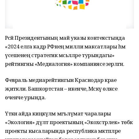
Рәсәй Президентының май указы контекстында
«2024 елга кадәр РФнең милли максатлары һәм
үсешенең стратегик мәсьәләләре турындагы»
рейтингны «Медиалогия» компаниясе әзерләгән.
Февраль медиарейтингын Краснодар крае
җитәкли. Башкортстан – икенче, Мәскәү өлкәсе
өченче урында.
Үткән айда киңкүләм мәгълүмат чаралары
«Экология» дәүләт проектының «Экохәстәрлек» төбәк
проекты кысаларында республика мәктәпләре