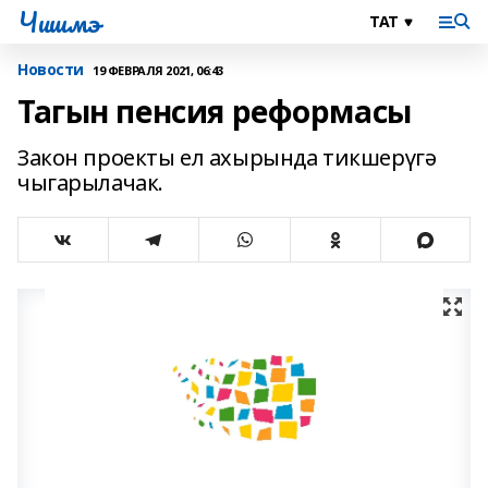
Чишмэ
Новости
19 ФЕВРАЛЯ 2021, 06:43
Тагын пенсия реформасы
Закон проекты ел ахырында тикшерүгә
чыгарылачак.