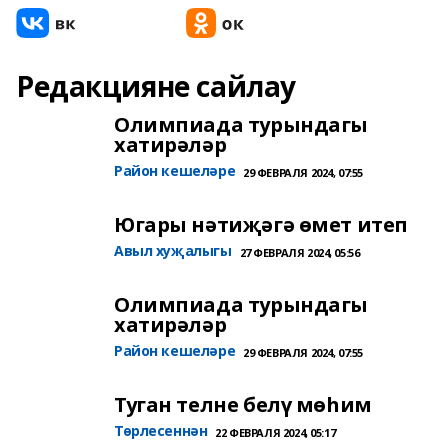
Редакцияне сайлау
Олимпиада турындагы
хатирәләр
Район кешеләре
29 ФЕВРАЛЯ 2024, 07:55
Югары нәтиҗәгә өмет итеп
Авыл хуҗалыгы
27 ФЕВРАЛЯ 2024, 05:56
Олимпиада турындагы
хатирәләр
Район кешеләре
29 ФЕВРАЛЯ 2024, 07:55
Туган телне белү мөһим
Төрлесеннән
22 ФЕВРАЛЯ 2024, 05:17