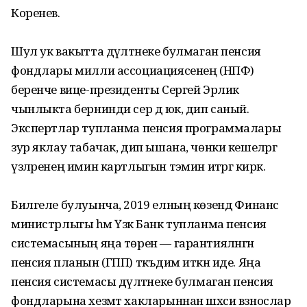
Коренев.
Шул ук вакытта дәүләтнеке булмаган пенсия
фондлары милли ассоциациясенең (НПФ)
беренче вице-президенты Сергей Эрлик
чынлыкта бернинди сер дә юк, дип саный.
Экспертлар тупланма пенсия программалары
зур яклау табачак, дип ышана, чөнки кешеләргә
үзләренең имин картлыгын тәэмин итәргә кирәк.
Билгеле булуынча, 2019 елның көзендә Финанс
министрлыгы һәм Үзәк Банк тупланма пенсия
системасының яңа төрен — гарантияләнгән
пенсия планын (ГПП) тәкъдим иткән иде. Яңа
пенсия системасы дәүләтнеке булмаган пенсия
фондларына хезмәт хакларыннан шәхси взнослар