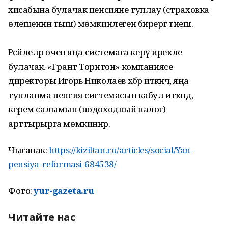
хисабына булачак пенсияне туплау (страховка
өлешеннән тыш) мөмкинлеген бирергә тиеш.
Рәсәйлеләр өчен яңа системага керү ирекле
булачак. «Грант Торнтон» компаниясе
директоры Игорь Николаев хәбәр иткәнчә, яңа
тупланма пенсия системасын кабул иткәндә,
керем салымын (подоходный налог)
арттырырга мөмкиннәр.
Чыганак:
https://kiziltan.ru/articles/social/Yan-
pensiya-reformasi-684538/
Фото:
yur-gazeta.ru
Читайте нас