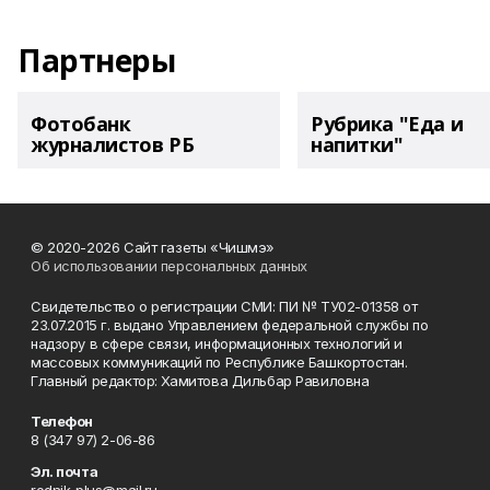
Партнеры
Фотобанк
Рубрика "Еда и
журналистов РБ
напитки"
© 2020-2026 Сайт газеты «Чишмэ»
Об использовании персональных данных
Свидетельство о регистрации СМИ: ПИ № ТУ02-01358 от
23.07.2015 г. выдано Управлением федеральной службы по
надзору в сфере связи, информационных технологий и
массовых коммуникаций по Республике Башкортостан.
Главный редактор: Хамитова Дильбар Равиловна
Телефон
8 (347 97) 2-06-86
Эл. почта