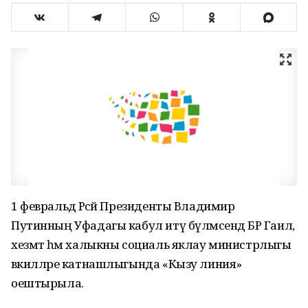
1 февральдә Рәсәй Президенты Владимир
Путинның Уфадагы кабул итү бүлмәсендә БР Гаилә,
хезмәт һәм халыкны социаль яклау министрлыгы
вәкилләре катнашлыгында «Кызу линия»
оештырыла.