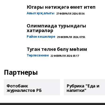
Югары нәтиҗәгә өмет итеп
Авыл хуҗалыгы
27 ФЕВРАЛЯ 2024, 05:56
Олимпиада турындагы
хатирәләр
Район кешеләре
29 ФЕВРАЛЯ 2024, 07:55
Туган телне белү мөһим
Төрлесеннән
22 ФЕВРАЛЯ 2024, 05:17
Партнеры
Фотобанк
Рубрика "Еда и
журналистов РБ
напитки"