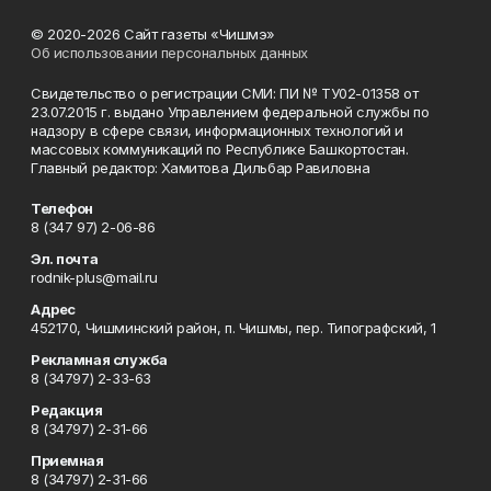
© 2020-2026 Сайт газеты «Чишмэ»
Об использовании персональных данных
Свидетельство о регистрации СМИ: ПИ № ТУ02-01358 от
23.07.2015 г. выдано Управлением федеральной службы по
надзору в сфере связи, информационных технологий и
массовых коммуникаций по Республике Башкортостан.
Главный редактор: Хамитова Дильбар Равиловна
Телефон
8 (347 97) 2-06-86
Эл. почта
rodnik-plus@mail.ru
Адрес
452170, Чишминский район, п. Чишмы, пер. Типографский, 1
Рекламная служба
8 (34797) 2-33-63
Редакция
8 (34797) 2-31-66
Приемная
8 (34797) 2-31-66