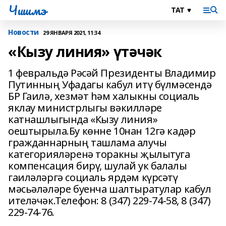
Чишмэ
Новости
29 ЯНВАРЯ 2021, 11:34
«Кызу линия» үтәчәк
1 февральдә Рәсәй Президенты Владимир
Путинның Уфадагы кабул итү бүлмәсендә
БР Гаилә, хезмәт һәм халыкны социаль
яклау министрлыгы вәкилләре
катнашлыгында «Кызу линия»
оештырыла.Бу көнне 10нан 12гә кадәр
гражданнарның ташлама алучы
категорияләренә торакны җылытуга
компенсация бирү, шулай ук балалы
гаиләләргә социаль ярдәм күрсәтү
мәсьәләләре буенча шалтыратулар кабул
ителәчәк.Телефон: 8 (347) 229-74-58, 8 (347)
229-74-76.