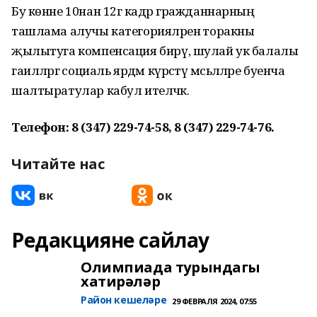
Бу көнне 10нан 12гә кадәр гражданнарның
ташлама алучы категорияләренә торакны
җылытуга компенсация бирү, шулай ук балалы
гаиләләргә социаль ярдәм күрсәтү мәсьәләләре буенча
шалтыратулар кабул ителәчәк.
Телефон: 8 (347) 229-74-58, 8 (347) 229-74-76.
Читайте нас
Редакцияне сайлау
Олимпиада турындагы
хатирәләр
Район кешеләре
29 ФЕВРАЛЯ 2024, 07:55