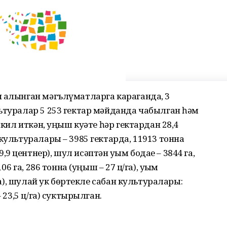
н алынган мәгълүматларга караганда, 3
ьтуралар 5 253 гектар мәйданда чабылган һәм
шкил иткән, уңыш куәте һәр гектардан 28,4
культуралары – 3985 гектарда, 11913 тонна
 центнер), шул исәптән уҗым бодае – 3844 га,
06 га, 286 тонна (уңыш – 27 ц/га), уҗым
/га), шулай ук бөртекле сабан культуралары:
 23,5 ц/га) суктырылган.