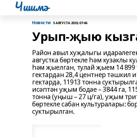
Чишмэ
Новости
5 АВГУСТА 2020, 07:46
Урып-җыю кызг
Район авыл хуҗалыгы идарәлеген
августка бөртекле һәм кузаклы к
һәм җыелган, тулай җыем 14 899
гектардан 28,4 центнер тәшкил и
гектарда, 11913 тонна суктырылг
исәптән уҗым бодае – 3844 га, 11
тонна (уңыш – 27 ц/га), уҗым трит
бөртекле сабан культуралары: борч
суктырылган.