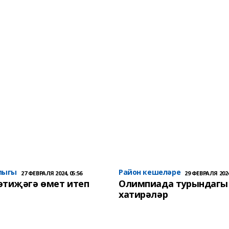
лыгы
Район кешеләре
27 ФЕВРАЛЯ 2024, 05:56
29 ФЕВРАЛЯ 2024
әтиҗәгә өмет итеп
Олимпиада турындагы
хатирәләр