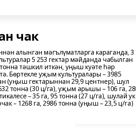
ан чак
нән алынган мәгълүматларга караганда, 3
ультуралар 5 253 гектар мәйданда чабылган
 тонна тәшкил иткән, уңыш куәте һәр
тә. Бөртекле уҗым культуралары – 3985
ан (уңыш гектарыннан 29,9 центнер), шул
532 тонна (30 ц/га), уҗым арышы – 106 га, 28
икалесе – 35 га, 95 тонна (27 ц/га), шулай ук
ак – 1268 га, 2986 тонна (уңыш – 23,5 ц/га)