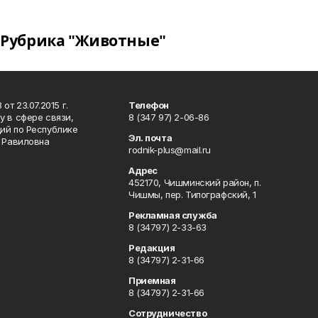
Рубрика "Животные"
т 23.07.2015 г.
Телефон
 в сфере связи,
8 (347 97) 2-06-86
ий по Республике
Эл. почта
р Равиловна
rodnik-plus@mail.ru
Адрес
452170, Чишминский район, п.
Чишмы, пер. Типографский, 1
Рекламная служба
8 (34797) 2-33-63
Редакция
8 (34797) 2-31-66
Приемная
8 (34797) 2-31-66
Сотрудничество