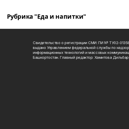
Рубрика "Еда и напитки"
Свидетельство о регистрации СМИ: ПИ № ТУ02-01358 о
выдано Управлением федеральной службы по надзору
информационных технологий и массовых коммуникац
Башкортостан. Главный редактор: Хамитова Дильба