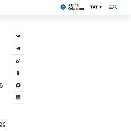
+16 °С
Облачно
6