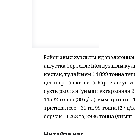
Район авыл хуҗалыгы идарәлегеннә
августка бөртекле һәм кузаклы кул
җыелган, тулай җыем 14 899 тонна тә
центнер тәшкил итә. Бөртекле уҗым 
суктырылган (уңыш гектарыннан 29,9
11532 тонна (30 ц/га), уҗым арышы – 1
тритикалесе – 35 га, 95 тонна (27 ц
борчак – 1268 га, 2986 тонна (уңыш –
Читайте нас