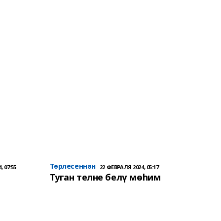
Төрлесеннән
, 07:55
22 ФЕВРАЛЯ 2024, 05:17
Туган телне белү мөһим