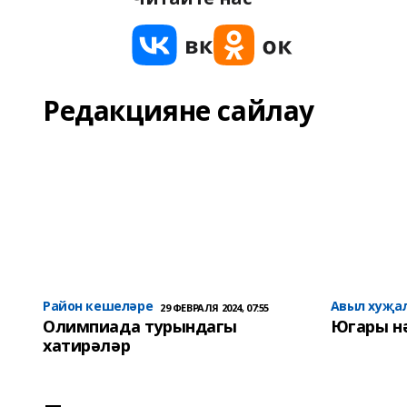
Редакцияне сайлау
Район кешеләре
Авыл хуҗа
29 ФЕВРАЛЯ 2024, 07:55
Олимпиада турындагы
Югары н
хатирәләр