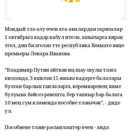
Мондый түләү алу өчен ата-аналардан гаризалар
1 октябрьгә кадәр кабул ителә, ашыгырга кирәк
түгел, дип билгеләп үтте республика Хөкүмәте вице-
премьеры Ленара Иванова.
"Владимир Путин әйткән иң шау-шулы түләүгә
килгәндә, 3 яшьтән 15 яшькә кадәрге балалары
булган барлык гаиләләргә, керемнәренең күпме
булуына бәйсез рәвештә, бер тапкыр һәр балага
10 мең сум күләмендә пособие түләнәчәк", - диде
ул.
Пособиене түләүне рәсмиләштерү өчен - анда