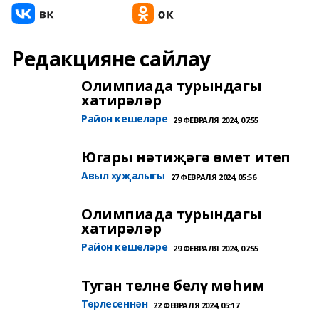
Редакцияне сайлау
Олимпиада турындагы
хатирәләр
Район кешеләре
29 ФЕВРАЛЯ 2024, 07:55
Югары нәтиҗәгә өмет итеп
Авыл хуҗалыгы
27 ФЕВРАЛЯ 2024, 05:56
Олимпиада турындагы
хатирәләр
Район кешеләре
29 ФЕВРАЛЯ 2024, 07:55
Туган телне белү мөһим
Төрлесеннән
22 ФЕВРАЛЯ 2024, 05:17