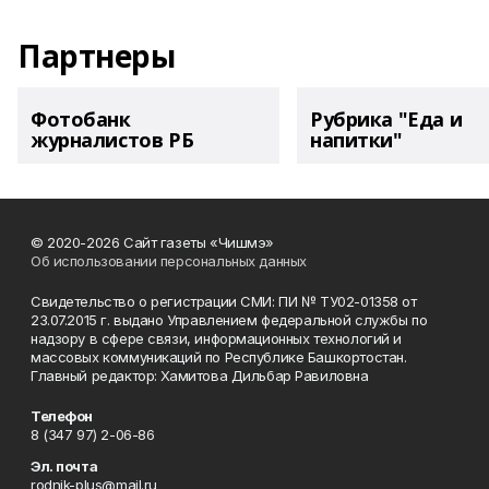
Партнеры
Фотобанк
Рубрика "Еда и
журналистов РБ
напитки"
© 2020-2026 Сайт газеты «Чишмэ»
Об использовании персональных данных
Свидетельство о регистрации СМИ: ПИ № ТУ02-01358 от
23.07.2015 г. выдано Управлением федеральной службы по
надзору в сфере связи, информационных технологий и
массовых коммуникаций по Республике Башкортостан.
Главный редактор: Хамитова Дильбар Равиловна
Телефон
8 (347 97) 2-06-86
Эл. почта
rodnik-plus@mail.ru