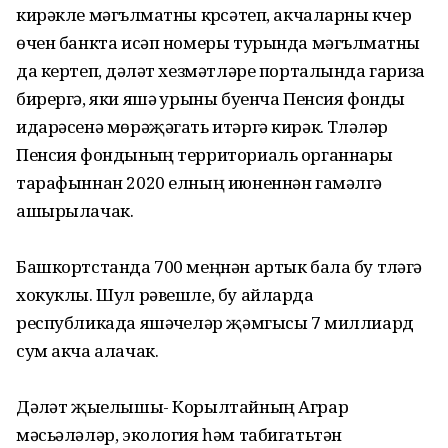
кирәкле мәгълүматны күрсәтеп, акчаларны күчерү
өчен банкта исәп номеры турында мәгълүматны
да кертеп, дәүләт хезмәтләре порталында гариза
бирергә, яки яшәү урыны буенча Пенсия фонды
идарәсенә мөрәҗәгать итәргә кирәк. Түләүләр
Пенсия фондының территориаль органнары
тарафыннан 2020 елның июненнән гамәлгә
ашырылачак.
Башкортстанда 700 меңнән артык бала бу түләүгә
хокуклы. Шул рәвешле, бу айларда
республикада яшәүчеләр җәмгысы 7 миллиард
сум акча алачак.
Дәүләт җыелышы- Корылтайның Аграр
мәсьәләләр, экология һәм табигатьтән