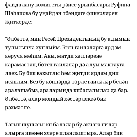
файдалану комитеты рәисе урынбасары Руфина
Шаһапова бу уңайдан түбәндәге фикерләрен
җиткерде:
"Әлбәттә, мин Рәсәй Президентының бу адымын
тулысынча хуплыйм. Бүген гаиләләргә ярдәм
аеруча мөһим. Аны, матди хәлләренә
карамастан, бөтен гаиләләр дә алуы мактауга
лаек. Бу бик вакытлы һәм җитди ярдәм дип
исәплим. Без бу көннәрдә төрле гаиләләр белән
аралашабыз, араларында күпбалалылар да бар.
Әлбәттә, алар мондый хәстәрлеккә бик
рәхмәтле.
Тагын шунысы: күп балалар бу акчага ниләр
алырга икәнен үзләре планлаштыра. Алар бик