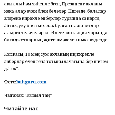
акыллы һәм зиһенле бүген, Президент акчаны
нәкъ алар өчен бүлүен беләләр. Нигездә, балалар
үзләренә кирәкле әйберләр турында сүз йөртә,
әйтик, уку өчен мотлак булган планшетлар
алырга теләүчеләр күп. Әлеге үзизоляция чорында
бу гаджетларның җитешмәве үзен нык сиздерде.
Кыскасы, 10 мең сум акчаның иң кирәкле
әйберләр өчен генә тотынылачагына бер шигем
дә юк".
Фото:
buhguru.com
Чыганак: "Кызыл таң"
Читайте нас