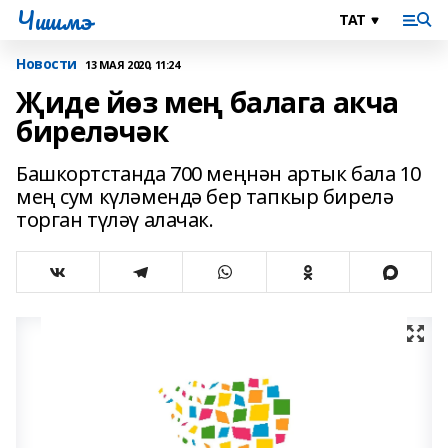
Чишмэ
Новости
13 МАЯ 2020, 11:24
Җиде йөз мең балага акча
биреләчәк
Башкортстанда 700 меңнән артык бала 10
мең сум күләмендә бер тапкыр бирелә
торган түләү алачак.