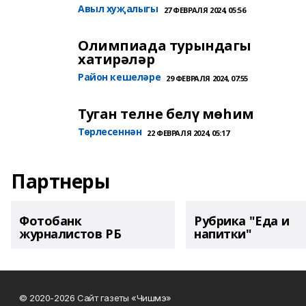
Авыл хуҗалыгы
27 ФЕВРАЛЯ 2024, 05:56
Олимпиада турындагы
хатирәләр
Район кешеләре
29 ФЕВРАЛЯ 2024, 07:55
Туган телне белү мөһим
Төрлесеннән
22 ФЕВРАЛЯ 2024, 05:17
Партнеры
Фотобанк
Рубрика "Еда и
журналистов РБ
напитки"
© 2020-2026 Сайт газеты «Чишмэ»