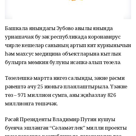
Башкала янындагы Зубово авылы янында
урнашачак бу үзәк республикада коронавирус
чирле кешеләр санының артып китү куркынычын
һәм махсус медицина объектларына кытлык
булырга мөмкин булуны исәпкә алып төзелә.
Төзелешкә мартта нигез салынды, үзәкне рәсми
рәвештә ачу 25 июньгә планлаштырыла. Үзәкне
төзү – 971 миллион сумга, аны җиһазлау 826
миллионга төшәчәк.
Рәсәй Президенты Владимир Путин кушуы
буенча эшләнгән “Сәламәтлек” милли проекты