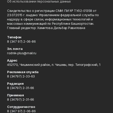
Об использовании персональных данных
Свидетельство о регистрации СМИ: ПИ № ТУ02-01358 от
23.07.2015 г. выдано Управлением федеральной службы по
надзору в сфере связи, информационных технологий и
массовых коммуникаций по Республике Башкортостан.
Главный редактор: Хамитова Дильбар Равиловна
Телефон
8 (347 97) 2-06-86
Эл. почта
rodnik-plus@mail.ru
Адрес
452170, Чишминский район, п. Чишмы, пер. Типографский, 1
Рекламная служба
8 (34797) 2-33-63
Редакция
8 (34797) 2-31-66
Приемная
8 (34797) 2-31-66
Сотрудничество
8 (347 97) 2-06-86