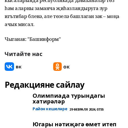
кысаларында республикада дәваханәләр төзү
һәм аларны заманча җиһазландыруга зур
игътибар бүленә, әле төзелә башлаган үзәк – моңа
ачык мисал.
Чыганак: "Башинформ"
Читайте нас
Редакцияне сайлау
Олимпиада турындагы
хатирәләр
Район кешеләре
29 ФЕВРАЛЯ 2024, 07:55
Югары нәтиҗәгә өмет итеп