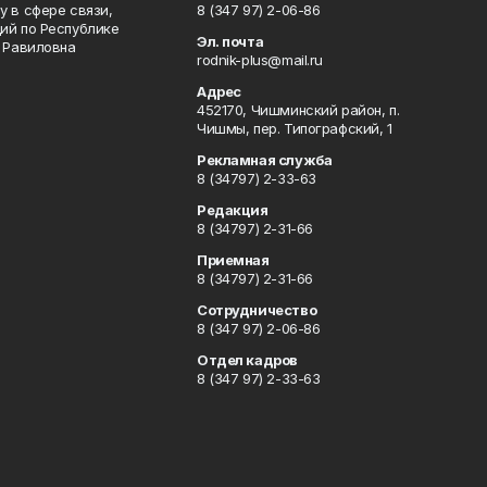
 в сфере связи,
8 (347 97) 2-06-86
ий по Республике
Эл. почта
р Равиловна
rodnik-plus@mail.ru
Адрес
452170, Чишминский район, п.
Чишмы, пер. Типографский, 1
Рекламная служба
8 (34797) 2-33-63
Редакция
8 (34797) 2-31-66
Приемная
8 (34797) 2-31-66
Сотрудничество
8 (347 97) 2-06-86
Отдел кадров
8 (347 97) 2-33-63