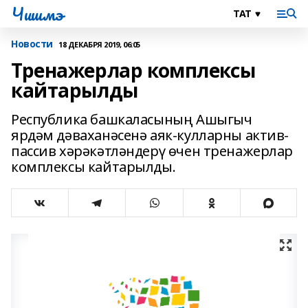
Чишмэ
Новости
18 ДЕКАБРЯ 2019, 06:05
Тренажерлар комплексы
кайтарылды
Республика башкаласының Ашыгыч
ярдәм дәваханәсенә аяк-кулларны актив-
пассив хәрәкәтләндерү өчен тренажерлар
комплексы кайтарылды.