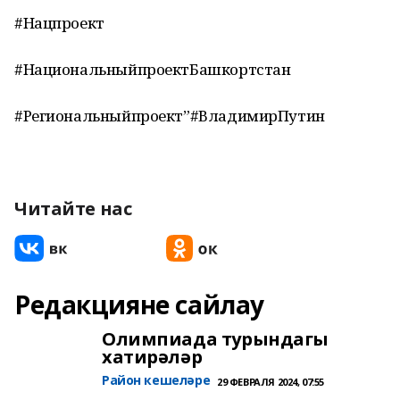
#Нацпроект
#НациональныйпроектБашкортстан
#Региональныйпроект”#ВладимирПутин
Читайте нас
Редакцияне сайлау
Олимпиада турындагы
хатирәләр
Район кешеләре
29 ФЕВРАЛЯ 2024, 07:55