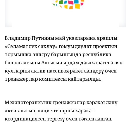
Владимир Путинның май указларына ярашлы
«Сәламәтлек саклау» гомумдәүләт проектын
тормышка ашыру барышында республика
башкаласының Ашыгыч ярдәм дәваханәсенә аяк-
кулларны актив-пассив хәрәкәтләндерү өчен
тренажерлар комплексы кайтарылды.
Механотерапевтик тренажерлар хәрәкәтләнү
активлыгын, пациентларның хәрәкәт
координациясен тергезү өчен тәгаенләнгән.