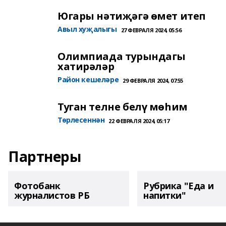
Югары нәтиҗәгә өмет итеп
Авыл хуҗалыгы
27 ФЕВРАЛЯ 2024, 05:56
Олимпиада турындагы
хатирәләр
Район кешеләре
29 ФЕВРАЛЯ 2024, 07:55
Туган телне белү мөһим
Төрлесеннән
22 ФЕВРАЛЯ 2024, 05:17
Партнеры
Фотобанк
Рубрика "Еда и
журналистов РБ
напитки"