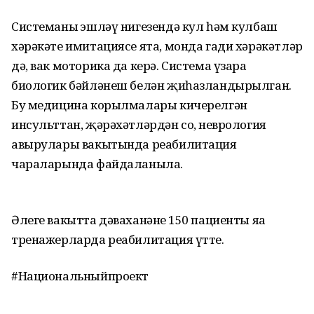
Системаның эшләү нигезендә кул һәм кулбаш
хәрәкәте имитациясе ята, монда гади хәрәкәтләр
дә, вак моторика да керә. Система үзара
биологик бәйләнеш белән җиһазландырылган.
Бу медицина корылмалары кичерелгән
инсульттан, җәрәхәтләрдән соң, неврология
авырулары вакытында реабилитация
чараларында файдаланыла.
Әлеге вакытта дәваханәнең 150 пациенты яңа
тренажерларда реабилитация үтте.
#Национальныйпроект