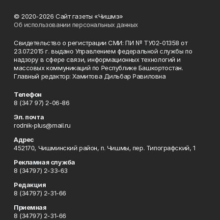
© 2020-2026 Сайт газеты «Чишмэ»
Об использовании персональных данных
Свидетельство о регистрации СМИ: ПИ № ТУ02-01358 от
23.07.2015 г. выдано Управлением федеральной службы по
надзору в сфере связи, информационных технологий и
массовых коммуникаций по Республике Башкортостан.
Главный редактор: Хамитова Дильбар Равиловна
Телефон
8 (347 97) 2-06-86
Эл. почта
rodnik-plus@mail.ru
Адрес
452170, Чишминский район, п. Чишмы, пер. Типографский, 1
Рекламная служба
8 (34797) 2-33-63
Редакция
8 (34797) 2-31-66
Приемная
8 (34797) 2-31-66