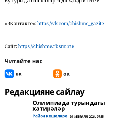
Бу турыда башкаларга да хәбәр итегез!
«ВКонтакте»:
https://vk.com/chishme_gazite
Сайт:
https://chishme.rbsmi.ru/
Читайте нас
Редакцияне сайлау
Олимпиада турындагы
хатирәләр
Район кешеләре
29 ФЕВРАЛЯ 2024, 07:55