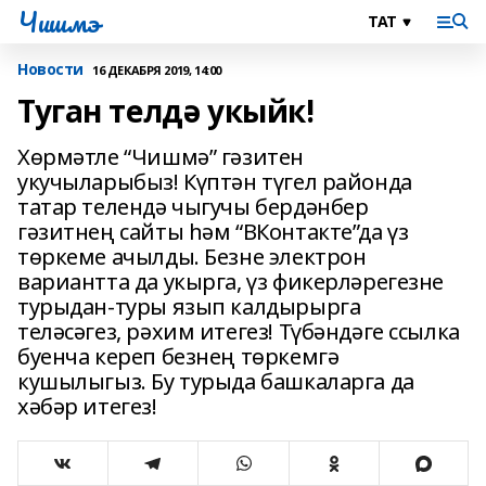
Чишмэ
Новости
16 ДЕКАБРЯ 2019, 14:00
Туган телдә укыйк!
Хөрмәтле “Чишмә” гәзитен
укучыларыбыз! Күптән түгел районда
татар телендә чыгучы бердәнбер
гәзитнең сайты һәм “ВКонтакте”да үз
төркеме ачылды. Безне электрон
вариантта да укырга, үз фикерләрегезне
турыдан-туры язып калдырырга
теләсәгез, рәхим итегез! Түбәндәге ссылка
буенча кереп безнең төркемгә
кушылыгыз. Бу турыда башкаларга да
хәбәр итегез!