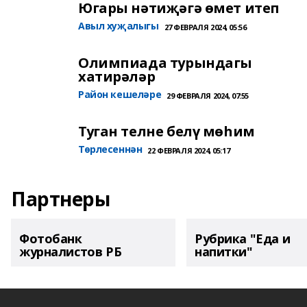
Югары нәтиҗәгә өмет итеп
Авыл хуҗалыгы
27 ФЕВРАЛЯ 2024, 05:56
Олимпиада турындагы
хатирәләр
Район кешеләре
29 ФЕВРАЛЯ 2024, 07:55
Туган телне белү мөһим
Төрлесеннән
22 ФЕВРАЛЯ 2024, 05:17
Партнеры
Фотобанк
Рубрика "Еда и
журналистов РБ
напитки"