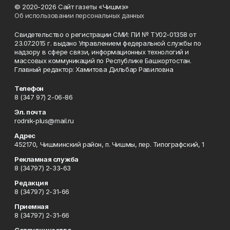
© 2020-2026 Сайт газеты «Чишмэ»
Об использовании персональных данных
Свидетельство о регистрации СМИ: ПИ № ТУ02-01358 от
23.07.2015 г. выдано Управлением федеральной службы по
надзору в сфере связи, информационных технологий и
массовых коммуникаций по Республике Башкортостан.
Главный редактор: Хамитова Дильбар Равиловна
Телефон
8 (347 97) 2-06-86
Эл. почта
rodnik-plus@mail.ru
Адрес
452170, Чишминский район, п. Чишмы, пер. Типографский, 1
Рекламная служба
8 (34797) 2-33-63
Редакция
8 (34797) 2-31-66
Приемная
8 (34797) 2-31-66