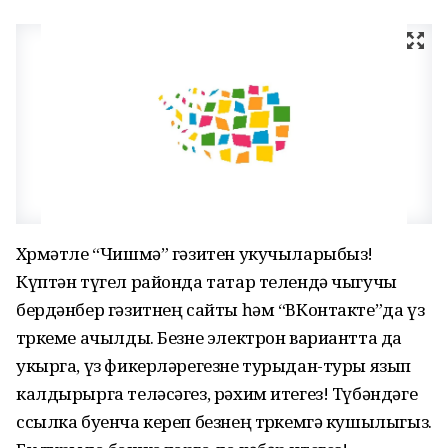
Хөрмәтле “Чишмә” гәзитен укучыларыбыз!
Күптән түгел районда татар телендә чыгучы
бердәнбер гәзитнең сайты һәм “ВКонтакте”да үз
төркеме ачылды. Безне электрон вариантта да
укырга, үз фикерләрегезне турыдан-туры язып
калдырырга теләсәгез, рәхим итегез! Түбәндәге
ссылка буенча кереп безнең төркемгә кушылыгыз.