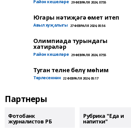
Район кешеләре
29 ФЕВРАЛЯ 2024, 07:55
Югары нәтиҗәгә өмет итеп
Авыл хуҗалыгы
27 ФЕВРАЛЯ 2024, 05:56
Олимпиада турындагы
хатирәләр
Район кешеләре
29 ФЕВРАЛЯ 2024, 07:55
Туган телне белү мөһим
Төрлесеннән
22 ФЕВРАЛЯ 2024, 05:17
Партнеры
Фотобанк
Рубрика "Еда и
журналистов РБ
напитки"