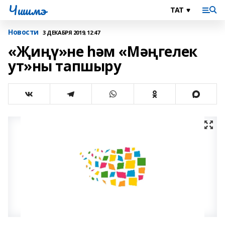
Чишмэ
Новости
3 ДЕКАБРЯ 2019, 12:47
«Җиңү»не һәм «Мәңгелек
ут»ны тапшыру