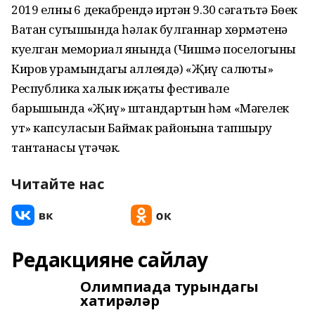
2019 елның 6 декабрендә иртән 9.30 сәгатьтә Бөек
Ватан сугышында һәлак булганнар хөрмәтенә
куелган мемориал янында (Чишмә поселогының
Киров урамындагы аллеядә) «Җиңү салюты»
Республика халык иҗаты фестивале
барышында «Җиңү» штандартын һәм «Мәңгелек
ут» капсуласын Баймак районына тапшыру
тантанасы үтәчәк.
Читайте нас
Редакцияне сайлау
Олимпиада турындагы
хатирәләр