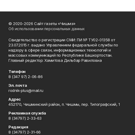
© 2020-2026 Сайт газеты «Чишмэ»
Об использовании персональных данных
Свидетельство о регистрации СМИ: ПИ № ТУ02-01358 от
23.07.2015 г. выдано Управлением федеральной службы по
надзору в сфере связи, информационных технологий и
массовых коммуникаций по Республике Башкортостан.
Главный редактор: Хамитова Дильбар Равиловна
Телефон
8 (347 97) 2-06-86
Эл. почта
rodnik-plus@mail.ru
Адрес
452170, Чишминский район, п. Чишмы, пер. Типографский, 1
Рекламная служба
8 (34797) 2-33-63
Редакция
8 (34797) 2-31-66