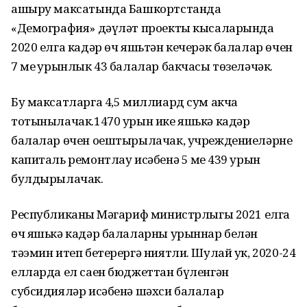
ашыру максатында Башкортстанда
«Демография» дәүләт проекты кысаларында
2020 елга кадәр өч яшьтән кечерәк балалар өчен
7 мең урынлык 43 балалар бакчасы төзеләчәк.
Бу максатларга 4,5 миллиард сум акча
тотынылачак.1470 урын ике яшькә кадәр
балалар өчен оештырылачак, учреждениеләрне
капиталь ремонтлау исәбенә 5 мең 439 урын
булдырылачак.
Республиканың Мәгариф министрлыгы 2021 елга
өч яшькә кадәр балаларны урыннар белән
тәэмин итеп бетерергә ниятли. Шулай ук, 2020-24
елларда ел саен бюджеттан бүленгән
субсидияләр исәбенә шәхси балалар