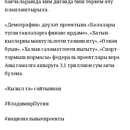
бакчаларында ким дигәндә биш төркем ачу
планлаштырыла.
«Демография» дәүләт проектына «Балалары
туган гаиләләргә финанс ярдәме», «Хатын-
кызларның мәшгульлеген тәэмин итү», «Өлкән
буын», «Халык сәламәтлеген ныгыту», «Спорт -
тормыш нормасы» федераль проектлары керә.
Аны гамәлгә ашыруга 3,1 триллион сум акча
бүленә.
«Кызыл таң» сайтыннан
#ВладимирПутин
#национальныепроекты