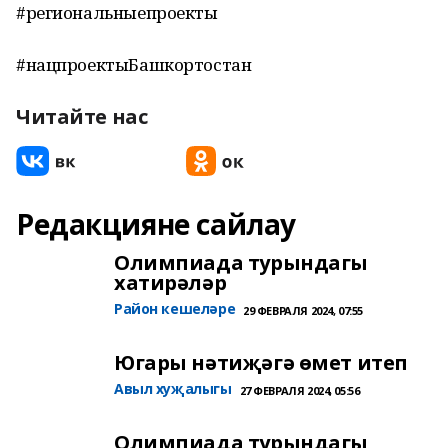
#региональныепроекты
#нацпроектыБашкортостан
Читайте нас
Редакцияне сайлау
Олимпиада турындагы
хатирәләр
Район кешеләре
29 ФЕВРАЛЯ 2024, 07:55
Югары нәтиҗәгә өмет итеп
Авыл хуҗалыгы
27 ФЕВРАЛЯ 2024, 05:56
Олимпиада турындагы