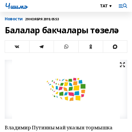
Чишмэ
Новости
29 НОЯБРЯ 2019, 05:53
Балалар бакчалары төзелә
Владимир Путинның май указын тормышка