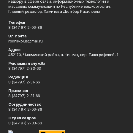
надзору в сфере связи, информационных технологий и
массовых коммуникаций по Республике Башкортостан.
Главный редактор: Хамитова Дильбар Равиловна
Телефон
8 (347 97) 2-06-86
Эл. почта
rodnik-plus@mail.ru
Адрес
452170, Чишминский район, п. Чишмы, пер. Типографский, 1
Рекламная служба
8 (34797) 2-33-63
Редакция
8 (34797) 2-31-66
Приемная
8 (34797) 2-31-66
Сотрудничество
8 (347 97) 2-06-86
Отдел кадров
8 (347 97) 2-33-63