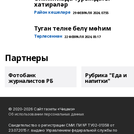
хатирәләр
Район кешеләре
29 ФЕВРАЛЯ 2024, 07:55
Туган телне белү мөһим
Төрлесеннән
22 ФЕВРАЛЯ 2024, 05:17
Партнеры
Фотобанк
Рубрика "Еда и
журналистов РБ
напитки"
© 2020-2026 Сайт газеты «Чишмэ»
Об использовании персональных данных
Свидетельство о регистрации СМИ: ПИ № ТУ02-01358 от
23.07.2015 г. выдано Управлением федеральной службы по