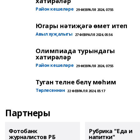
хатирәләр
Район кешеләре
29 ФЕВРАЛЯ 2024, 07:55
Югары нәтиҗәгә өмет итеп
Авыл хуҗалыгы
27 ФЕВРАЛЯ 2024, 05:56
Олимпиада турындагы
хатирәләр
Район кешеләре
29 ФЕВРАЛЯ 2024, 07:55
Туган телне белү мөһим
Төрлесеннән
22 ФЕВРАЛЯ 2024, 05:17
Партнеры
Фотобанк
Рубрика "Еда и
журналистов РБ
напитки"