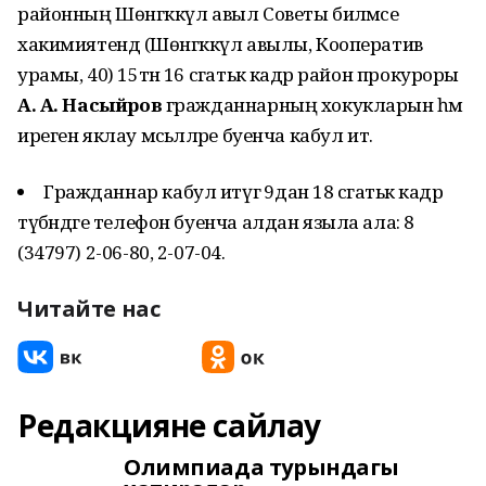
районның Шөнгәккүл авыл Советы биләмәсе
хакимиятендә (Шөнгәккүл авылы, Кооператив
урамы, 40) 15тән 16 сәгатькә кадәр район прокуроры
А. А. Насыйров
гражданнарның хокукларын һәм
иреген яклау мәсьәләләре буенча кабул итә.
Гражданнар кабул итүгә 9дан 18 сәгатькә кадәр
түбәндәге телефон буенча алдан языла ала: 8
(34797) 2-06-80, 2-07-04.
Читайте нас
Редакцияне сайлау
Олимпиада турындагы