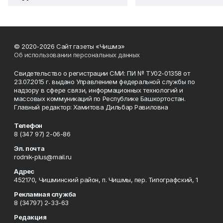
© 2020-2026 Сайт газеты «Чишмэ»
Об использовании персональных данных
Свидетельство о регистрации СМИ: ПИ № ТУ02-01358 от
23.07.2015 г. выдано Управлением федеральной службы по
надзору в сфере связи, информационных технологий и
массовых коммуникаций по Республике Башкортостан.
Главный редактор: Хамитова Дильбар Равиловна
Телефон
8 (347 97) 2-06-86
Эл. почта
rodnik-plus@mail.ru
Адрес
452170, Чишминский район, п. Чишмы, пер. Типографский, 1
Рекламная служба
8 (34797) 2-33-63
Редакция