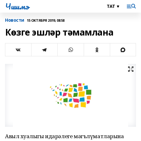
Чишмэ
Новости
15 ОКТЯБРЯ 2019, 08:58
Көзге эшләр тәмамлана
Авыл хуҗалыгы идарәлеге мәгълүматларына