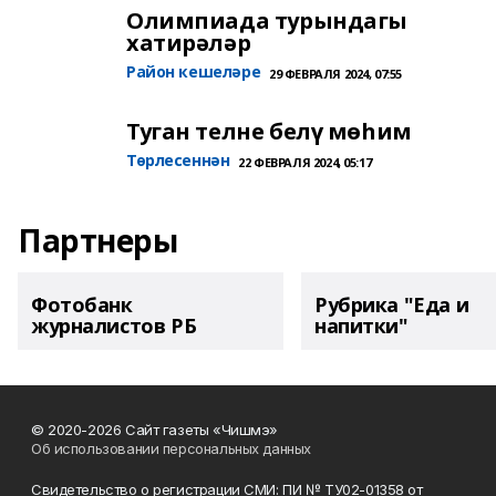
Олимпиада турындагы
хатирәләр
Район кешеләре
29 ФЕВРАЛЯ 2024, 07:55
Туган телне белү мөһим
Төрлесеннән
22 ФЕВРАЛЯ 2024, 05:17
Партнеры
Фотобанк
Рубрика "Еда и
журналистов РБ
напитки"
© 2020-2026 Сайт газеты «Чишмэ»
Об использовании персональных данных
Свидетельство о регистрации СМИ: ПИ № ТУ02-01358 от