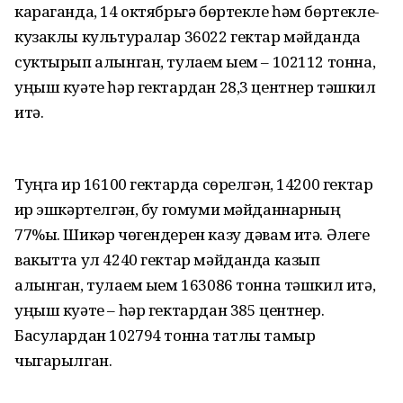
караганда, 14 октябрьгә бөртекле һәм бөртекле-
кузаклы культуралар 36022 гектар мәйданда
суктырып алынган, тулаем җыем – 102112 тонна,
уңыш куәте һәр гектардан 28,3 центнер тәшкил
итә.
Туңга җир 16100 гектарда сөрелгән, 14200 гектар
җир эшкәртелгән, бу гомуми мәйданнарның
77%ы. Шикәр чөгендерен казу дәвам итә. Әлеге
вакытта ул 4240 гектар мәйданда казып
алынган, тулаем җыем 163086 тонна тәшкил итә,
уңыш куәте – һәр гектардан 385 центнер.
Басулардан 102794 тонна татлы тамыр
чыгарылган.