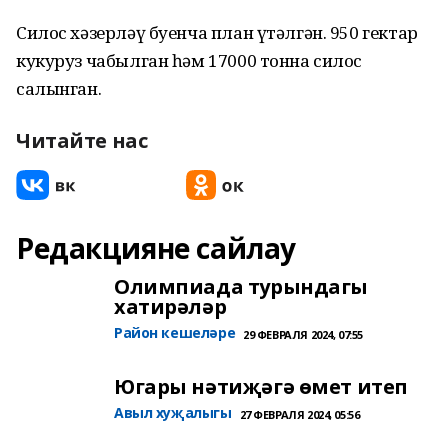
Силос хәзерләү буенча план үтәлгән. 950 гектар
кукуруз чабылган һәм 17000 тонна силос
салынган.
Читайте нас
Редакцияне сайлау
Олимпиада турындагы
хатирәләр
Район кешеләре
29 ФЕВРАЛЯ 2024, 07:55
Югары нәтиҗәгә өмет итеп
Авыл хуҗалыгы
27 ФЕВРАЛЯ 2024, 05:56