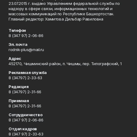
23.07.2015 г. выдано Управлением федеральной службы по
надзору в сфере связи, информационных технологий и
массовых коммуникаций по Республике Башкортостан.
Главный редактор: Хамитова Дильбар Равиловна
Телефон
8 (347 97) 2-06-86
Эл. почта
rodnik-plus@mail.ru
Адрес
452170, Чишминский район, п. Чишмы, пер. Типографский, 1
Рекламная служба
8 (34797) 2-33-63
Редакция
8 (34797) 2-31-66
Приемная
8 (34797) 2-31-66
Сотрудничество
8 (347 97) 2-06-86
Отдел кадров
8 (347 97) 2-33-63