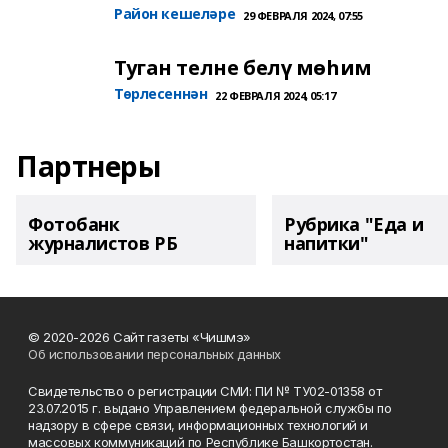
Район кешеләре
29 ФЕВРАЛЯ 2024, 07:55
Туган телне белү мөһим
Төрлесеннән
22 ФЕВРАЛЯ 2024, 05:17
Партнеры
Фотобанк
Рубрика "Еда и
журналистов РБ
напитки"
© 2020-2026 Сайт газеты «Чишмэ»
Об использовании персональных данных
Свидетельство о регистрации СМИ: ПИ № ТУ02-01358 от
23.07.2015 г. выдано Управлением федеральной службы по
надзору в сфере связи, информационных технологий и
массовых коммуникаций по Республике Башкортостан.