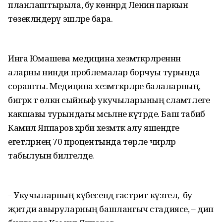
планлаштырыла, бу көннәрдә Ленин паркын
төзекләндерү эшләре бара.
Инга Юмашева медицина хезмәткәрләреннән
аларны нинди проблемалар борчуы турында
сорашты. Медицина хезмәткәрләре балаларның,
бигрәк тә өлкән сыйныф укучыларының сәламәтлеге
какшавы турындагы мәсьәләне күтәрде. Баш табиб
Камил Яппаров хәрби хезмәткә алу яшендәге
егетләрнең 70 процентында төрле чирләр
табылуын билгеләде.
– Укучыларның күбесендә гастрит күзәтелә, ә бу
җитди авыруларның башлангыч стадиясе, – дип