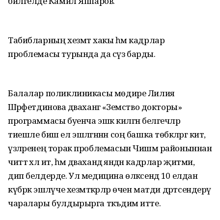
билгеләде Камил Яппаров.
Табибларның хезмәт хакы һәм кадрлар
проблемасы турында да сүз барды.
Балалар поликлиникасы мөдире Лилия
Шәрәфетдинова дәваханәгә «Земство докторы»
программасы буенча эшкә килгән белгечләр
тиешле биш ел эшләгәннән соң башка төбәкләргә китә,
үзләренең торак проблемасын Чишмә районыннан
читтә хәл итә, һәм дәваханәдә янәдән кадрлар җитми,
дип белдерде. Ул медицина өлкәсендә 10 елдан
күбрәк эшләүче хезмәткәрләр өчен матди дәртсендерү
чаралары булдырырга тәкъдим итте.