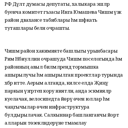
РФ Дәүләт думасы депутаты, халыкара эшләр
буенча комитет әгъзасы Инга Юмашева Чишмә үзәк
район дәваханәсе табиблары һәм шәфкать
туташлары белән очрашты.
Чишмә район хакимияте башлыгы урынбасары
Рим Нәбиуллин очрашуда Чишмә поселогында һәм
районның авыл биләмәләрендә тормышка
ашырылучы һәм ашырылган проектлар турында
хәбәр итте. Аерым алганда, киләсе елда Җиңү
паркын үзгәртеп кору ниятләнә, анда эскәмияләр
куелачак, велосипедта йөрү өчен юллар һәм
чаңгычылар өчен инфраструктура
булдырылачак. Салкыннар башланганчы йорт
алларын төзекләндерүне тәмамлау