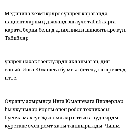
Медицина хезмәткәрләре сүзләренә караганда,
пациентларның дәваханәдә эшләүче табибларга
карата берни белән дә дәлилләнмәгән шикаятьләре күп.
Табиблар
үзләрен нахак гаепләүләрдән якланмаган, дип
саный. Инга Юмашева бу мәсьәлә өстендә эшләргә вәгъдә
итте.
Очрашу ахырында Инга Юмашевага Пионерлар
һәм укучылар йорты өчен робот техникасы
буенча махсус җыелмалар сатып алуда ярдәм
күрсәткәне өчен рәхмәт хаты тапшырылды. Чишмә