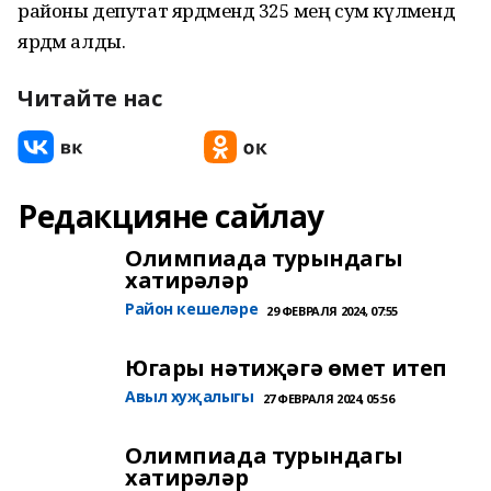
районы депутат ярдәмендә 325 мең сум күләмендә
ярдәм алды.
Читайте нас
Редакцияне сайлау
Олимпиада турындагы
хатирәләр
Район кешеләре
29 ФЕВРАЛЯ 2024, 07:55
Югары нәтиҗәгә өмет итеп
Авыл хуҗалыгы
27 ФЕВРАЛЯ 2024, 05:56
Олимпиада турындагы
хатирәләр