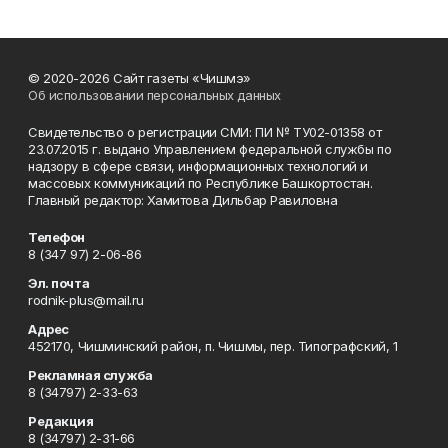
© 2020-2026 Сайт газеты «Чишмэ»
Об использовании персональных данных
Свидетельство о регистрации СМИ: ПИ № ТУ02-01358 от
23.07.2015 г. выдано Управлением федеральной службы по
надзору в сфере связи, информационных технологий и
массовых коммуникаций по Республике Башкортостан.
Главный редактор: Хамитова Дильбар Равиловна
Телефон
8 (347 97) 2-06-86
Эл. почта
rodnik-plus@mail.ru
Адрес
452170, Чишминский район, п. Чишмы, пер. Типографский, 1
Рекламная служба
8 (34797) 2-33-63
Редакция
8 (34797) 2-31-66