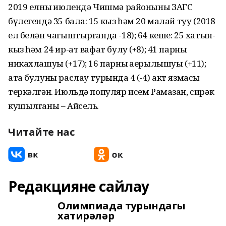
2019 елның июлендә Чишмә районының ЗАГС
бүлегендә 35 бала: 15 кыз һәм 20 малай туу (2018
ел белән чагыштырганда -18); 64 кеше: 25 хатын-
кыз һәм 24 ир-ат вафат булу (+8); 41 парның
никахлашуы (+17); 16 парның аерылышуы (+11);
ата булуны раслау турында 4 (-4) акт язмасы
теркәлгән. Июльдә популяр исем Рамазан, сирәк
кушылганы – Айсель.
Читайте нас
Редакцияне сайлау
Олимпиада турындагы
хатирәләр