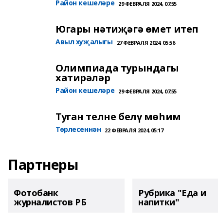
Район кешеләре
29 ФЕВРАЛЯ 2024, 07:55
Югары нәтиҗәгә өмет итеп
Авыл хуҗалыгы
27 ФЕВРАЛЯ 2024, 05:56
Олимпиада турындагы
хатирәләр
Район кешеләре
29 ФЕВРАЛЯ 2024, 07:55
Туган телне белү мөһим
Төрлесеннән
22 ФЕВРАЛЯ 2024, 05:17
Партнеры
Фотобанк
Рубрика "Еда и
журналистов РБ
напитки"