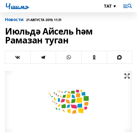
Чишмэ
Новости
21 АВГУСТА 2019, 11:31
Июльдә Айсель һәм
Рамазан туган