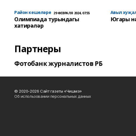
Район кешеләре
Авыл хуҗа
29 ФЕВРАЛЯ 2024, 07:55
Олимпиада турындагы
Югары н
хатирәләр
Партнеры
Фотобанк журналистов РБ
© 2020-2026 Сайт газеты «Чишмэ»
Об использовании персональных данных