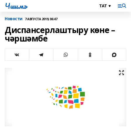
Чишмэ
Новости
7 АВГУСТА 2019, 06:47
Диспансерлаштыру көне –
чәршәмбе