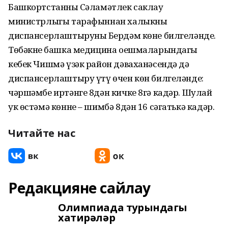
Башкортстанның Сәламәтлек саклау
министрлыгы тарафыннан халыкны
диспансерлаштыруның Бердәм көне билгеләнде.
Төбәкнең башка медицина оешмаларындагы
кебек Чишмә үзәк район дәваханәсендә дә
диспансерлаштыру үтү өчен көн билгеләнде:
чәршәмбе иртәнге 8дән кичке 8гә кадәр. Шулай
ук өстәмә көнне – шимбә 8дән 16 сәгатькә кадәр.
Читайте нас
Редакцияне сайлау
Олимпиада турындагы
хатирәләр