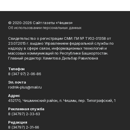
© 2020-2026 Сайт газеты «Чишмэ»
Об использовании персональных данных
Свидетельство о регистрации СМИ: ПИ № ТУ02-01358 от
23.07.2015 г. выдано Управлением федеральной службы по
надзору в сфере связи, информационных технологий и
массовых коммуникаций по Республике Башкортостан.
Главный редактор: Хамитова Дильбар Равиловна
Телефон
8 (347 97) 2-06-86
Эл. почта
rodnik-plus@mail.ru
Адрес
452170, Чишминский район, п. Чишмы, пер. Типографский, 1
Рекламная служба
8 (34797) 2-33-63
Редакция
8 (34797) 2-31-66