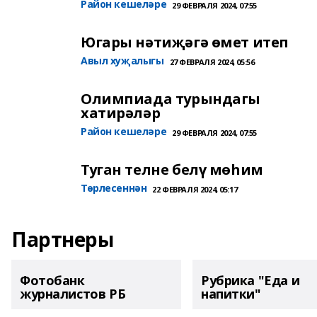
Район кешеләре
29 ФЕВРАЛЯ 2024, 07:55
Югары нәтиҗәгә өмет итеп
Авыл хуҗалыгы
27 ФЕВРАЛЯ 2024, 05:56
Олимпиада турындагы
хатирәләр
Район кешеләре
29 ФЕВРАЛЯ 2024, 07:55
Туган телне белү мөһим
Төрлесеннән
22 ФЕВРАЛЯ 2024, 05:17
Партнеры
Фотобанк
Рубрика "Еда и
журналистов РБ
напитки"