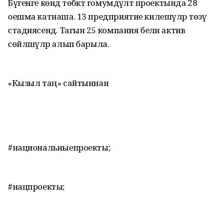
Бүгенге көндә төбәктә гомумдәүләт проектында 28
оешма катнаша. 13 предприятие килешүләр төзү
стадиясендә. Тагын 25 компания белән актив
сөйләшүләр алып барыла.
«Кызыл таң» сайтыннан
#национальныепроекты;
#нацпроекты;