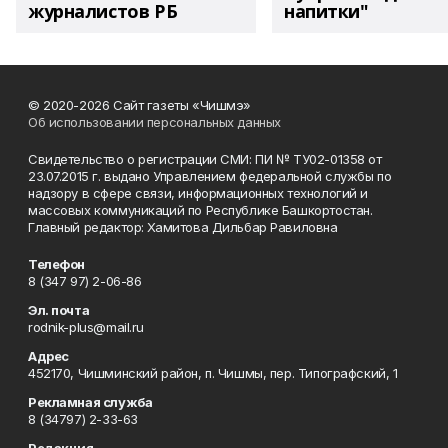
журналистов РБ
напитки"
© 2020-2026 Сайт газеты «Чишмэ»
Об использовании персональных данных
Свидетельство о регистрации СМИ: ПИ № ТУ02-01358 от
23.07.2015 г. выдано Управлением федеральной службы по
надзору в сфере связи, информационных технологий и
массовых коммуникаций по Республике Башкортостан.
Главный редактор: Хамитова Дильбар Равиловна
Телефон
8 (347 97) 2-06-86
Эл. почта
rodnik-plus@mail.ru
Адрес
452170, Чишминский район, п. Чишмы, пер. Типографский, 1
Рекламная служба
8 (34797) 2-33-63