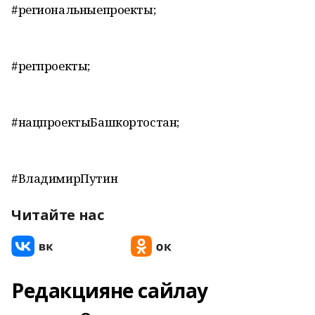
#региональныепроекты;
#регпроекты;
#нацпроектыБашкортостан;
#ВладимирПутин
Читайте нас
Редакцияне сайлау