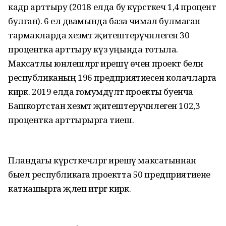
кадәр арттыру (2018 елда бу күрсәткеч 1,4 процент
булган). 6 ел дәвамында база чимал булмаган
тармакларда хезмәт җитештерүчәнлеген 30
процентка арттыру күз уңында тотыла.
Максатлы юнәлешләргә ирешү өчен проект белән
республиканың 196 предприятиесен колачларга
кирәк. 2019 елда гомумдәүләт проекты буенча
Башкортстан хезмәт җитештерүчәнлеген 102,3
процентка арттырырга тиеш.
Пландагы күрсәткечләргә ирешү максатыннан
быел республикага проектта 50 предприятиене
катнашырга җәлеп итәргә кирәк.