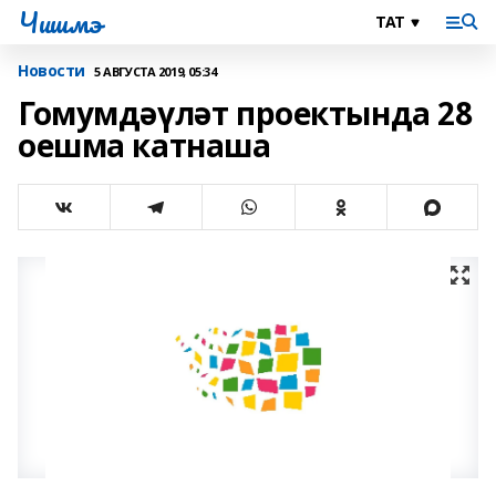
Чишмэ
Новости
5 АВГУСТА 2019, 05:34
Гомумдәүләт проектында 28
оешма катнаша