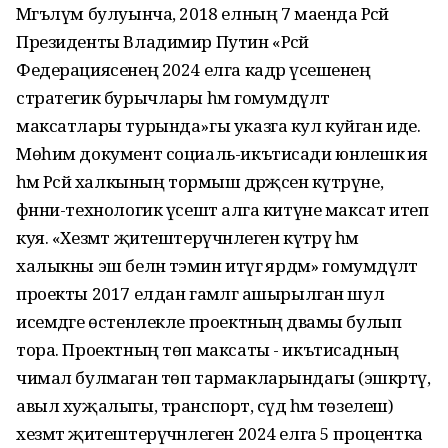
Мәгълүм булуынча, 2018 елның 7 маенда Рәсәй
Президенты Владимир Путин «Рәсәй
Федерациясенең 2024 елга кадәр үсешенең
стратегик бурычлары һәм гомумдәүләт
максатлары турында»гы указга кул куйган иде.
Мөһим документ социаль-икътисади юнәлешкә ия
һәм Рәсәй халкының тормыш дәрәҗәсен күтәрүне,
фәнни-технологик үсештә алга китүне максат итеп
куя. «Хезмәт җитештерүчәнлеген күтәрү һәм
халыкны эш белән тәэмин итүгә ярдәм» гомумдәүләт
проекты 2017 елдан гамәлгә ашырылган шул
исемдәге өстенлекле проектның дәвамы булып
тора. Проектның төп максаты - икътисадның
чимал булмаган төп тармакларындагы (эшкәртү,
авыл хуҗалыгы, транспорт, сәүдә һәм төзелеш)
хезмәт җитештерүчәнлеген 2024 елга 5 процентка