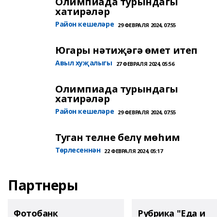
Олимпиада турындагы
хатирәләр
Район кешеләре
29 ФЕВРАЛЯ 2024, 07:55
Югары нәтиҗәгә өмет итеп
Авыл хуҗалыгы
27 ФЕВРАЛЯ 2024, 05:56
Олимпиада турындагы
хатирәләр
Район кешеләре
29 ФЕВРАЛЯ 2024, 07:55
Туган телне белү мөһим
Төрлесеннән
22 ФЕВРАЛЯ 2024, 05:17
Партнеры
Фотобанк
Рубрика "Еда и