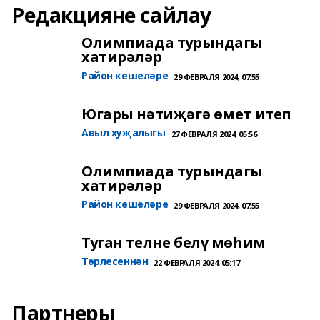
Редакцияне сайлау
Олимпиада турындагы
хатирәләр
Район кешеләре
29 ФЕВРАЛЯ 2024, 07:55
Югары нәтиҗәгә өмет итеп
Авыл хуҗалыгы
27 ФЕВРАЛЯ 2024, 05:56
Олимпиада турындагы
хатирәләр
Район кешеләре
29 ФЕВРАЛЯ 2024, 07:55
Туган телне белү мөһим
Төрлесеннән
22 ФЕВРАЛЯ 2024, 05:17
Партнеры