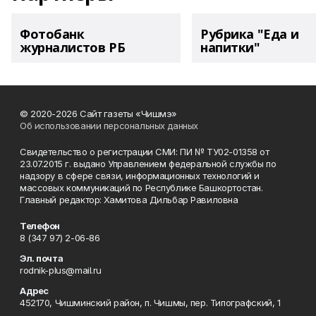
Фотобанк
Рубрика "Еда и
журналистов РБ
напитки"
© 2020-2026 Сайт газеты «Чишмэ»
Об использовании персональных данных
Свидетельство о регистрации СМИ: ПИ № ТУ02-01358 от
23.07.2015 г. выдано Управлением федеральной службы по
надзору в сфере связи, информационных технологий и
массовых коммуникаций по Республике Башкортостан.
Главный редактор: Хамитова Дильбар Равиловна
Телефон
8 (347 97) 2-06-86
Эл. почта
rodnik-plus@mail.ru
Адрес
452170, Чишминский район, п. Чишмы, пер. Типографский, 1