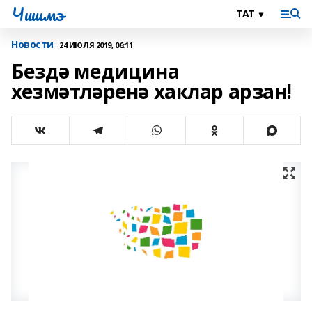
Чишмэ
Новости
24 ИЮЛЯ 2019, 06:11
Бездә медицина
хезмәтләренә хаклар арзан!