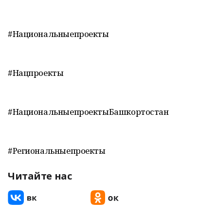
#Национальныепроекты
#Нацпроекты
#НациональныепроектыБашкортостан
#Региональныепроекты
Читайте нас