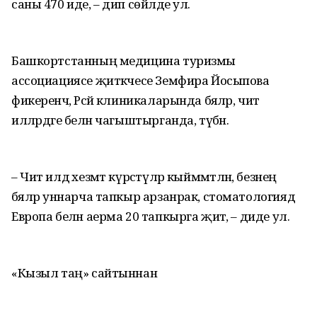
саны 470 иде, – дип сөйләде ул.
Башкортстанның медицина туризмы
ассоциациясе җитәкчесе Земфира Йосыпова
фикеренчә, Рәсәй клиникаларында бәяләр, чит
илләрдәге белән чагыштырганда, түбән.
– Чит илдә хезмәт күрсәтүләр кыйммәтләнә, безнең
бәяләр уннарча тапкыр арзанрак, стоматологиядә
Европа белән аерма 20 тапкырга җитә, – диде ул.
«Кызыл таң» сайтыннан