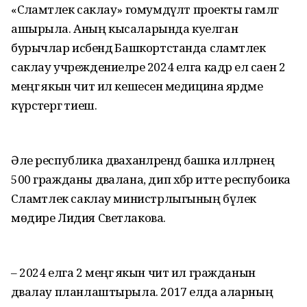
«Сәламәтлек саклау» гомумдәүләт проекты гамәлгә
ашырыла. Аның кысаларында куелган
бурычлар исәбендә Башкортстанда сәламәтлек
саклау учреждениеләре 2024 елга кадәр ел саен 2
меңгә якын чит ил кешесенә медицина ярдәме
күрсәтергә тиеш.
Әле республика дәваханәләрендә башка илләрнең
500 гражданы дәвалана, дип хәбәр итте респубоика
Сәламәтлек саклау министрлыгының бүлек
мөдире Лидия Светлакова.
– 2024 елга 2 меңгә якын чит ил гражданын
дәвалау планлаштырыла. 2017 елда аларның