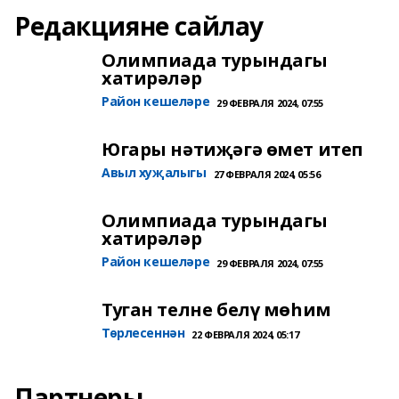
Редакцияне сайлау
Олимпиада турындагы
хатирәләр
Район кешеләре
29 ФЕВРАЛЯ 2024, 07:55
Югары нәтиҗәгә өмет итеп
Авыл хуҗалыгы
27 ФЕВРАЛЯ 2024, 05:56
Олимпиада турындагы
хатирәләр
Район кешеләре
29 ФЕВРАЛЯ 2024, 07:55
Туган телне белү мөһим
Төрлесеннән
22 ФЕВРАЛЯ 2024, 05:17
Партнеры