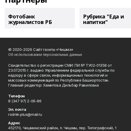
Фотобанк
Рубрика "Еда и
журналистов РБ
напитки"
© 2020-2026 Сайт газеты «Чишмэ»
Об использовании персональных данных
Свидетельство о регистрации СМИ: ПИ № ТУ02-01358 от
23.07.2015 г. выдано Управлением федеральной службы по
надзору в сфере связи, информационных технологий и
массовых коммуникаций по Республике Башкортостан.
Главный редактор: Хамитова Дильбар Равиловна
Телефон
8 (347 97) 2-06-86
Эл. почта
rodnik-plus@mail.ru
Адрес
452170, Чишминский район, п. Чишмы, пер. Типографский, 1