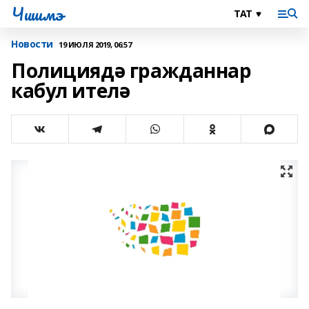
Чишмэ
Новости
19 ИЮЛЯ 2019, 06:57
Полициядә гражданнар
кабул ителә