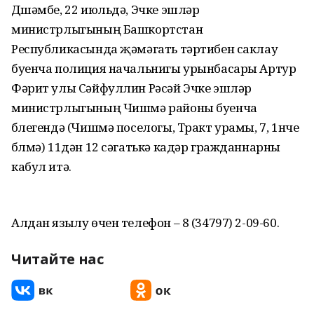
Дүшәмбе, 22 июльдә, Эчке эшләр
министрлыгының Башкортстан
Республикасында җәмәгать тәртибен саклау
буенча полиция начальнигы урынбасары Артур
Фәрит улы Сәйфуллин Рәсәй Эчке эшләр
министрлыгының Чишмә районы буенча
бүлегендә (Чишмә поселогы, Тракт урамы, 7, 1нче
бүлмә) 11дән 12 сәгатькә кадәр гражданнарны
кабул итә.
Алдан язылу өчен телефон – 8 (34797) 2-09-60.
Читайте нас