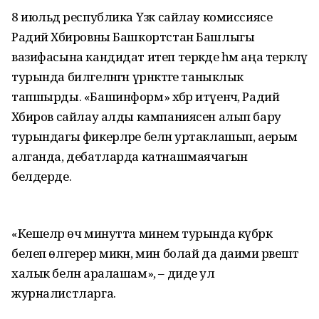
8 июльдә республика Үзәк сайлау комиссиясе
Радий Хәбировны Башкортстан Башлыгы
вазифасына кандидат итеп теркәде һәм аңа теркәлү
турында билгеләнгән үрнәктәге таныклык
тапшырды. «Башинформ» хәбәр итүенчә, Радий
Хәбиров сайлау алды кампаниясен алып бару
турындагы фикерләре белән уртаклашып, аерым
алганда, дебатларда катнашмаячагын
белдерде.
«Кешеләр өч минутта минем турында күбрәк
белеп өлгерер микән, мин болай да даими рәвештә
халык белән аралашам», – диде ул
журналистларга.