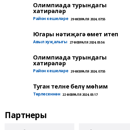
Олимпиада турындагы
хатирәләр
Район кешеләре
29 ФЕВРАЛЯ 2024, 07:55
Югары нәтиҗәгә өмет итеп
Авыл хуҗалыгы
27 ФЕВРАЛЯ 2024, 05:56
Олимпиада турындагы
хатирәләр
Район кешеләре
29 ФЕВРАЛЯ 2024, 07:55
Туган телне белү мөһим
Төрлесеннән
22 ФЕВРАЛЯ 2024, 05:17
Партнеры