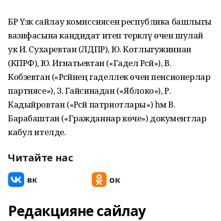
БР Үзәк сайлау комиссиясенә республика башлыгы
вазифасына кандидат итеп теркәлү өчен шулай
ук И. Сухаревтан (ЛДПР), Ю. Котлыгужиннан
(КПРФ), Ю. Игнатьевтан («Гадел Рәсәй»), В.
Кобзевтан («Рәсәйнең гаделлек өчен пенсионерлар
партиясе»), З. Гайсинадан («Яблоко»), Р.
Кадыйровтан («Рәсәй патриотлары») һәм В.
Барабаштан («Гражданнар көче») документлар
кабул ителде.
Читайте нас
Редакцияне сайлау