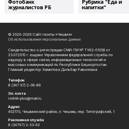
Фотобанк
Рубрика "Еда и
журналистов РБ
напитки"
© 2020-2026 Сайт газеты «Чишмэ»
Об использовании персональных данных
Свидетельство о регистрации СМИ: ПИ № ТУ02-01358 от
23.07.2015 г. выдано Управлением федеральной службы по
надзору в сфере связи, информационных технологий и
массовых коммуникаций по Республике Башкортостан.
Главный редактор: Хамитова Дильбар Равиловна
Телефон
8 (347 97) 2-06-86
Эл. почта
rodnik-plus@mail.ru
Адрес
452170, Чишминский район, п. Чишмы, пер. Типографский, 1
Рекламная служба
8 (34797) 2-33-63