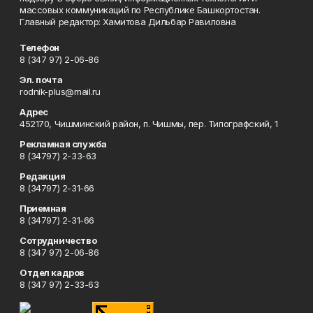
массовых коммуникаций по Республике Башкортостан.
Главный редактор: Хамитова Дильбар Равиловна
Телефон
8 (347 97) 2-06-86
Эл. почта
rodnik-plus@mail.ru
Адрес
452170, Чишминский район, п. Чишмы, пер. Типографский, 1
Рекламная служба
8 (34797) 2-33-63
Редакция
8 (34797) 2-31-66
Приемная
8 (34797) 2-31-66
Сотрудничество
8 (347 97) 2-06-86
Отдел кадров
8 (347 97) 2-33-63