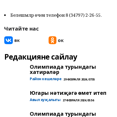
Белешмәләр өчен телефон 8 (34797) 2-26-55.
Читайте нас
Редакцияне сайлау
Олимпиада турындагы
хатирәләр
Район кешеләре
29 ФЕВРАЛЯ 2024, 07:55
Югары нәтиҗәгә өмет итеп
Авыл хуҗалыгы
27 ФЕВРАЛЯ 2024, 05:56
Олимпиада турындагы