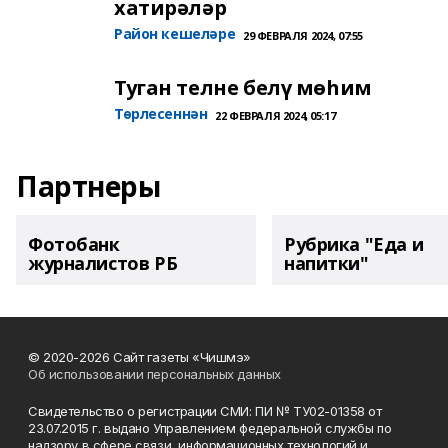
хатирәләр
Район кешеләре
29 ФЕВРАЛЯ 2024, 07:55
Туган телне белү мөһим
Төрлесеннән
22 ФЕВРАЛЯ 2024, 05:17
Партнеры
Фотобанк
Рубрика "Еда и
журналистов РБ
напитки"
© 2020-2026 Сайт газеты «Чишмэ»
Об использовании персональных данных
Свидетельство о регистрации СМИ: ПИ № ТУ02-01358 от
23.07.2015 г. выдано Управлением федеральной службы по
надзору в сфере связи, информационных технологий и