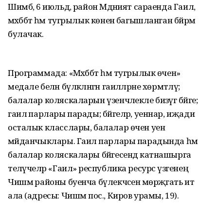
Шимбә, 6 июльдә, район Мәдәният сараенда Гаилә,
мәхәббәт һәм тугрылык көненә багышланган бәйрәм
булачак.
Программада: «Мәхәббәт һәм тугрылык өчен»
медале белән бүләкләнгән гаиләләрне хөрмәтләү;
балалар коляскаларын үзенчәлекле бизәүгә бәйге;
гаилә парлары парады; бәйгеләр, уеннар, иҗади
осталык класслары, балалар өчен уен
мәйданчыклары. Гаилә парлары парадында һәм
балалар коляскалары бәйгесендә катнашырга
теләүчеләр «Гаилә» республика ресурс үзәгенең
Чишмә районы буенча бүлекчәсенә мөрәҗәгать итә
ала (адресы: Чишмә пос., Киров урамы, 19).