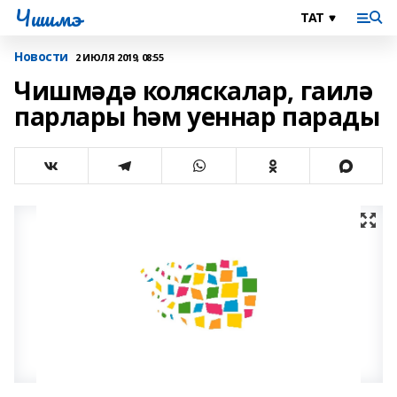
Чишмэ
Новости
2 ИЮЛЯ 2019, 08:55
Чишмәдә коляскалар, гаилә
парлары һәм уеннар парады