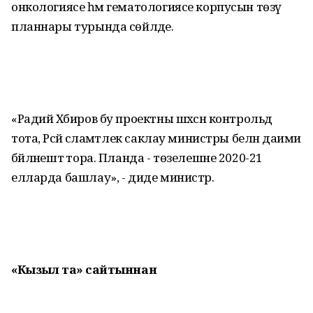
онкологиясе һәм гематологиясе корпусын төзү
планнары турында сөйләде.
«Радий Хәбиров бу проектны шәхсән контрольдә
тота, Рәсәй сәламәтлек саклау министры белән даими
бәйләнештә тора. Планда - төзелешне 2020-21
елларда башлау», - диде министр.
«Кызыл таң» сайтыннан