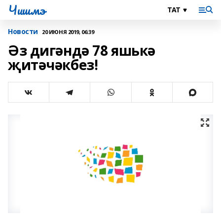
Чишмэ
Новости
20 ИЮНЯ 2019, 06:39
Әз дигәндә 78 яшькә
җитәчәкбез!