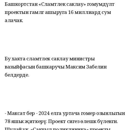
Башкортстан «Сәламәтлек саклау» гомумдәүләт
проектын гамәлгә ашыруга 16 миллиард сум
алачак.
Бу хакта сәламәтлек саклау министры
вазыйфасын башкаручы Максим Забелин
белдерде.
- Максат бер - 2024 елга уртача гомер озынлыгын
78 яшькә җиткерү. Проект сигез өлешкә бүленгән.
Шулай ук, «Сакчыл поликлиника» проекты