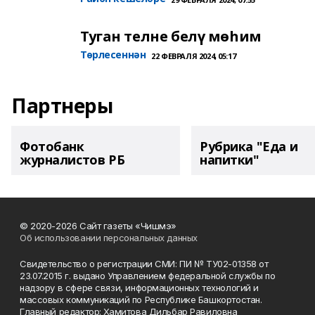
Туган телне белү мөһим
Төрлесеннән
22 ФЕВРАЛЯ 2024, 05:17
Партнеры
Фотобанк
Рубрика "Еда и
журналистов РБ
напитки"
© 2020-2026 Сайт газеты «Чишмэ»
Об использовании персональных данных
Свидетельство о регистрации СМИ: ПИ № ТУ02-01358 от
23.07.2015 г. выдано Управлением федеральной службы по
надзору в сфере связи, информационных технологий и
массовых коммуникаций по Республике Башкортостан.
Главный редактор: Хамитова Дильбар Равиловна