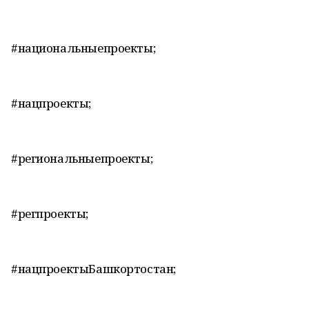
#национальныепроекты;
#нацпроекты;
#региональныепроекты;
#регпроекты;
#нацпроектыБашкортостан;