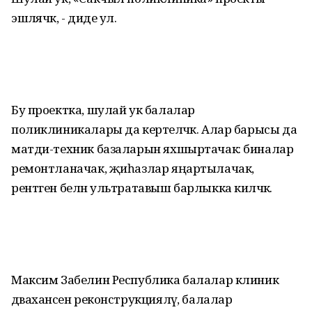
эшләячәк, - диде ул.
Бу проектка, шулай ук балалар
поликлиникалары да кертеләчәк. Алар барысы да
матди-техник базаларын яхшыртачак: биналар
ремонтланачак, җиһазлар яңартылачак,
рентген белән ультратавыш барлыкка киләчәк.
Максим Забелин Республика балалар клиник
дәваханәсен реконструкцияләү, балалар