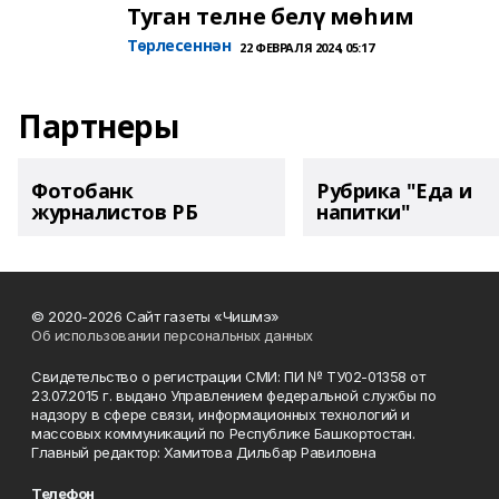
Туган телне белү мөһим
Төрлесеннән
22 ФЕВРАЛЯ 2024, 05:17
Партнеры
Фотобанк
Рубрика "Еда и
журналистов РБ
напитки"
© 2020-2026 Сайт газеты «Чишмэ»
Об использовании персональных данных
Свидетельство о регистрации СМИ: ПИ № ТУ02-01358 от
23.07.2015 г. выдано Управлением федеральной службы по
надзору в сфере связи, информационных технологий и
массовых коммуникаций по Республике Башкортостан.
Главный редактор: Хамитова Дильбар Равиловна
Телефон