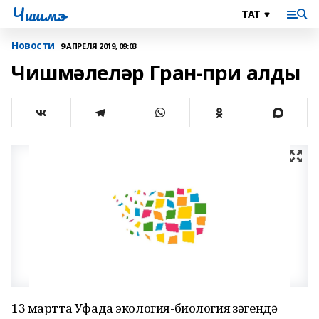
Чишмэ
Новости
9 АПРЕЛЯ 2019, 09:03
Чишмәлеләр Гран-при алды
13 мартта Уфада экология-биология үзәгендә