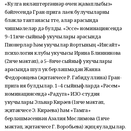
«Кулга ияләштергәннәр өчен җаваплыбыз»
бәйгесендә Гран-прига лаек булучыларны
бүләкләү тантанасы үтте, алар арасында
чишмәлеләр дә булды. «Эссе» номинациясендә
9–11нче сыйныф укучылары арасында
Пионерлар һәм укучылар йортының «Инсайт»
психология клубы укучысы Ирина Блинникова
(2нче мәктәп), ә 5–8нче сыйныф укучылары
арасында шул ук берләшмәдән Жанна
Федоровцева (җитәкчесе Р. Габидуллина) Гран-
прига ия булдылар. 1–4 сыйныфларда «Рәсем»
номинациясендә «Радуга» ИЗО-студия
укучылары Эльнар Кирәев (1нче мәктәп,
җитәкчесе Э. Кирәева) һәм «Тамга»
берләшмәсеннән Азалия Мөслимова (1нче
мәктәп, җитәкчесе Г. Воробьева) җиңү яуладылар.