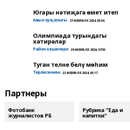
Югары нәтиҗәгә өмет итеп
Авыл хуҗалыгы
27 ФЕВРАЛЯ 2024, 05:56
Олимпиада турындагы
хатирәләр
Район кешеләре
29 ФЕВРАЛЯ 2024, 07:55
Туган телне белү мөһим
Төрлесеннән
22 ФЕВРАЛЯ 2024, 05:17
Партнеры
Фотобанк
Рубрика "Еда и
журналистов РБ
напитки"