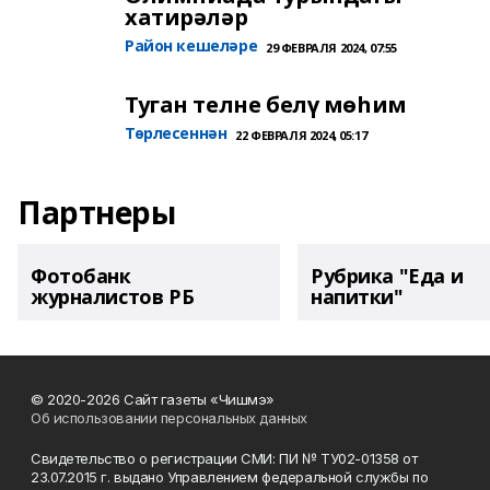
хатирәләр
Район кешеләре
29 ФЕВРАЛЯ 2024, 07:55
Туган телне белү мөһим
Төрлесеннән
22 ФЕВРАЛЯ 2024, 05:17
Партнеры
Фотобанк
Рубрика "Еда и
журналистов РБ
напитки"
© 2020-2026 Сайт газеты «Чишмэ»
Об использовании персональных данных
Свидетельство о регистрации СМИ: ПИ № ТУ02-01358 от
23.07.2015 г. выдано Управлением федеральной службы по