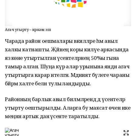
Агач утырту – күркәм эш
Чарада район оешмалары вәкилләре һәм авыл
халкы катнашты. Җәйнең коры килүе аркасында
яз көне утыртылган үсентеләрнең 50%ы гына
тамыр алган. Шуңа күрә алар урынына янәдән агач
утыртырга карар ителгән. Мәдәният бүлеге чараны
бәйрәм халәте белән тулыландырды.
Районның барлык авыл биләмәләрендә дә үсентеләр
утырту оештырылды. Аларга бу максат өчен ике
меңнән артык данә үсенте таратылды.