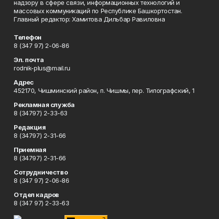
надзору в сфере связи, информационных технологий и
массовых коммуникаций по Республике Башкортостан.
Главный редактор: Хамитова Дильбар Равиловна
Телефон
8 (347 97) 2-06-86
Эл. почта
rodnik-plus@mail.ru
Адрес
452170, Чишминский район, п. Чишмы, пер. Типографский, 1
Рекламная служба
8 (34797) 2-33-63
Редакция
8 (34797) 2-31-66
Приемная
8 (34797) 2-31-66
Сотрудничество
8 (347 97) 2-06-86
Отдел кадров
8 (347 97) 2-33-63