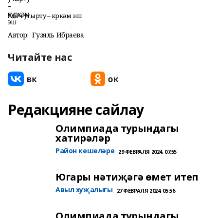
Агач утырту – күркәм эш
Автор:
Гузяль Ибраева
Читайте нас
Редакцияне сайлау
Олимпиада турындагы
хатирәләр
Район кешеләре
29 ФЕВРАЛЯ 2024, 07:55
Югары нәтиҗәгә өмет итеп
Авыл хуҗалыгы
27 ФЕВРАЛЯ 2024, 05:56
Олимпиада турындагы