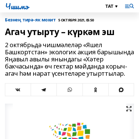
Чишмэ
Безнең тирә-як мохит
5 ОКТЯБРЯ 2021, 05:50
Агач утырту – күркәм эш
2 октябрьдә чишмәлеләр «Яшел
Башкортстан» экологик акция барышында
Яңавыл авылы янындагы «Хәтер
бакчасында» өч гектар мәйданда корыч-
агач һәм нарат үсентеләре утырттылар.