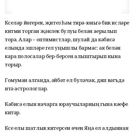
Күселәр йөгерек, җитез һәм тирә-юньгә бик исләре
китми торган җәнлек булуы белән аерылып
тора. Алар – оптимистлар, шулай да кәбисә
елында эшләре гел уңышлы бармас: ак белән
кара полосалар бер-берсен алыштырып кына
торыр.
Гомумән алганда, әйбәт ел булачак, дип вәгъдә
итә астрологлар.
Кәбисә елын начарга юраучыларның гына кәефе
китәр.
Күсе елы шатлык китерсен өчен Яңа ел алдыннан