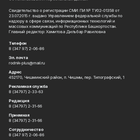
Свидетельство о регистрации СМИ: ПИ № ТУ02-01358 от
23.07.2015 г. выдано Управлением федеральной службы по
надзору в сфере связи, информационных технологий и
массовых коммуникаций по Республике Башкортостан.
Главный редактор: Хамитова Дильбар Равиловна
Телефон
8 (347 97) 2-06-86
Эл. почта
rodnik-plus@mail.ru
Адрес
452170, Чишминский район, п. Чишмы, пер. Типографский, 1
Рекламная служба
8 (34797) 2-33-63
Редакция
8 (34797) 2-31-66
Приемная
8 (34797) 2-31-66
Сотрудничество
8 (347 97) 2-06-86