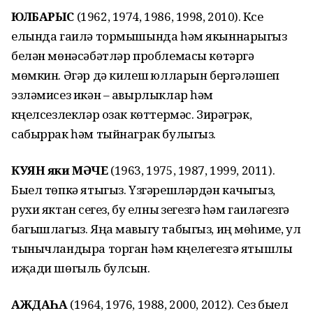
ЮЛБАРЫС
(1962, 1974, 1986, 1998, 2010). Күсе
елында гаилә тормышында һәм якыннарыгыз
белән мөнәсәбәтләр проблемасы көтәргә
мөмкин. Әгәр дә килешү юлларын бергәләшеп
эзләмисез икән – авырлыклар һәм
күңелсезлекләр озак көттермәс. Зирәгрәк,
сабыррак һәм тыйнаграк булыгыз.
КУЯН яки МӘЧЕ
(1963, 1975, 1987, 1999, 2011).
Быел төпкә ятыгыз. Үзгәрешләрдән качыгыз,
рухи яктан үсегез, бу елны үзегезгә һәм гаиләгезгә
багышлагыз. Яңа мавыгу табыгыз, иң мөһиме, ул
тынычландыра торган һәм күңелегезгә ятышлы
иҗади шөгыль булсын.
АЖДАҺА
(1964, 1976, 1988, 2000, 2012). Сез быел