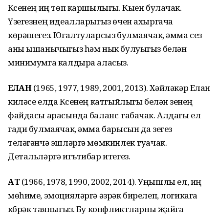
Күсенең иң төп каршылыгы. Кыен булачак.
Үзегезнең идеалларыгыз өчен ахыргача
көрәшегез. Югалтуларсыз булмаячак, әмма сез
аны ышанычыгыз һәм нык булуыгыз белән
минимумга калдыра аласыз.
ЕЛАН
(1965, 1977, 1989, 2001, 2013). Хәйләкәр Елан
киләсе елда Күсенең катгыйлыгы белән үзенең
файдасы арасында баланс табачак. Алдагы ел
гади булмаячак, әмма барысын да үзегез
теләгәнчә эшләргә мөмкинлек туачак.
Детальләргә игътибар итегез.
АТ
(1966, 1978, 1990, 2002, 2014). Уңышлы ел, иң
мөһиме, эмоцияләргә әзрәк бирелеп, логикага
күбрәк таяныгыз. Бу конфликтларны җайга