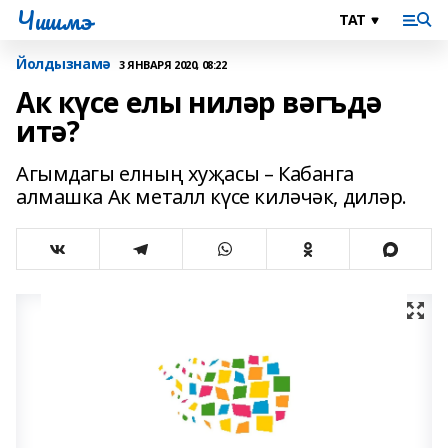
Чишмэ
Йолдызнамә
3 ЯНВАРЯ 2020, 08:22
Ак күсе елы ниләр вәгъдә
итә?
Агымдагы елның хуҗасы – Кабанга
алмашка Ак металл күсе киләчәк, диләр.