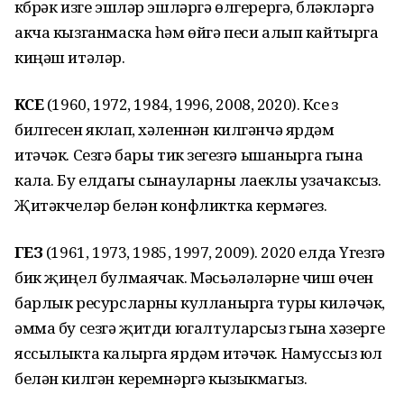
күбрәк изге эшләр эшләргә өлгерергә, бүләкләргә
акча кызганмаска һәм өйгә песи алып кайтырга
киңәш итәләр.
КҮСЕ
(1960, 1972, 1984, 1996, 2008, 2020). Күсе үз
билгесен яклап, хәленнән килгәнчә ярдәм
итәчәк. Сезгә бары тик үзегезгә ышанырга гына
кала. Бу елдагы сынауларны лаеклы узачаксыз.
Җитәкчеләр белән конфликтка кермәгез.
ҮГЕЗ
(1961, 1973, 1985, 1997, 2009). 2020 елда Үгезгә
бик җиңел булмаячак. Мәсьәләләрне чишү өчен
барлык ресурсларны кулланырга туры киләчәк,
әмма бу сезгә җитди югалтуларсыз гына хәзерге
яссылыкта калырга ярдәм итәчәк. Намуссыз юл
белән килгән керемнәргә кызыкмагыз.