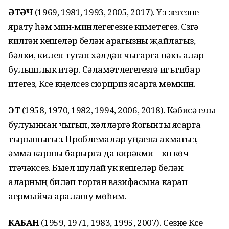
ӘТӘЧ
(1969, 1981, 1993, 2005, 2017). Үз-үзегезне
ярату һәм мин-минлегегезне киметегез. Сүзгә
килгән кешеләр белән арагызны җайлагыз,
бәлки, килеп туган хәлдән чыгарга нәкъ алар
булышлык итәр. Сәламәтлегегезгә игътибар
итегез, Күсе күңелсез сюрприз ясарга мөмкин.
ЭТ
(1958, 1970, 1982, 1994, 2006, 2018). Кәбисә елы
булуыннан чыгып, хәлләргә йогынты ясарга
тырышыгыз. Проблемалар уңаена акмагыз,
әмма каршы барырга да кирәкми – күп көч
түгәчәксез. Быел шулай ук кешеләр белән
аларның биләп торган вазифасына карап
аермыйча аралашу мөһим.
КАБАН
(1959, 1971, 1983, 1995, 2007). Сезне Күсе