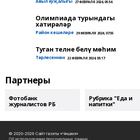
Авыл хуҗалыгы
27 ФЕВРАЛЯ 2024, 05:56
Олимпиада турындагы
хатирәләр
Район кешеләре
29 ФЕВРАЛЯ 2024, 07:55
Туган телне белү мөһим
Төрлесеннән
22 ФЕВРАЛЯ 2024, 05:17
Партнеры
Фотобанк
Рубрика "Еда и
журналистов РБ
напитки"
© 2020-2026 Сайт газеты «Чишмэ»
Об использовании персональных данных