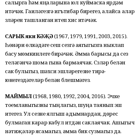
салырга һәм яңаларына юл куймаска ярдәм
итәчәк. Гаиләгезгә игътибар бирегез, алайса алар
үзләрен ташланган итеп хис итәчәк.
САРЫК яки КӘҖӘ
(1967, 1979, 1991, 2003, 2015).
Һөнәри өлкәдәге үсеш сезгә аягыгызга ныклап
басу мөмкинлеге бирәчәк. Әмма барысы да сез
теләгәнчә шома гына бармаячак. Сүзләр белән
сак булыгыз, шәхси эшләрегезне тирә-
юнегездәгеләр белән бүлешмәгез.
МАЙМЫЛ
(1968, 1980, 1992, 2004, 2016). Эчке
тоемлавыгызны тыңлагыз, шуңа таянып эш
итегез. Ул сезне ялгыш адымнардан, дөрес
булмаган карар кабул итүдән саклаячак. Ашыгыч
нәтиҗәләр ясамагыз, әмма бик сузмагыз да.