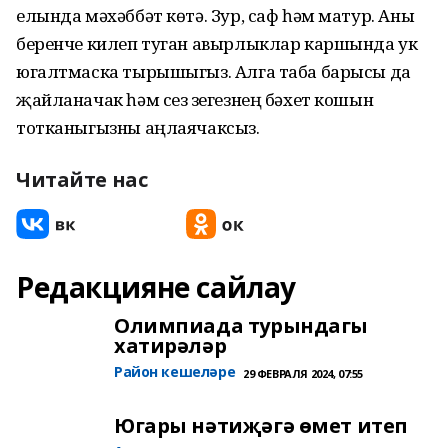
елында мәхәббәт көтә. Зур, саф һәм матур. Аны
беренче килеп туган авырлыклар каршында ук
югалтмаска тырышыгыз. Алга таба барысы да
җайланачак һәм сез үзегезнең бәхет кошын
тотканыгызны аңлаячаксыз.
Читайте нас
Редакцияне сайлау
Олимпиада турындагы
хатирәләр
Район кешеләре
29 ФЕВРАЛЯ 2024, 07:55
Югары нәтиҗәгә өмет итеп