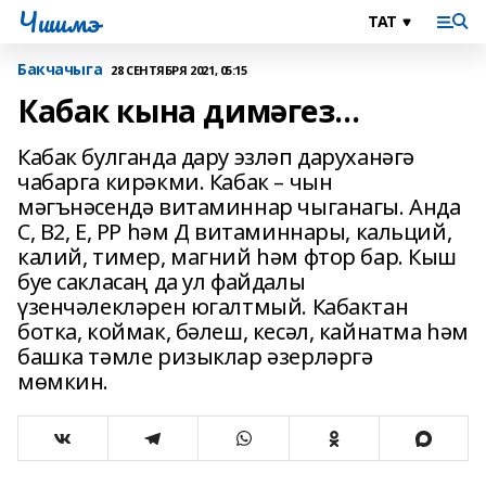
Чишмэ
Бакчачыга
28 СЕНТЯБРЯ 2021, 05:15
Кабак кына димәгез...
Кабак булганда дару эзләп даруханәгә
чабарга кирәкми. Кабак – чын
мәгънәсендә витаминнар чыганагы. Анда
С, В2, Е, РР һәм Д витаминнары, кальций,
калий, тимер, магний һәм фтор бар. Кыш
буе сакласаң да ул файдалы
үзенчәлекләрен югалтмый. Кабактан
ботка, коймак, бәлеш, кесәл, кайнатма һәм
башка тәмле ризыклар әзерләргә
мөмкин.