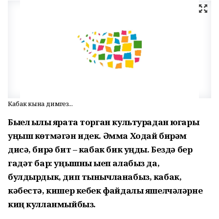
Кабак кына димәгез...
Быел җылы ярата торган культурадан югары
уңыш көтмәгән идек. Әмма Ходай бирәм
дисә, бирә бит – кабак бик уңды. Бездә бер
гадәт бар: уңышны җыеп алабыз да,
булдырдык, дип тынычланабыз, кабак,
кәбестә, кишер кебек файдалы яшелчәләрне
киң кулланмыйбыз.