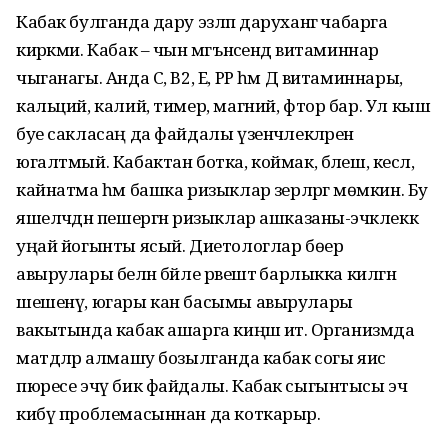
Кабак булганда дару эзләп даруханәгә чабарга
кирәкми. Кабак – чын мәгънәсендә витаминнар
чыганагы. Анда С, В2, Е, РР һәм Д витаминнары,
кальций, калий, тимер, магний, фтор бар. Ул кыш
буе сакласаң да файдалы үзенчәлекләрен
югалтмый. Кабактан ботка, коймак, бәлеш, кесәл,
кайнатма һәм башка ризыклар әзерләргә мөмкин. Бу
яшелчәдән пешергән ризыклар ашказаны-эчәклеккә
уңай йогынты ясый. Диетологлар бөер
авырулары белән бәйле рәвештә барлыкка килгән
шешенү, югары кан басымы авырулары
вакытында кабак ашарга киңәш итә. Организмда
матдәләр алмашу бозылганда кабак согы яисә
пюресе эчү бик файдалы. Кабак сыгынтысы эч
кибү проблемасыннан да коткарыр.