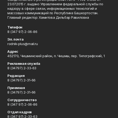
23.07.2015 г. выдано Управлением федеральной службы по
надзору в сфере связи, информационных технологий и
массовых коммуникаций по Республике Башкортостан.
Главный редактор: Хамитова Дильбар Равиловна
Телефон
8 (347 97) 2-06-86
Эл. почта
rodnik-plus@mail.ru
Адрес
452170, Чишминский район, п. Чишмы, пер. Типографский, 1
Рекламная служба
8 (34797) 2-33-63
Редакция
8 (34797) 2-31-66
Приемная
8 (34797) 2-31-66
Сотрудничество
8 (347 97) 2-06-86
Отдел кадров
8 (347 97) 2-33-63