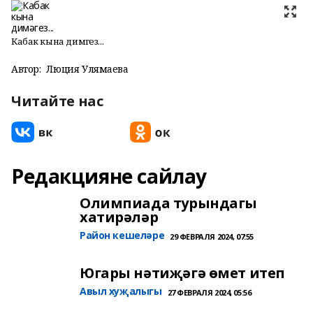
Кабак кына димәгез...
Автор:
Люция Улямаева
Читайте нас
Редакцияне сайлау
Олимпиада турындагы
хатирәләр
Район кешеләре
29 ФЕВРАЛЯ 2024, 07:55
Югары нәтиҗәгә өмет итеп
Авыл хуҗалыгы
27 ФЕВРАЛЯ 2024, 05:56