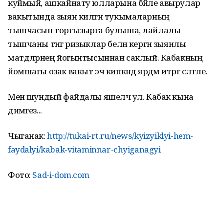
куймый, ашкайнату юлларына бәйле авырулар
вакытында зыян килгән тукымаларның
тышчасын торгызырга булыша, лайлалы
тышчаны тәнгә ризыклар белән кергән зыянлы
матдәләрнең йогынтысыннан саклый. Кабакның
йомшагы озак вакыт эч кипкәндә ярдәм итәргә сәләтле.
Менә шундый файдалы яшелчә ул. Кабак кына
димәгез...
Чыганак:
http://tukai-rt.ru/news/kyizyiklyi-hem-
faydalyi/kabak-vitaminnar-chyiganagyi
Фото:
Sad-i-dom.com