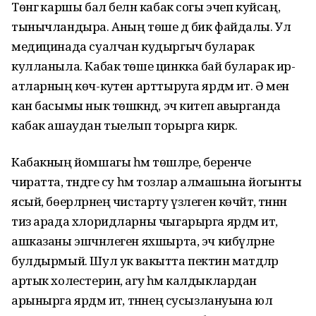
Төнгә каршы бал белән кабак согы эчеп куйсаң,
тынычландыра. Аның төше дә бик файдалы. Ул
медицинада суалчан кудыргыч буларак
кулланыла. Кабак төше цинкка бай буларак ир-
атларның көч-куәтен арттыруга ярдәм итә. Ә менә
кан басымы нык төшкәндә, эч китеп авырганда
кабак ашаудан тыелып торырга кирәк.
Кабакның йомшагы һәм төшләре, беренче
чиратта, тәндәге су һәм тозлар алмашына йогынты
ясый, бөерләрнең чистарту үзлеген көчәйтә, тәннән
тиз арада хлоридларны чыгарырга ярдәм итә,
ашказаны эшчәнлеген яхшырта, эч кибүләрне
булдырмый. Шул ук вакытта пектин матдәләр
артык холестерин, агу һәм калдыклардан
арынырга ярдәм итә, тәннең сусызлануына юл