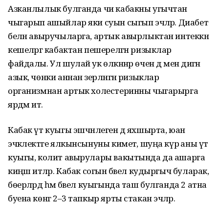
Азканлылык булганда чи кабакны угычтан
чыгарып ашыйлар яки суын сыгып эчәләр. Диабет
белән авыручыларга, артык авырлыктан интеккән
кешеләргә кабактан пешерелгән ризыклар
файдалы. Ул шулай ук өлкәннәр өчен дә менә дигән
азык, чөнки аннан әзерләнгән ризыклар
организмнан артык холестеринны чыгарырга
ярдәм итә.
Кабак үт куыгы эшчәнлеген дә яхшырта, юан
эчәклектәге ялкынсынуны киметә, шуңа күрә аны үт
куыгы, колит авырулары вакытында да ашарга
киңәш итәләр. Кабак согын бәвел кудыргыч буларак,
бөерләрдә һәм бәвел куыгында таш булганда 2 атна
буена көнгә 2–3 тапкыр ярты стакан эчәләр.