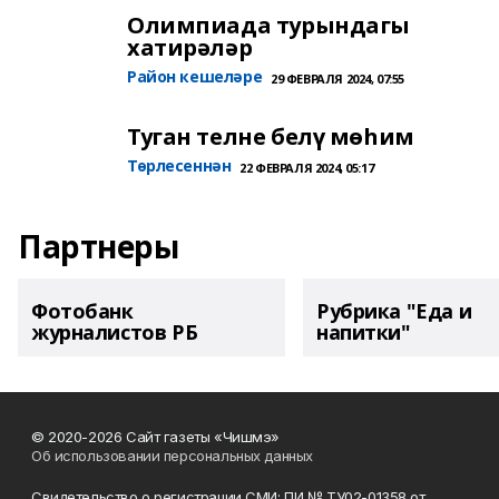
Олимпиада турындагы
хатирәләр
Район кешеләре
29 ФЕВРАЛЯ 2024, 07:55
Туган телне белү мөһим
Төрлесеннән
22 ФЕВРАЛЯ 2024, 05:17
Партнеры
Фотобанк
Рубрика "Еда и
журналистов РБ
напитки"
© 2020-2026 Сайт газеты «Чишмэ»
Об использовании персональных данных
Свидетельство о регистрации СМИ: ПИ № ТУ02-01358 от