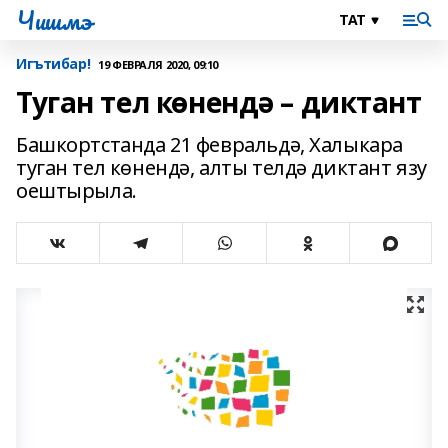
Чишмэ
Игътибар!
19 ФЕВРАЛЯ 2020, 09:10
Туган тел көнендә – диктант
Башкортстанда 21 февральдә, Халыкара
туган тел көнендә, алты телдә диктант язу
оештырыла.