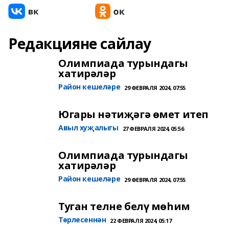
Редакцияне сайлау
Олимпиада турындагы
хатирәләр
Район кешеләре
29 ФЕВРАЛЯ 2024, 07:55
Югары нәтиҗәгә өмет итеп
Авыл хуҗалыгы
27 ФЕВРАЛЯ 2024, 05:56
Олимпиада турындагы
хатирәләр
Район кешеләре
29 ФЕВРАЛЯ 2024, 07:55
Туган телне белү мөһим
Төрлесеннән
22 ФЕВРАЛЯ 2024, 05:17