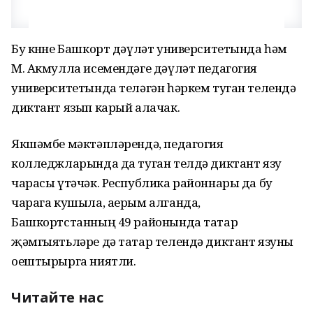
Бу көнне Башкорт дәүләт университетында һәм
М. Акмулла исемендәге дәүләт педагогия
университетында теләгән һәркем туган телендә
диктант язып карый алачак.
Якшәмбе мәктәпләрендә, педагогия
колледжларында да туган телдә диктант язу
чарасы үтәчәк. Республика районнары да бу
чарага кушыла, аерым алганда,
Башкортстанның 49 районында татар
җәмгыятьләре дә татар телендә диктант язуны
оештырырга ниятли.
Читайте нас