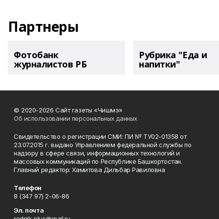
Партнеры
Фотобанк
Рубрика "Еда и
журналистов РБ
напитки"
© 2020-2026 Сайт газеты «Чишмэ»
Об использовании персональных данных
Свидетельство о регистрации СМИ: ПИ № ТУ02-01358 от
23.07.2015 г. выдано Управлением федеральной службы по
надзору в сфере связи, информационных технологий и
массовых коммуникаций по Республике Башкортостан.
Главный редактор: Хамитова Дильбар Равиловна
Телефон
8 (347 97) 2-06-86
Эл. почта
rodnik-plus@mail.ru