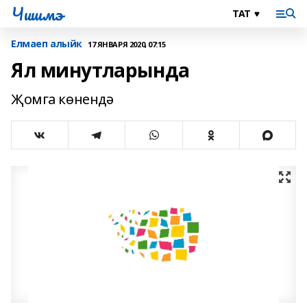
Чишмэ
Елмаеп алыйк
17 ЯНВАРЯ 2020, 07:15
Ял минутларында
Җомга көнендә