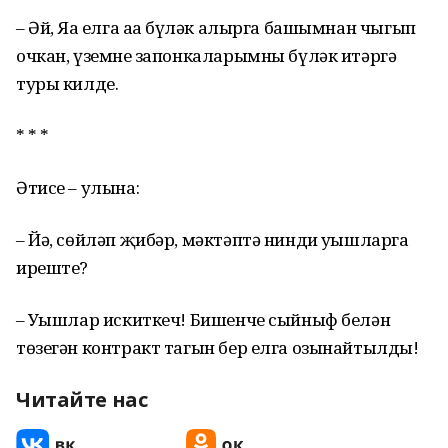
– Әй, Яңа елга аңа бүләк алырга башымнан чыгып
очкан, үземнең запонкаларымны бүләк итәргә
туры килде.
* * *
Әтисе – улына:
– Йә, сөйләп җибәр, мәктәптә нинди уңышларга
ирештең?
– Уңышлар искиткеч! Бишенче сыйныф белән
төзегән контракт тагын бер елга озынайтылды!
Читайте нас