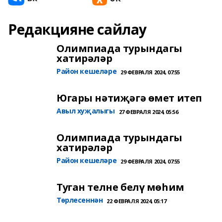
Редакцияне сайлау
Олимпиада турындагы
хатирәләр
Район кешеләре
29 ФЕВРАЛЯ 2024, 07:55
Югары нәтиҗәгә өмет итеп
Авыл хуҗалыгы
27 ФЕВРАЛЯ 2024, 05:56
Олимпиада турындагы
хатирәләр
Район кешеләре
29 ФЕВРАЛЯ 2024, 07:55
Туган телне белү мөһим
Төрлесеннән
22 ФЕВРАЛЯ 2024, 05:17