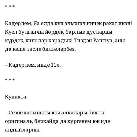
* * *
Кадерлем, Яңа елда күп эчмәгәч ничек рәхәт икән!
Күңел булганчы йөрдек, барлык дусларны
күрдек, кинолар карадык! Тиздән Раштуа, аны
да кеше төсле билгеләрбез...
– Кадерлем, инде 11е...
* * *
Кунакта:
– Сезнең хатыныгызның алкалары бик тә
оригиналь, беркайда да күргәнем юк иде
андыйларны.