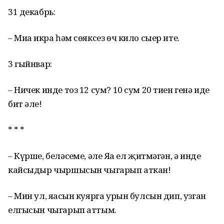
31 декабрь:
– Миңа икра һәм сөяксез өч кило сыер ите.
3 гыйнвар:
– Ничек инде тоз 12 сум? 10 сум 20 тиен генә иде
бит әле!
* * *
– Күрше, беләсеңме, әле Яңа ел җитмәгән, ә инде
кайсыдыр чыршысын чыгарып аткан!
– Мин ул, яңасын куярга урын булсын дип, узган
елгысын чыгарып аттым.