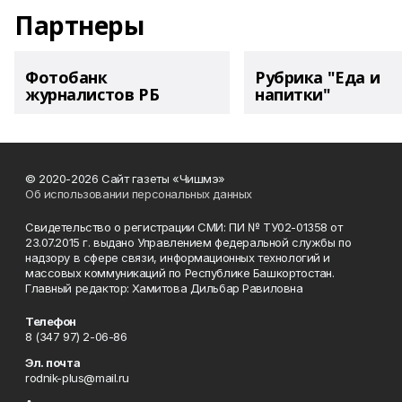
Партнеры
Фотобанк
Рубрика "Еда и
журналистов РБ
напитки"
© 2020-2026 Сайт газеты «Чишмэ»
Об использовании персональных данных
Свидетельство о регистрации СМИ: ПИ № ТУ02-01358 от
23.07.2015 г. выдано Управлением федеральной службы по
надзору в сфере связи, информационных технологий и
массовых коммуникаций по Республике Башкортостан.
Главный редактор: Хамитова Дильбар Равиловна
Телефон
8 (347 97) 2-06-86
Эл. почта
rodnik-plus@mail.ru