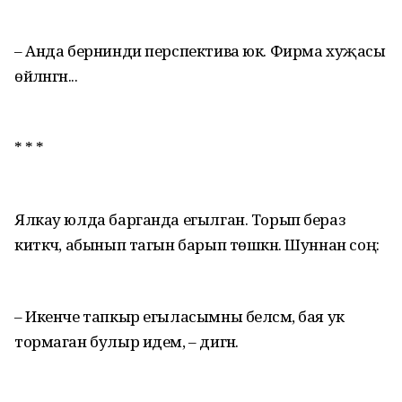
– Анда бернинди перспектива юк. Фирма хуҗасы
өйләнгән...
* * *
Ялкау юлда барганда егылган. Торып бераз
киткәч, абынып тагын барып төшкән. Шуннан соң:
– Икенче тапкыр егыласымны белсәм, бая ук
тормаган булыр идем, – дигән.