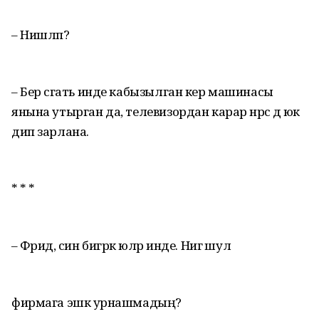
– Нишләп?
– Бер сәгать инде кабызылган кер машинасы
янына утырган да, телевизордан карар нәрсә дә юк
дип зарлана.
* * *
– Фәридә, син бигрәк юләр инде. Нигә шул
фирмага эшкә урнашмадың?