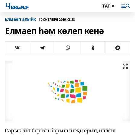
Чишмэ
Елмаеп алыйк
10 ОКТЯБРЯ 2019, 08:38
Елмаеп һәм көлеп кенә
Сарык, тәкәббер генә борынын җыерып, ишәктән