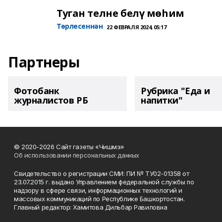
Туган телне белү мөһим
Төрлесеннән
22 ФЕВРАЛЯ 2024, 05:17
Партнеры
Фотобанк
Рубрика "Еда и
журналистов РБ
напитки"
© 2020-2026 Сайт газеты «Чишмэ»
Об использовании персональных данных
Свидетельство о регистрации СМИ: ПИ № ТУ02-01358 от
23.07.2015 г. выдано Управлением федеральной службы по
надзору в сфере связи, информационных технологий и
массовых коммуникаций по Республике Башкортостан.
Главный редактор: Хамитова Дильбар Равиловна