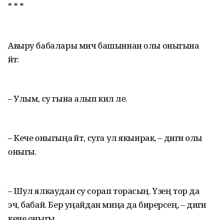
* * *
Авыру бабалары мич башыннан олы оныгына
әйтә:
– Улым, су гына алып кил әле.
– Кече оныгыңа әйт, суга ул якынрак, – дигән олы
оныгы.
– Шул ялкаудан су сорап торасың. Үзең тор да
эч, бабай. Бер уңайдан миңа да бирерсең, – дигән
кече оныгы.