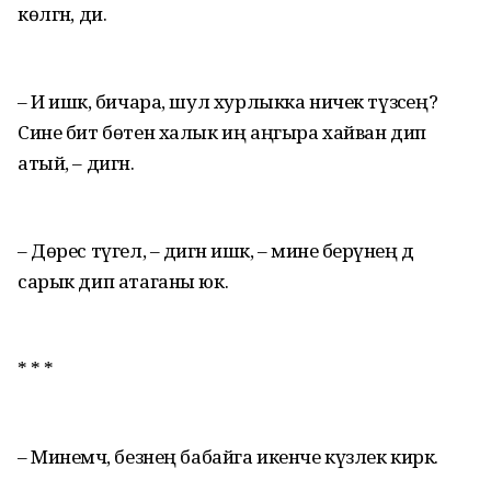
көлгән, ди.
– И ишәк, бичара, шул хурлыкка ничек түзәсең?
Сине бит бөтен халык иң аңгыра хайван дип
атый, – дигән.
– Дөрес түгел, – дигән ишәк, – мине берәүнең дә
сарык дип атаганы юк.
* * *
– Минемчә, безнең бабайга икенче күзлек кирәк.