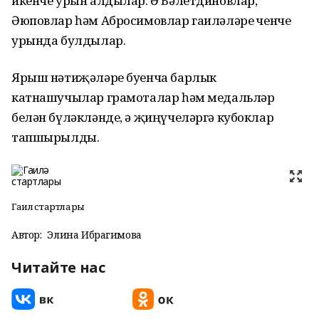
икенче урын алдылар. Ә Вәлетдиновлар,
Әюповлар һәм Абросимовлар гаиләләре өченче
урында булдылар.
Ярыш нәтиҗәләре буенча барлык
катнашучылар грамоталар һәм медальләр
белән бүләкләнде, ә җиңүчеләргә кубоклар
тапшырылды.
Гаилә стартлары
Автор:
Элина Ибрагимова
Читайте нас