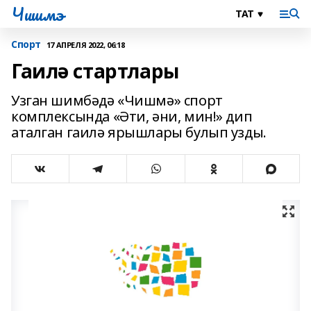
Чишмэ
Спорт
17 АПРЕЛЯ 2022, 06:18
Гаилә стартлары
Узган шимбәдә «Чишмә» спорт
комплексында «Әти, әни, мин!» дип
аталган гаилә ярышлары булып узды.