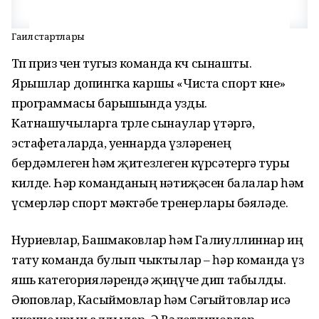
Гаилә стартлары
Төп приз өчен тугыз команда көч сынашты.
Ярышлар допингка каршы «Чиста спорт көне»
программасы барышында узды.
Катнашучыларга төрле сынаулар үтәргә,
эстафеталарда, уеннарда үзләренең
бердәмлеген һәм җитезлеген күрсәтергә туры
килде. Һәр команданың нәтиҗәсен балалар һәм
үсмерләр спорт мәктәбе тренерлары бәяләде.
Нуриевлар, Башмаковлар һәм Галиуллиннар иң
тату команда булып чыктылар – һәр команда үз
яшь категорияләрендә җиңүче дип табылды.
Әюповлар, Касыймовлар һәм Сәгыйтовлар исә