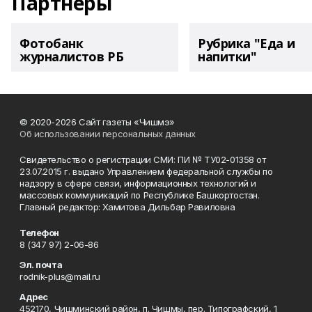
Партнеры
Фотобанк
Рубрика "Еда и
журналистов РБ
напитки"
© 2020-2026 Сайт газеты «Чишмэ»
Об использовании персональных данных
Свидетельство о регистрации СМИ: ПИ № ТУ02-01358 от
23.07.2015 г. выдано Управлением федеральной службы по
надзору в сфере связи, информационных технологий и
массовых коммуникаций по Республике Башкортостан.
Главный редактор: Хамитова Дильбар Равиловна
Телефон
8 (347 97) 2-06-86
Эл. почта
rodnik-plus@mail.ru
Адрес
452170, Чишминский район, п. Чишмы, пер. Типографский, 1