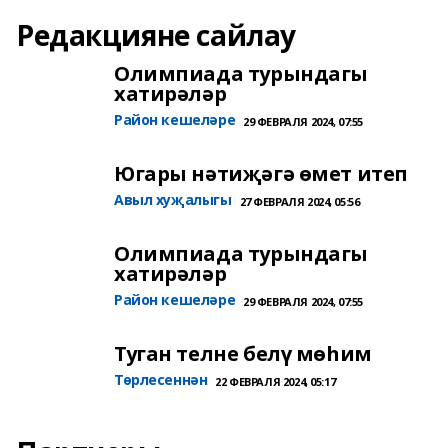
Редакцияне сайлау
Олимпиада турындагы
хатирәләр
Район кешеләре
29 ФЕВРАЛЯ 2024, 07:55
Югары нәтиҗәгә өмет итеп
Авыл хуҗалыгы
27 ФЕВРАЛЯ 2024, 05:56
Олимпиада турындагы
хатирәләр
Район кешеләре
29 ФЕВРАЛЯ 2024, 07:55
Туган телне белү мөһим
Төрлесеннән
22 ФЕВРАЛЯ 2024, 05:17