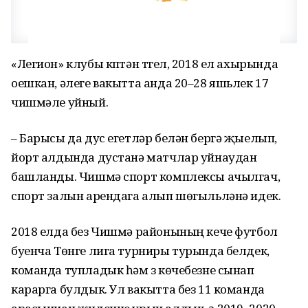
«Легион» клубы күптән түгел, 2018 ел ахырында
оешкан, әлеге вакытта анда 20–28 яшьлек 17
чишмәле уйный.
– Барысы да дус егетләр белән бергә җыелып,
йорт алдында дустанә матчлар уйнаудан
башланды. Чишмә спорт комплексы ачылгач,
спорт залын арендага алып шөгыльләнә идек.
2018 елда без Чишмә районының кече футбол
буенча Төнге лига турниры турында белдек,
команда тупладык һәм үз көчебезне сынап
карарга булдык. Ул вакытта без 11 команда