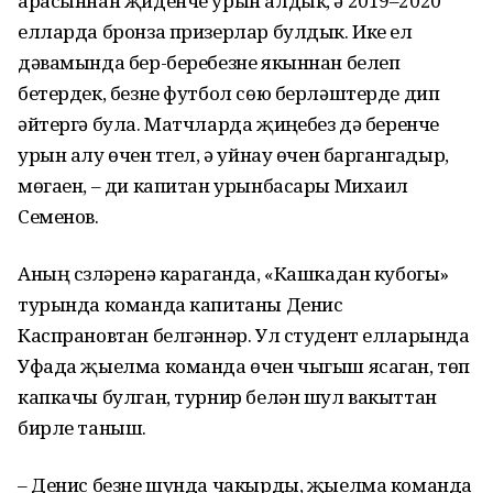
арасыннан җиденче урын алдык, ә 2019–2020
елларда бронза призерлар булдык. Ике ел
дәвамында бер-беребезне якыннан белеп
бетердек, безне футбол сөю берләштерде дип
әйтергә була. Матчларда җиңүебез дә беренче
урын алу өчен түгел, ә уйнау өчен баргангадыр,
мөгаен, – ди капитан урынбасары Михаил
Семенов.
Аның сүзләренә караганда, «Кашкадан кубогы»
турында команда капитаны Денис
Каспрановтан белгәннәр. Ул студент елларында
Уфада җыелма команда өчен чыгыш ясаган, төп
капкачы булган, турнир белән шул вакыттан
бирле таныш.
– Денис безне шунда чакырды, җыелма команда