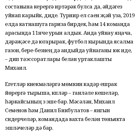
составына керергә иртәрәк булса да, әйдәгез
уйнап карыйк, диде. Турнир ел саен җәй уза, 2019
елда катнашуга гариза бирдек, һәм 14 команда
арасында 11нче урын алдык. Анда уйнау яңача,
дәрәҗәсе дә югарырак, футбол кырында ясалма
газон, бере-безнең дә андыйда уйнаганы юк иде,
– дип тәэссоратлары белән уртаклашты
Михаил.
Егетләр күнекмәләргә мөмкин кадәр ешрак
йөрергә тырыша, күпләр – гаиләле кешеләр,
һәркайсының үз эше бар. Мәсәлән, Михаил
Семенов һәм Данил Бикбулатов – янгын
сүндерүчеләр, командада вахта белән төньякта
эшләүчеләр дә бар.