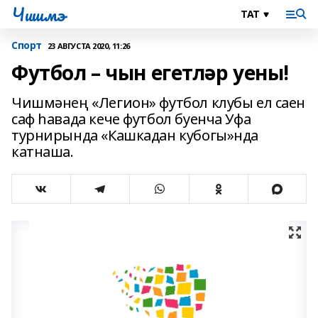
Чишмэ
Спорт
23 АВГУСТА 2020, 11:26
Футбол – чын егетләр уены!
Чишмәнең «Легион» футбол клубы ел саен
саф һавада кече футбол буенча Уфа
турнирында «Кашкадан кубогы»нда
катнаша.