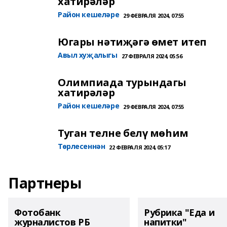
хатирәләр
Район кешеләре
29 ФЕВРАЛЯ 2024, 07:55
Югары нәтиҗәгә өмет итеп
Авыл хуҗалыгы
27 ФЕВРАЛЯ 2024, 05:56
Олимпиада турындагы
хатирәләр
Район кешеләре
29 ФЕВРАЛЯ 2024, 07:55
Туган телне белү мөһим
Төрлесеннән
22 ФЕВРАЛЯ 2024, 05:17
Партнеры
Фотобанк
Рубрика "Еда и
журналистов РБ
напитки"