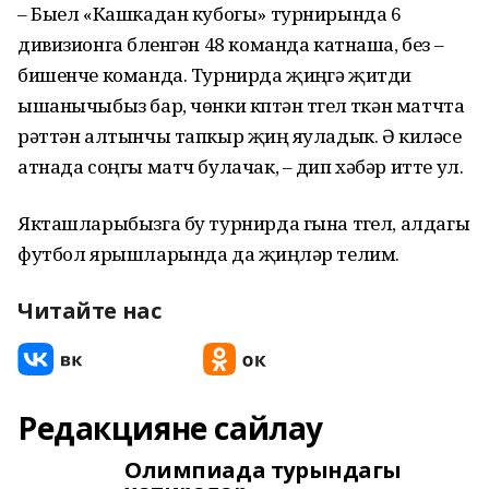
– Быел «Кашкадан кубогы» турнирында 6
дивизионга бүленгән 48 команда катнаша, без –
бишенче команда. Турнирда җиңүгә җитди
ышанычыбыз бар, чөнки күптән түгел үткән матчта
рәттән алтынчы тапкыр җиңү яуладык. Ә киләсе
атнада соңгы матч булачак, – дип хәбәр итте ул.
Якташларыбызга бу турнирда гына түгел, алдагы
футбол ярышларында да җиңүләр телим.
Читайте нас
Редакцияне сайлау
Олимпиада турындагы