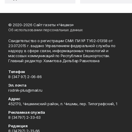
© 2020-2026 Сайт газеты «Чишмэ»
Об использовании персональных данных
Свидетельство о регистрации СМИ: ПИ № ТУ02-01358 от
23.07.2015 г. выдано Управлением федеральной службы по
надзору в сфере связи, информационных технологий и
массовых коммуникаций по Республике Башкортостан.
Главный редактор: Хамитова Дильбар Равиловна
Телефон
8 (347 97) 2-06-86
Эл. почта
rodnik-plus@mail.ru
Адрес
452170, Чишминский район, п. Чишмы, пер. Типографский, 1
Рекламная служба
8 (34797) 2-33-63
Редакция
8 (34797) 2-31-66