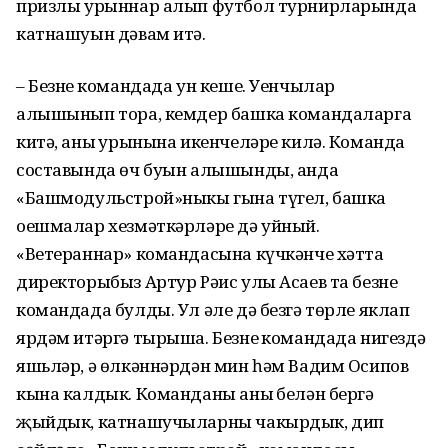
призлы урыннар алып футбол турнирларында
катнашуын дәвам итә.
– Безнең командада ун кеше. Уенчылар
алышынып тора, кемдер башка командаларга
китә, аның урынына икенчеләре килә. Команда
составында өч буын алышынды, анда
«Башмодульстрой»ныкы гына түгел, башка
оешмалар хезмәткәрләре дә уйный.
«Ветераннар» командасына күчкәнче хәтта
директорыбыз Артур Рәис улы Асаев та безнең
командада булды. Ул әле дә безгә төрле яклап
ярдәм итәргә тырыша. Безнең командада нигездә
яшьләр, ә өлкәннәрдән мин һәм Вадим Осипов
кына калдык. Команданы аның белән бергә
җыйдык, катнашучыларны чакырдык, дип