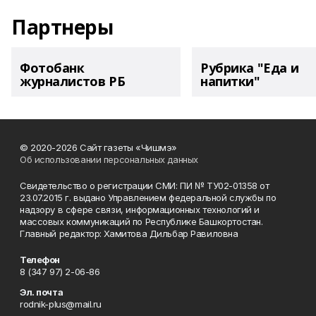
Партнеры
Фотобанк
Рубрика "Еда и
журналистов РБ
напитки"
© 2020-2026 Сайт газеты «Чишмэ»
Об использовании персональных данных
Свидетельство о регистрации СМИ: ПИ № ТУ02-01358 от
23.07.2015 г. выдано Управлением федеральной службы по
надзору в сфере связи, информационных технологий и
массовых коммуникаций по Республике Башкортостан.
Главный редактор: Хамитова Дильбар Равиловна
Телефон
8 (347 97) 2-06-86
Эл. почта
rodnik-plus@mail.ru