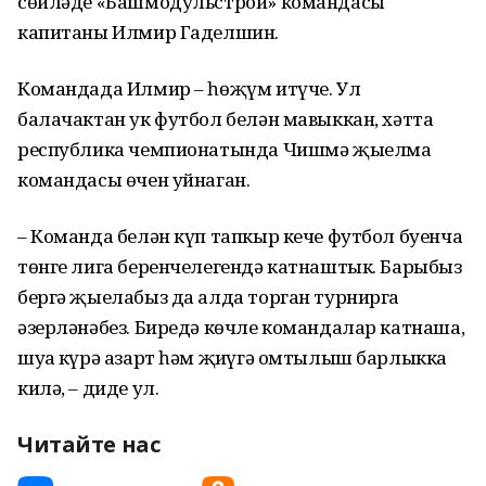
сөйләде «Башмодульстрой» командасы
капитаны Илмир Гаделшин.
Командада Илмир – һөҗүм итүче. Ул
балачактан ук футбол белән мавыккан, хәтта
республика чемпионатында Чишмә җыелма
командасы өчен уйнаган.
– Команда белән күп тапкыр кече футбол буенча
төнге лига беренчелегендә катнаштык. Барыбыз
бергә җыелабыз да алда торган турнирга
әзерләнәбез. Биредә көчле командалар катнаша,
шуңа күрә азарт һәм җиңүгә омтылыш барлыкка
килә, – диде ул.
Читайте нас