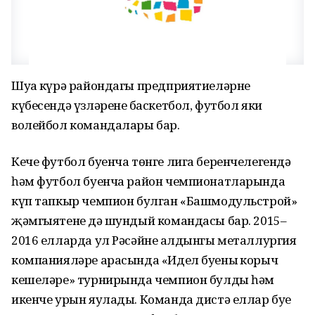
Шуңа күрә райондагы предприятиеләрнең
күбесендә үзләренең баскетбол, футбол яки
волейбол командалары бар.
Кече футбол буенча төнге лига беренчелегендә
һәм футбол буенча район чемпионатларында
күп тапкыр чемпион булган «Башмодульстрой»
җәмгыятенең дә шундый командасы бар. 2015–
2016 елларда ул Рәсәйнең алдынгы металлургия
компанияләре арасында «Идел буеның корыч
кешеләре» турнирында чемпион булды һәм
икенче урын яулады. Команда дистә еллар буе