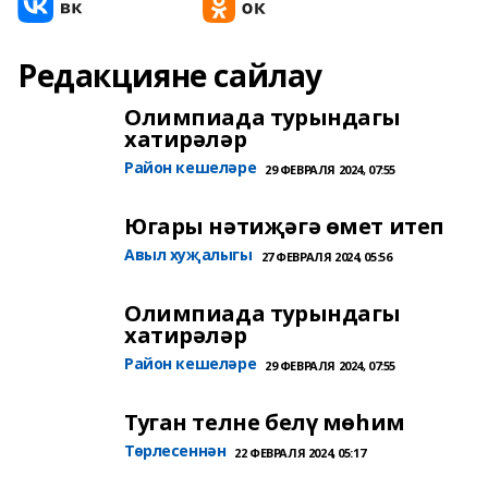
Редакцияне сайлау
Олимпиада турындагы
хатирәләр
Район кешеләре
29 ФЕВРАЛЯ 2024, 07:55
Югары нәтиҗәгә өмет итеп
Авыл хуҗалыгы
27 ФЕВРАЛЯ 2024, 05:56
Олимпиада турындагы
хатирәләр
Район кешеләре
29 ФЕВРАЛЯ 2024, 07:55
Туган телне белү мөһим
Төрлесеннән
22 ФЕВРАЛЯ 2024, 05:17