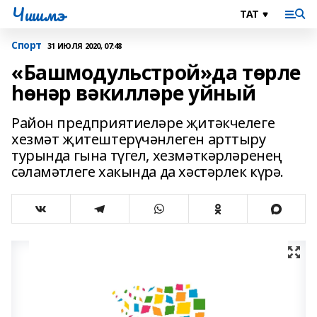
Чишмэ
Спорт
31 ИЮЛЯ 2020, 07:48
«Башмодульстрой»да төрле
һөнәр вәкилләре уйный
Район предприятиеләре җитәкчелеге
хезмәт җитештерүчәнлеген арттыру
турында гына түгел, хезмәткәрләренең
сәламәтлеге хакында да хәстәрлек күрә.