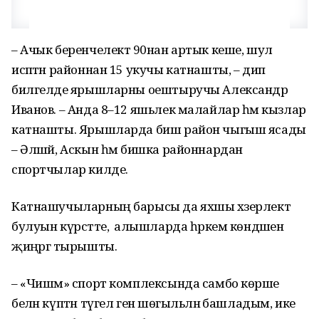
– Ачык беренчелектә 90нан артык кеше, шул
исәптән районнан 15 укучы катнашты, – дип
билгеләде ярышларны оештыручы Александр
Иванов. – Анда 8–12 яшьлек малайлар һәм кызлар
катнашты. Ярышларда биш район чыгыш ясады
– Әлшәй, Аскын һәм бишка районнардан
спортчылар килде.
Катнашучыларның барысы да яхшы хәзерлектә
булуын күрсәтте, ә алышларда һәркем көндәшен
җиңәргә тырышты.
– «Чишмә» спорт комплексында самбо көрәше
белән күптән түгел генә шөгыльләнә башладым, ике