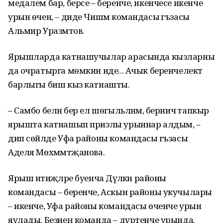
медалем бар, берсе – беренче, икенчесе икенче
урын өчен, – диде Чишмә командасы әгъзасы
Альмир Уразмәтов.
Ярышларда катнашучылар арасында кызларны
да очратырга мөмкин иде... Ачык беренчелектә
барлыгы биш кыз катнашты.
– Самбо белән бер ел шөгыльләнәм, берничә тапкыр
ярышта катнашып призлы урыннар алдым, –
дип сөйләде Уфа районы командасы әгъзасы
Аделя Мөхәммәтҗанова.
Ярыш нәтиҗәләре буенча Дәүләкән районы
командасы – беренче, Аскын районы укучылары
– икенче, Уфа районы командасы өченче урын
яулады. Безнең команда – дүртенче урында.