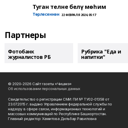
Туган телне белү мөһим
Төрлесеннән
22 ФЕВРАЛЯ 2024, 05:17
Партнеры
Фотобанк
Рубрика "Еда и
журналистов РБ
напитки"
© 2020-2026 Сайт газеты «Чишмэ»
Об использовании персональных данных
Свидетельство о регистрации СМИ: ПИ № ТУ02-01358 от
23.07.2015 г. выдано Управлением федеральной службы по
надзору в сфере связи, информационных технологий и
массовых коммуникаций по Республике Башкортостан.
Главный редактор: Хамитова Дильбар Равиловна