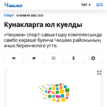
Чишмэ
Спорт
14 ЯНВАРЯ 2020, 12:53
Кунакларга юл куелды
«Чишмә» спорт-савыктыру комплексында
самбо көрәше буенча Чишмә районының
ачык беренчелеге үтте.