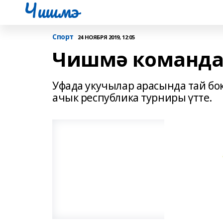
Чишмэ
Спорт
24 НОЯБРЯ 2019, 12:05
Чишмә команда
Уфада укучылар арасында тай бок
ачык республика турниры үтте.