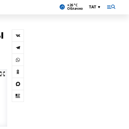
+26 °С
Облачно
ы