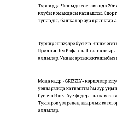
Турнирда Чишмәдән составында 20гә 
клубы командасы катнашты. Спорт б
туплады, ә башкалар зур ярышлар а
Турнир нәтиҗәләре буенча Чишмә еге
Яруллин һәм Рафаэль Ялилов авырлы
алдылар. Уннан артык якташыбыз 
Моңа кадәр «GRIZZLY» көрәшчеләр клубы
уеннарында катнашты һәм зур уңыш
буенча Идел буе федераль округ эта
Туктаров үзләренең авырлык катего
алдылар.