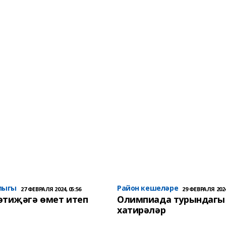
лыгы
Район кешеләре
27 ФЕВРАЛЯ 2024, 05:56
29 ФЕВРАЛЯ 2024
әтиҗәгә өмет итеп
Олимпиада турындагы
хатирәләр