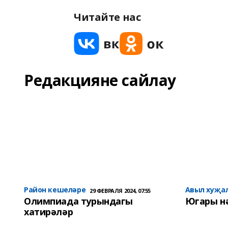
Читайте нас
Редакцияне сайлау
Район кешеләре
Авыл хуҗа
29 ФЕВРАЛЯ 2024, 07:55
Олимпиада турындагы
Югары н
хатирәләр