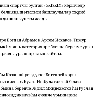
якын спортчы булган «GRIZZLY» көрәшчеләр
елән яңа шөгыльләнә башлаучылар тәҗрибә
лдыннан күнекмә ясады.
тләре Богдан Абрамов, Артем Исхаков, Тимур
к һәм яшь категорияләре буенча беренче урын
призлы урыннар алып кайтты.
 Казан шәһәрендә үткән Бөтенрәсәй көрәш
ка иреште: Булат Ишбулатов тай боксы
бында беренче, Җәлил Миңнеәхмәтов һәм Руслан
риясендә икенче һәм өченче урыннарны