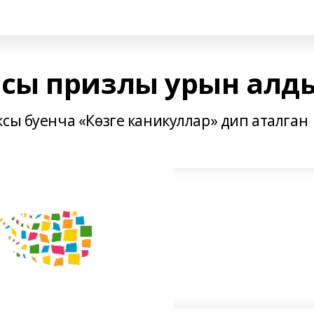
сы призлы урын алд
сы буенча «Көзге каникуллар» дип аталган