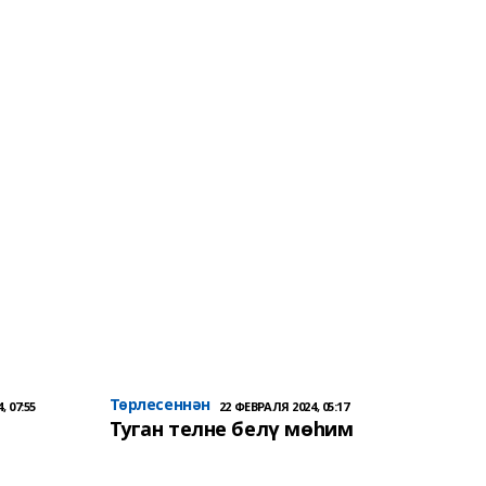
Төрлесеннән
, 07:55
22 ФЕВРАЛЯ 2024, 05:17
Туган телне белү мөһим