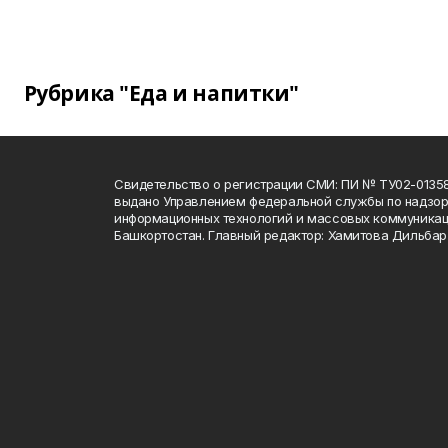
Рубрика "Еда и напитки"
Свидетельство о регистрации СМИ: ПИ № ТУ02-01358 о
выдано Управлением федеральной службы по надзору
информационных технологий и массовых коммуникац
Башкортостан. Главный редактор: Хамитова Дильба