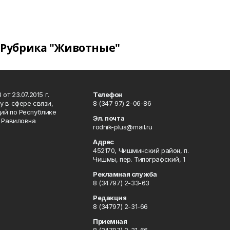
Рубрика "Животные"
т 23.07.2015 г.
Телефон
 в сфере связи,
8 (347 97) 2-06-86
ий по Республике
Эл. почта
р Равиловна
rodnik-plus@mail.ru
Адрес
452170, Чишминский район, п.
Чишмы, пер. Типографский, 1
Рекламная служба
8 (34797) 2-33-63
Редакция
8 (34797) 2-31-66
Приемная