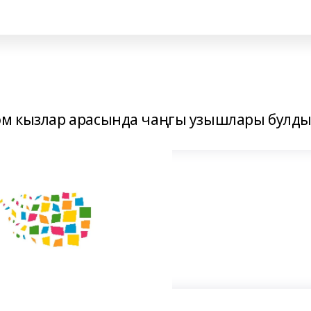
әм кызлар арасында чаңгы узышлары булды