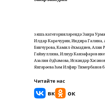
Үз яшь категорияләрендә Заира Урм
Илдар Карачурин, Индира Галина, 
Бикчурова, Камил Әхмәдиев, Алия 
Гайнуллина, Илнур Канзафаров ике
Азалия Әдһәмова, Искәндәр Хәсәнов,
Янгәрәева һәм Илфир Тимербанов б
Читайте нас