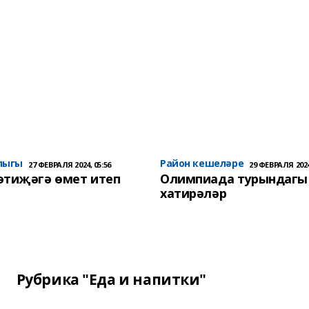
лыгы
Район кешеләре
27 ФЕВРАЛЯ 2024, 05:56
29 ФЕВРАЛЯ 2024
әтиҗәгә өмет итеп
Олимпиада турындагы
хатирәләр
Рубрика "Еда и напитки"