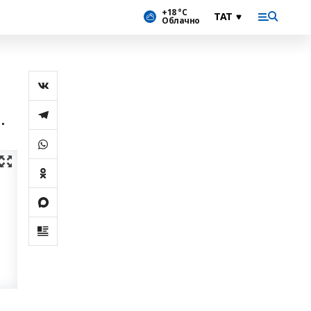
+18 °С
Облачно
.