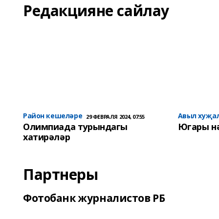
Редакцияне сайлау
Район кешеләре
Авыл хуҗа
29 ФЕВРАЛЯ 2024, 07:55
Олимпиада турындагы
Югары н
хатирәләр
Партнеры
Фотобанк журналистов РБ