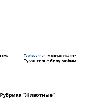
Төрлесеннән
, 07:55
22 ФЕВРАЛЯ 2024, 05:17
Туган телне белү мөһим
Рубрика "Животные"