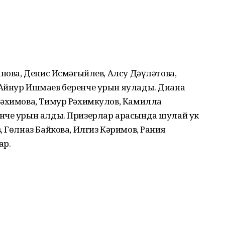
анова, Денис Исмәгыйлев, Алсу Дәүләтова,
Айнур Ишмаев беренче урын яулады. Диана
Рәхимова, Тимур Рәхимкулов, Камилла
нче урын алды. Призерлар арасында шулай ук
 Гөлназ Байкова, Илгиз Кәримов, Рания
ар.