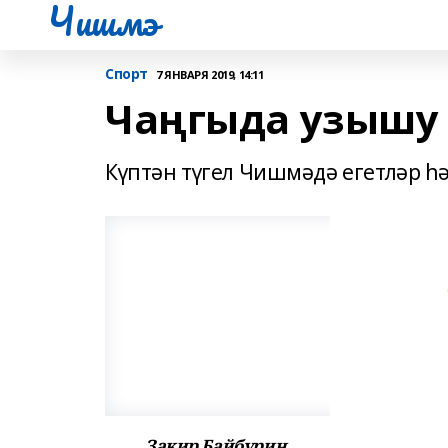
Чишмэ
Спорт
7 ЯНВАРЯ 2019, 14:11
Чаңгыда узышу
Күптән түгел Чишмәдә егетләр һ
Закир Байбурин