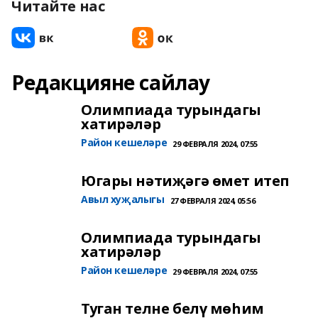
Читайте нас
Редакцияне сайлау
Олимпиада турындагы
хатирәләр
Район кешеләре
29 ФЕВРАЛЯ 2024, 07:55
Югары нәтиҗәгә өмет итеп
Авыл хуҗалыгы
27 ФЕВРАЛЯ 2024, 05:56
Олимпиада турындагы
хатирәләр
Район кешеләре
29 ФЕВРАЛЯ 2024, 07:55
Туган телне белү мөһим