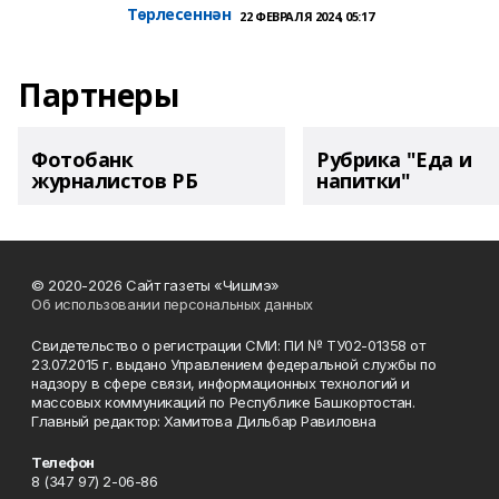
Төрлесеннән
22 ФЕВРАЛЯ 2024, 05:17
Партнеры
Фотобанк
Рубрика "Еда и
журналистов РБ
напитки"
© 2020-2026 Сайт газеты «Чишмэ»
Об использовании персональных данных
Свидетельство о регистрации СМИ: ПИ № ТУ02-01358 от
23.07.2015 г. выдано Управлением федеральной службы по
надзору в сфере связи, информационных технологий и
массовых коммуникаций по Республике Башкортостан.
Главный редактор: Хамитова Дильбар Равиловна
Телефон
8 (347 97) 2-06-86