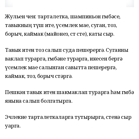
Жульен өчен: тарталетка, шампиньон гөмбәсе,
тавыкның түш ите, үсемлек мае, суган, тоз,
борыч, каймак (майонез, сөт өсте), каты сыр.
Тавык итен тоз салып суда пешерергә. Суганны
ваклап турарга, гөмбәне турарга, икесен бергә
үсемлек мае салынган савытта пешерергә,
каймак, тоз, борыч өстәргә.
Пешкән тавык итен шакмаклап турарга һәм гөмбә
янына салып болгатырга.
Эчлекне тарталеткаларга тутырырга, өстенә сыр
уарга.