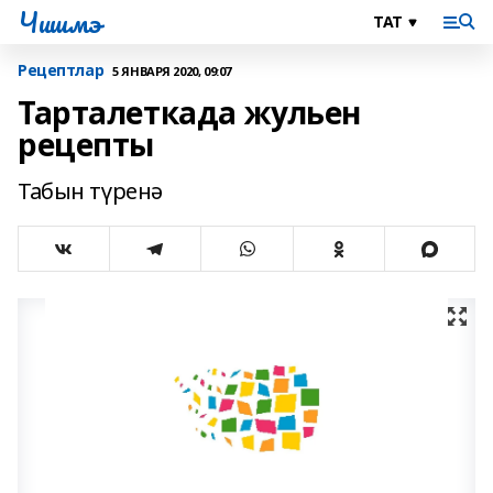
Чишмэ
Рецептлар
5 ЯНВАРЯ 2020, 09:07
Тарталеткада жульен
рецепты
Табын түренә