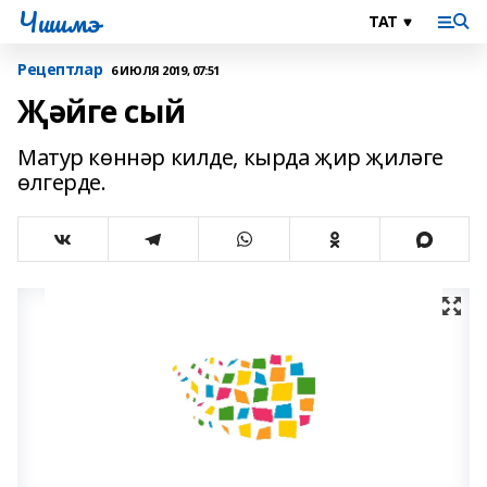
Чишмэ
Рецептлар
6 ИЮЛЯ 2019, 07:51
Җәйге сый
Матур көннәр килде, кырда җир җиләге
өлгерде.