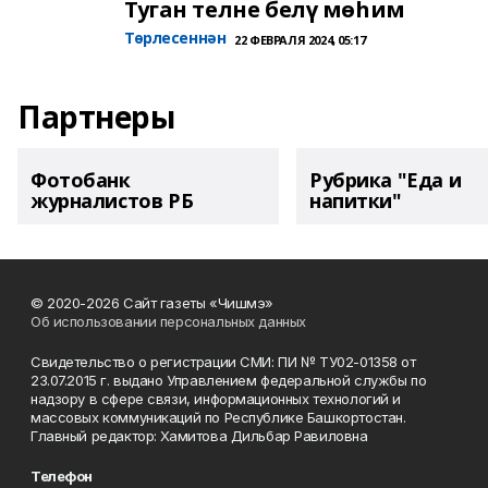
Туган телне белү мөһим
Төрлесеннән
22 ФЕВРАЛЯ 2024, 05:17
Партнеры
Фотобанк
Рубрика "Еда и
журналистов РБ
напитки"
© 2020-2026 Сайт газеты «Чишмэ»
Об использовании персональных данных
Свидетельство о регистрации СМИ: ПИ № ТУ02-01358 от
23.07.2015 г. выдано Управлением федеральной службы по
надзору в сфере связи, информационных технологий и
массовых коммуникаций по Республике Башкортостан.
Главный редактор: Хамитова Дильбар Равиловна
Телефон