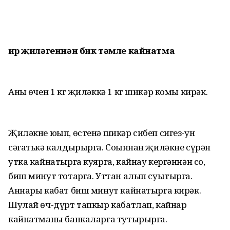
Җир җиләгеннән бик тәмле кайнатма
Аның өчен 1 кг җиләккә 1 кг шикәр комы кирәк.
Җиләкне юып, өстенә шикәр сибеп сигез-ун
сәгатькә калдырырга. Соңыннан җиләкне сүрән
утка кайнатырга куярга, кайнау кергәннән соң,
биш минут тотарга. Уттан алып суытырга.
Аннары кабат биш минут кайнатырга кирәк.
Шулай өч-дүрт тапкыр кабатлап, кайнар
кайнатманы банкаларга тутырырга.