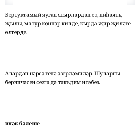
Бертуктамый яуган яңгырлардан соң, ниһаять,
җылы, матур көннәр килде, кырда җир җиләге
өлгерде.
Алардан нәрсә генә әзерләмиләр. Шуларның
берничәсен сезгә дә тәкъдим итәбез.
Җиләк бәлеше