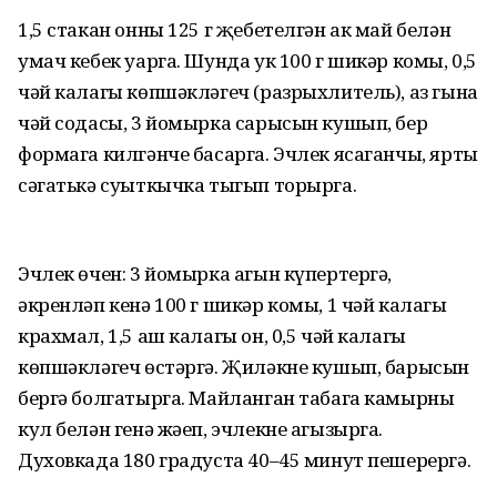
1,5 стакан онны 125 г җебетелгән ак май белән
умач кебек уарга. Шунда ук 100 г шикәр комы, 0,5
чәй калагы көпшәкләгеч (разрыхлитель), аз гына
чәй содасы, 3 йомырка сарысын кушып, бер
формага килгәнче басарга. Эчлек ясаганчы, ярты
сәгатькә суыткычка тыгып торырга.
Эчлек өчен: 3 йомырка агын күпертергә,
әкренләп кенә 100 г шикәр комы, 1 чәй калагы
крахмал, 1,5 аш калагы он, 0,5 чәй калагы
көпшәкләгеч өстәргә. Җиләкне кушып, барысын
бергә болгатырга. Майланган табага камырны
кул белән генә жәеп, эчлекне агызырга.
Духовкада 180 градуста 40–45 минут пешерергә.