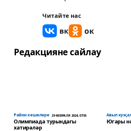
Читайте нас
Редакцияне сайлау
Район кешеләре
Авыл хуҗа
29 ФЕВРАЛЯ 2024, 07:55
Олимпиада турындагы
Югары н
хатирәләр