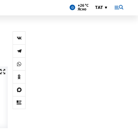
+26 °С
Ясно