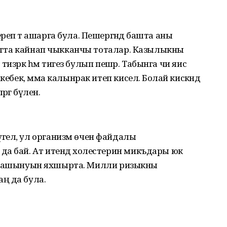
еп тә ашарга була. Пешергәндә башта аны
н утта кайнап чыкканчы тоталар. Казылыкны
л тизрәк һәм тигез булып пешәр. Табынга чи яисә
ебек, әмма калынрак итеп киселә. Болай кискәндә
гә бүленә.
гел, ул организм өчен файдалы
да бай. Ат итендә холестерин микъдары юк
р алмашынуын яхшырта. Милли ризыкны
ң да була.