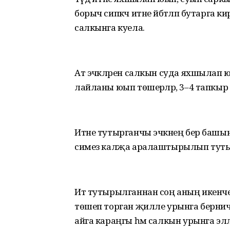
борыч сипкәч итне әйбәтләп бутарга кир
салкынга куела.
Ат эчәкләрен салкын суда яхшылап юга
лайланы юып төшерәләр, 3–4 тапкыр ю
Итне тутырганчы эчәкнең бер башын җеп
симез калҗа аралаштырылып тут
Ит тутырылганнан соң аның икенче 
төшеп торган җилле урынга берничә
айга караңгы һәм салкын урынга эләлә