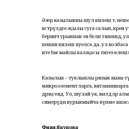
Әзер казылыкны шул килеш тә, пешер
кәстрүлдәге җылы суга салып, әкре
берничә урыннан энә белән тишкәндә, у
пешкән килеш куелса да, ул колбаса к
ите һәм майлы калҗасы тигез өлешләр
Казылык – туклыклы ризык кына тү
микроэлементларга, витаминнарга 
дәрәҗәсендә. Ул, шулай ук, матдәлә
симерүдән курыкмыйча күпме ашаса
Фәния Якупова