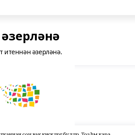
 әзерләнә
т итеннән әзерләнә.
ннан соң вак кисәкләргә бүләләр. Тоз һәм кара