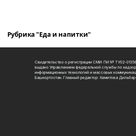
Рубрика "Еда и напитки"
Свидетельство о регистрации СМИ: ПИ № ТУ02-01358 о
выдано Управлением федеральной службы по надзору
информационных технологий и массовых коммуникац
Башкортостан. Главный редактор: Хамитова Дильба