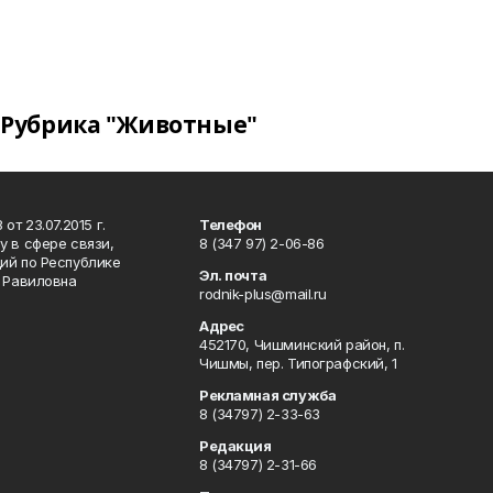
Рубрика "Животные"
т 23.07.2015 г.
Телефон
 в сфере связи,
8 (347 97) 2-06-86
ий по Республике
Эл. почта
р Равиловна
rodnik-plus@mail.ru
Адрес
452170, Чишминский район, п.
Чишмы, пер. Типографский, 1
Рекламная служба
8 (34797) 2-33-63
Редакция
8 (34797) 2-31-66