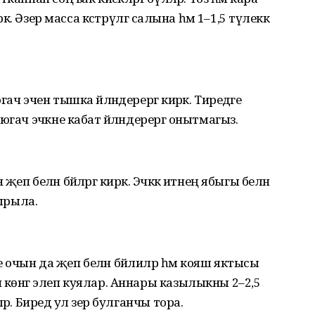
әк. Әзер масса кәстрүлгә салына һәм 1–1,5 тәүлеккә
ч эчен тышка әйләндерергә кирәк. Тиредәге
гач эчәкне кабат әйләндерергә онытмагыз.
 белән бәйләргә кирәк. Эчәккә итнең ябыгы белән
ырыла.
очын да җеп белән бәйлиләр һәм кояш яктысы
 көнгә элеп куялар. Аннары казылыкны 2–2,5
р. Биредә ул әзер булганчы тора.