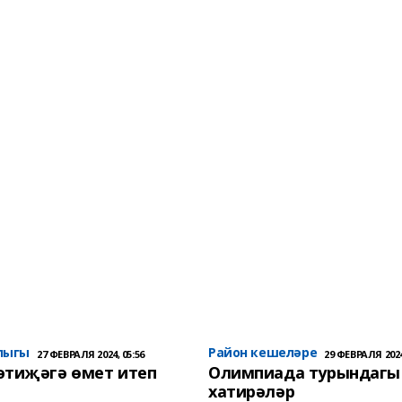
лыгы
Район кешеләре
27 ФЕВРАЛЯ 2024, 05:56
29 ФЕВРАЛЯ 2024
әтиҗәгә өмет итеп
Олимпиада турындагы
хатирәләр