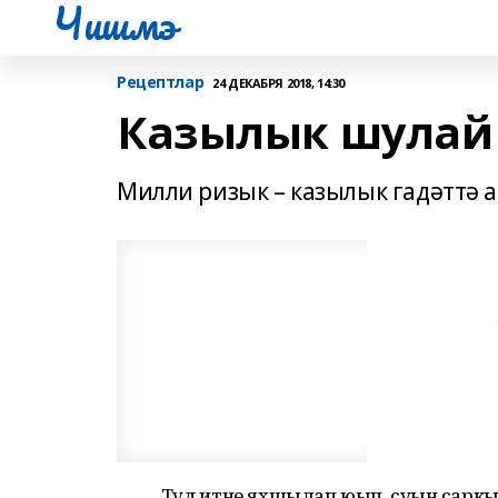
Чишмэ
Рецептлар
24 ДЕКАБРЯ 2018, 14:30
Казылык шулай
Милли ризык – казылык гадәттә а
Тәүдә итне яхшылап юып, суын саркытка