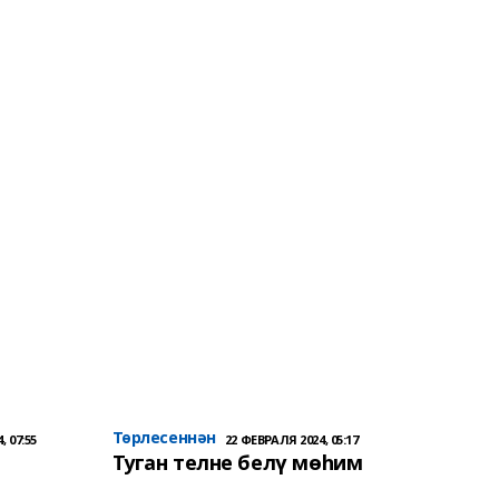
Төрлесеннән
, 07:55
22 ФЕВРАЛЯ 2024, 05:17
Туган телне белү мөһим