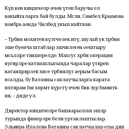
Күп кенә киңәшчеләр өчен үтеп баручы ел
вакыйгаларга бай булды. Мәсәлән, Сөмбелә Крымова
ноябрь аенда Чиләбедә укып кайткан.
–
Тәрбия мохитенә күзәтчелек итү, шулай ук тәрбия
эше буенча штаблар эшчәнлеген оештыру
мәсьәләләре тикшерелде. Махсус хәрби операция
яугирләре катнашлыгында чаралар үткәреп
ватанпәрвәрлек хисе тәрбияләүгә аерым басым
ясалды, бу Ватанны саклаучыларга карата
ихтирам һәм хөрмәт күрсәтү өчен бик зур әһәмияткә
ия, – диде ул.
Директор киңәшчеләре башкарылган эшләр
турында фикерләре белән уртаклаштылар.
Эльвира Илалова Ватанны саклаучылар елы дип