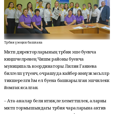
Тәрбия үзеңнән башлана
Мәктәп директорларының тәрбия эше буенча
киңәшчеләренең Чишмә районы буенча
муниципаль координаторы Лилия Ганиева
билгеләп үтүенчә, очрашуда кайбер көнүзәк мәсьәләләр
тикшерелгән һәм ел буена башкарылган эшчәнлеккә
йомгак ясалган.
–
Ата-аналар белән нәтиҗәле хезмәттәшлек, аларны
мәктәп тормышындагы тәрбия чараларына актив