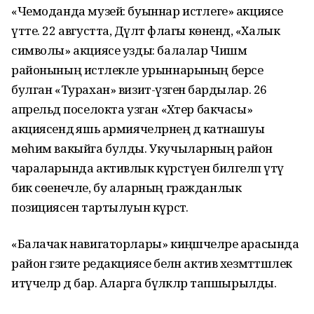
«Чемоданда музей: буыннар истәлеге» акциясе
үтте. 22 августта, Дәүләт флагы көнендә, «Халык
символы» акциясе узды: балалар Чишмә
районының истәлекле урыннарының берсе
булган «Турахан» визит-үзәгенә бардылар. 26
апрельдә поселокта узган «Хәтер бакчасы»
акциясендә яшь армиячеләрнең дә катнашуы
мөһим вакыйга булды. Укучыларның район
чараларында активлык күрсәтүен билгеләп үтү
бик сөенечле, бу аларның гражданлык
позициясенә тартылуын күрсәтә.
«Балачак навигаторлары» киңәшчеләре арасында
район гәзите редакциясе белән актив хезмәттәшлек
итүчеләр дә бар. Аларга бүләкләр тапшырылды.