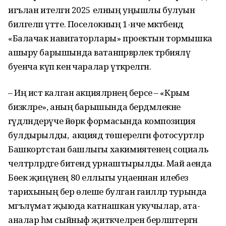
игълан ителгән 2025 елның уңышлы булуын
билгеләп үтте. Поселокның 1-нче мәктәбендә
«Балачак навигаторлары» проектын тормышка
ашыру барышында ватанпәрвәрлек тәрбияләү
буенча күп кенә чаралар үткәрелгән.
–
Иң истә калган акцияләрнең берсе – «Крым
бизәкләре», аның барышында бердәмлекне
гәүдәләндерүче йөрәк формасында композиция
булдырылды, ә акциядә төшерелгән фотосурәтләр
Башкортстан башлыгы хакимиятенең социаль
челтәрләрдәге битендә урнаштырылды. Май аенда
Бөек җиңүнең 80 еллыгы уңаеннан илебез
тарихының бер өлеше булган гаиләләр турында
мәгълүмат җыюда катнашкан укучылар, ата-
аналар һәм сыйныф җитәкчеләрен берләштергән