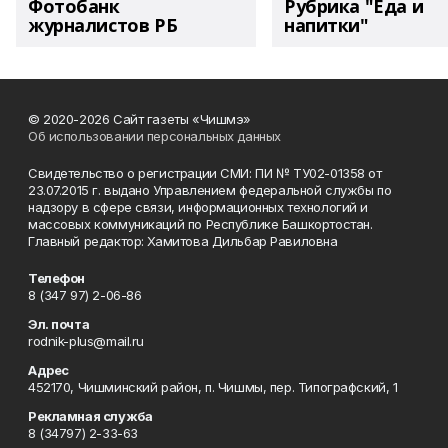
Фотобанк
Рубрика "Еда и
журналистов РБ
напитки"
© 2020-2026 Сайт газеты «Чишмэ»
Об использовании персональных данных
Свидетельство о регистрации СМИ: ПИ № ТУ02-01358 от
23.07.2015 г. выдано Управлением федеральной службы по
надзору в сфере связи, информационных технологий и
массовых коммуникаций по Республике Башкортостан.
Главный редактор: Хамитова Дильбар Равиловна
Телефон
8 (347 97) 2-06-86
Эл. почта
rodnik-plus@mail.ru
Адрес
452170, Чишминский район, п. Чишмы, пер. Типографский, 1
Рекламная служба
8 (34797) 2-33-63