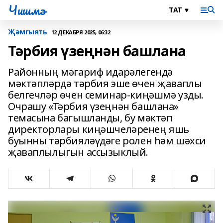
Чишмэ
Җәмгыять
12 ДЕКАБРЯ 2025, 06:32
Тәрбия үзеңнән башлана
Районның мәгариф идарәлегендә
мәктәпләрдә тәрбия эше өчен җаваплы
белгечләр өчен семинар-киңәшмә узды.
Очрашу «Тәрбия үзеңнән башлана»
темасына багышланды, бу мәктәп
директорлары киңәшчеләренең яшь
буынны тәрбияләүдәге ролен һәм шәхси
җаваплылыгын ассызыклый.