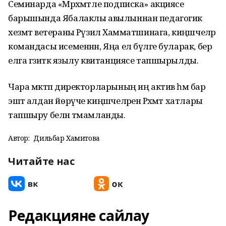
Семинарда «Мәрхәмәтле подписка» акциясе
барышында Ябалаклы авылыннан педагогик
хезмәт ветераны Рәүзилә Хамматшинага, киңәшчеләр
командасы исеменнән, Яңа ел бүләге буларак, бер
елга гәзиткә язылу квитанциясе тапшырылды.
Чара мәктәп директорларының иң актив һәм бар
эштә алдан йөрүче киңәшчеләренә Рәхмәт хатлары
тапшыру белән тәмамланды.
Автор:
Дильбар Хамитова
Читайте нас
Редакцияне сайлау