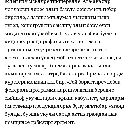
җәлеп итү мәсьәләләре тикшерелде. Ата-аналар
чатларын дөрес алып баруга аерым игътибар
бирелде, аларны мәгълүмат чыганагы гына
түгел, ә конструктив сөйләшү алып бару өчен
мәйданчык итү мөһим. Шулай ук тәрбия буенча
киңәшчеләрнең профилактика системасы
органнары һәм учреждениеләре белән тыгыз
хезмәттәшлек итүенең мөһимлеге ассызыкланды,
бу килеп туган проблемаларны вакытында
ачыкларга һәм хәл итәргә, балаларга һәрьяклап ярдәм
күрсәтергә мөмкинлек бирә. «Рәсәй бөркетләре» кебек
федераль программалар, шул исәптән беренче
сыйныф укучылары сафына кабул итү чаралары
һәм сувенир продукцияләрне бүлү игътибар үзәгендә
булды, бу яшь укучыларда актив гражданлык
позициясе тәрбияләргә ярдәм итә.