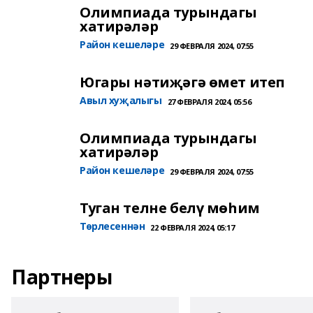
Олимпиада турындагы
хатирәләр
Район кешеләре
29 ФЕВРАЛЯ 2024, 07:55
Югары нәтиҗәгә өмет итеп
Авыл хуҗалыгы
27 ФЕВРАЛЯ 2024, 05:56
Олимпиада турындагы
хатирәләр
Район кешеләре
29 ФЕВРАЛЯ 2024, 07:55
Туган телне белү мөһим
Төрлесеннән
22 ФЕВРАЛЯ 2024, 05:17
Партнеры