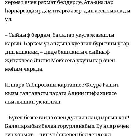
хөрмәт өчен рәхмәт белдерде. Ата-аналар
һәрнәрсәдә ярдәм итәргә әзер, дип ассызыклады
ул.
– Сыйныф бердәм, балалар укуга җаваплы
карый. Һәркем үз алдына куелган бурычны үтәр,
дип ышанам, – диде башлангыч сыйныф
җитәкчесе Лилия Моисеева укучылар өчен
мөһим чарада.
Илнара Сабированың картәнисе Флүрә Рәшит
кызы тантаналы чарага Алкин шифаханәсе
авылыннан ук килгән.
– Бүген безнең гаилә өчен дулкынландыргыч көн!
Балаларыбыз белән горурланабыз. Бу алар өчен
зур хөрмәт, – дип үз фикерен белдерде ул