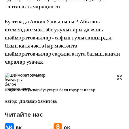
тантаналы чарадан соң.
Бу атнада Алкин-2 авылының Р. Абзалов
исемендәге мәктәбе укучылары да «яшь
шәйморатовчылар» сафын тулыландырды.
Якын киләчәктә һәр мәктәптә
шәйморатовчылар сафына алуга багышланган
чаралар узачак.
Шәйморатовчылар булулары белән горурланалар
Автор:
Дильбар Хамитова
Читайте нас