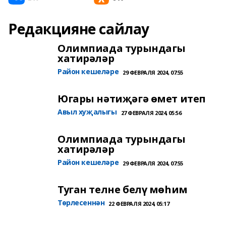
Редакцияне сайлау
Олимпиада турындагы
хатирәләр
Район кешеләре
29 ФЕВРАЛЯ 2024, 07:55
Югары нәтиҗәгә өмет итеп
Авыл хуҗалыгы
27 ФЕВРАЛЯ 2024, 05:56
Олимпиада турындагы
хатирәләр
Район кешеләре
29 ФЕВРАЛЯ 2024, 07:55
Туган телне белү мөһим
Төрлесеннән
22 ФЕВРАЛЯ 2024, 05:17