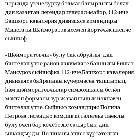
чорында үзенең курку белмәс батырлыгы белән
дан казанган легендар генерал-майор, 112-нче
Башкорт кавалерия дивизиясе командиры
Миңнегали Шәйморатов исемен йөртәчәк икенче
сыйныф.
«Шәйморатовчы» булу бик абруйлы, дип
билгеләп үтте район хакимияте башлыгы Ришат
Мансуров сыйныфка 112-нче Башкорт кавалерия
дивизиясе байрагының күчермәсен тапшырып,
һәм шәйморатовчылар символикасы белән
мәктәп формасы зур җаваплылык йөкләвен
билгеләп үтте. Сыйныф командиры Полина
Петрова легендар комдив истәлегенә лаеклы
булу өчен бар көчебезне салырбыз, дип
ышандырды. Полинаның әнисе күрсәтелгән