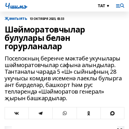
Чишмэ
Җәмгыять
13 ОКТЯБРЯ 2023, 05:33
Шәйморатовчылар
булулары белән
горурланалар
Поселокның беренче мәктәбе укучылары
шәйморатовчылар сафына алындылар.
Тантаналы чарада 5 «Ш» сыйныфның 28
укучысы комдив исеменә лаеклы булырга
ант бирделәр, башкорт һәм рус
телләрендә «Шәйморатов генерал»
җырын башкардылар.