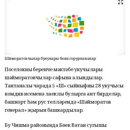
Шәйморатовчылар булулары белән горурланалар
Поселокның беренче мәктәбе укучылары
шәйморатовчылар сафына алындылар.
Тантаналы чарада 5 «Ш» сыйныфның 28 укучысы
комдив исеменә лаеклы булырга ант бирделәр,
башкорт һәм рус телләрендә «Шәйморатов
генерал» җырын башкардылар.
Бу Чишмә районында Бөек Ватан сугышы