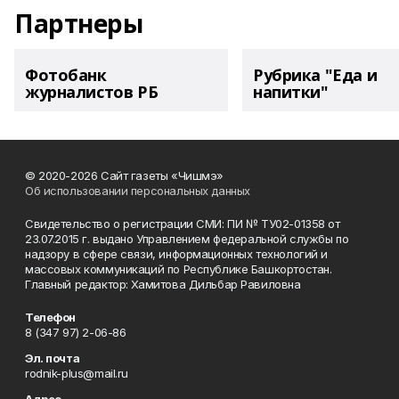
Партнеры
Фотобанк
Рубрика "Еда и
журналистов РБ
напитки"
© 2020-2026 Сайт газеты «Чишмэ»
Об использовании персональных данных
Свидетельство о регистрации СМИ: ПИ № ТУ02-01358 от
23.07.2015 г. выдано Управлением федеральной службы по
надзору в сфере связи, информационных технологий и
массовых коммуникаций по Республике Башкортостан.
Главный редактор: Хамитова Дильбар Равиловна
Телефон
8 (347 97) 2-06-86
Эл. почта
rodnik-plus@mail.ru