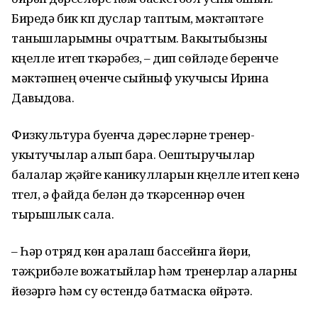
Биредә бик күп дуслар таптым, мәктәптәге
танышларымны очраттым. Вакытыбызны
күңелле итеп үткәрәбез, – дип сөйләде беренче
мәктәпнең өченче сыйныф укучысы Ирина
Давыдова.
Физкультура буенча дәресләрне тренер-
укытучылар алып бара. Оештыручылар
балалар җәйге каникулларын күңелле итеп кенә
түгел, ә файда белән дә үткәрсеннәр өчен
тырышлык сала.
– Һәр отряд көн аралаш бассейнга йөри,
тәҗрибәле вожатыйлар һәм тренерлар аларны
йөзәргә һәм су өстендә батмаска өйрәтә.