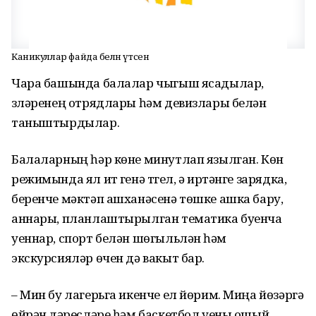
Каникуллар файда белән үтсен
Чара башында балалар чыгыш ясадылар,
үзләренең отрядлары һәм девизлары белән
таныштырдылар.
Балаларның һәр көне минутлап язылган. Көн
режимында ял итү генә түгел, ә иртәнге зарядка,
беренче мәктәп ашханәсенә төшке ашка бару,
аннары, планлаштырылган тематика буенча
уеннар, спорт белән шөгыльләнү һәм
экскурсияләр өчен дә вакыт бар.
– Мин бу лагерьга икенче ел йөрим. Миңа йөзәргә
өйрәнү дәресләре һәм баскетбол уены ошый.