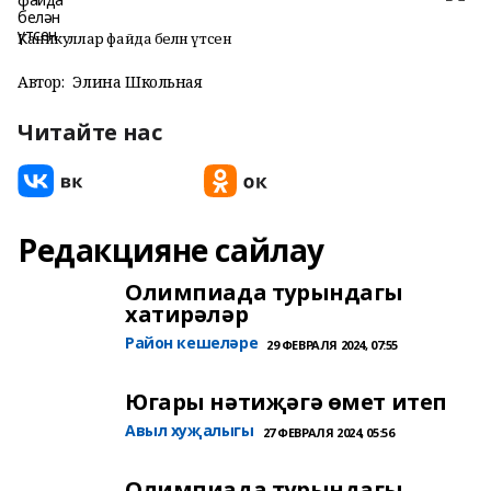
Каникуллар файда белән үтсен
Автор:
Элина Школьная
Читайте нас
Редакцияне сайлау
Олимпиада турындагы
хатирәләр
Район кешеләре
29 ФЕВРАЛЯ 2024, 07:55
Югары нәтиҗәгә өмет итеп
Авыл хуҗалыгы
27 ФЕВРАЛЯ 2024, 05:56
Олимпиада турындагы