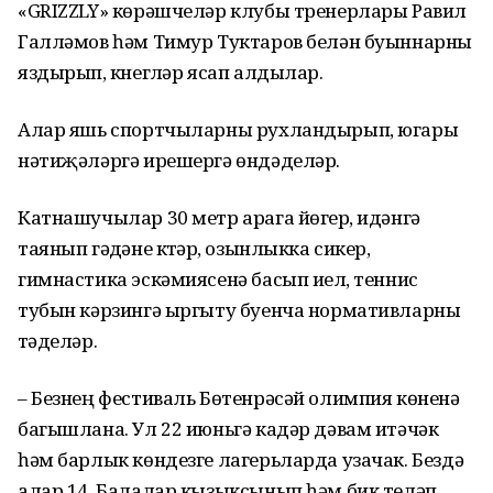
«GRIZZLY» көрәшчеләр клубы тренерлары Равил
Галләмов һәм Тимур Туктаров белән буыннарны
яздырып, күнегүләр ясап алдылар.
Алар яшь спортчыларны рухландырып, югары
нәтиҗәләргә ирешергә өндәделәр.
Катнашучылар 30 метр арага йөгерү, идәнгә
таянып гәүдәне күтәрү, озынлыкка сикерү,
гимнастика эскәмиясенә басып иелү, теннис
тубын кәрзингә ыргыту буенча нормативларны
үтәделәр.
– Безнең фестиваль Бөтенрәсәй олимпия көненә
багышлана. Ул 22 июньгә кадәр дәвам итәчәк
һәм барлык көндезге лагерьларда узачак. Бездә
алар 14. Балалар кызыксынып һәм бик теләп