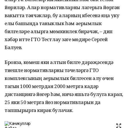
йөриләр. Алар нормативларны лагерьга йөргән
вакытта үтәячәкләр, бу аларның күбесенә яңа уку
елы башында таныклык һәм аерымлык
билгеләре алырга мөмкинлек бирәчәк, – дип
хәбәр итте ГТО Тестлау үзәге мөдире Сергей
Балуев.
Бронза, көмеш яки алтын билге дәрәҗәсендә
тиешле нормативларны үтәүчеләргә ГТО
комплексының аерымлык билгесен алу өчен
тагын 1000 метрдан 2000 метрга кадәр
дистанциягә йөгерү һәм, ничә яшьтә булуга карап,
25 яки 50 метрга йөзү нормативларын да
тапшырырга кирәк булачак.