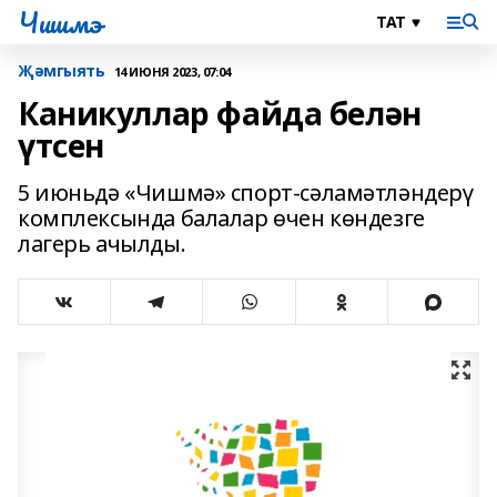
Чишмэ
Җәмгыять
14 ИЮНЯ 2023, 07:04
Каникуллар файда белән
үтсен
5 июньдә «Чишмә» спорт-сәламәтләндерү
комплексында балалар өчен көндезге
лагерь ачылды.