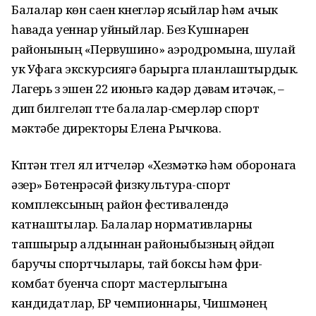
Балалар көн саен күнегүләр ясыйлар һәм ачык
һавада уеннар уйныйлар. Без Кушнарен
районының «Первушино» аэродромына, шулай
ук Уфага экскурсиягә барырга планлаштырдык.
Лагерь үз эшен 22 июньгә кадәр дәвам итәчәк, –
дип билгеләп үтте балалар-үсмерләр спорт
мәктәбе директоры Елена Рычкова.
Күптән түгел ял итүчеләр «Хезмәткә һәм оборонага
әзер» Бөтенрәсәй физкультура-спорт
комплексының район фестивалендә
катнаштылар. Балалар нормативларны
тапшырыр алдыннан районыбызның әйдәп
баручы спортчылары, тай боксы һәм фри-
комбат буенча спорт мастерлыгына
кандидатлар, БР чемпионнары, Чишмәнең