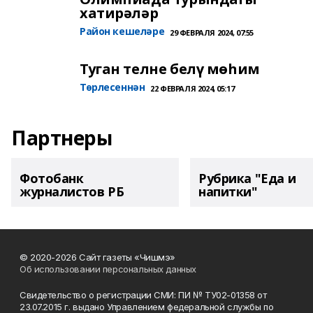
хатирәләр
Район кешеләре
29 ФЕВРАЛЯ 2024, 07:55
Туган телне белү мөһим
Төрлесеннән
22 ФЕВРАЛЯ 2024, 05:17
Партнеры
Фотобанк
Рубрика "Еда и
журналистов РБ
напитки"
© 2020-2026 Сайт газеты «Чишмэ»
Об использовании персональных данных
Свидетельство о регистрации СМИ: ПИ № ТУ02-01358 от
23.07.2015 г. выдано Управлением федеральной службы по