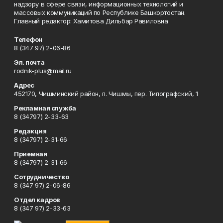
надзору в сфере связи, информационных технологий и
массовых коммуникаций по Республике Башкортостан.
Главный редактор: Хамитова Дильбар Равиловна
Телефон
8 (347 97) 2-06-86
Эл. почта
rodnik-plus@mail.ru
Адрес
452170, Чишминский район, п. Чишмы, пер. Типографский, 1
Рекламная служба
8 (34797) 2-33-63
Редакция
8 (34797) 2-31-66
Приемная
8 (34797) 2-31-66
Сотрудничество
8 (347 97) 2-06-86
Отдел кадров
8 (347 97) 2-33-63