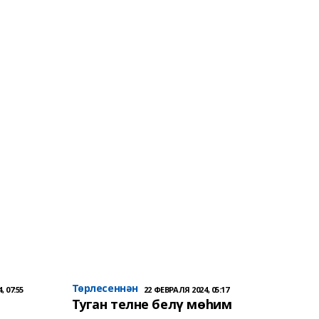
Төрлесеннән
, 07:55
22 ФЕВРАЛЯ 2024, 05:17
Туган телне белү мөһим