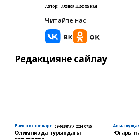
Автор:
Элина Школьная
Читайте нас
Редакцияне сайлау
Район кешеләре
Авыл хуҗа
29 ФЕВРАЛЯ 2024, 07:55
Олимпиада турындагы
Югары н