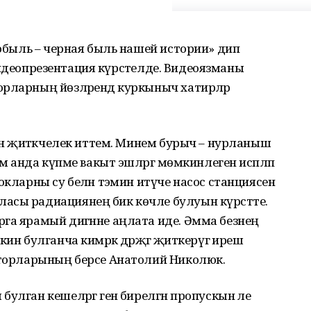
нобыль – черная быль нашей истории» дип
к видеопрезентация күрсәтелде. Видеоязманы
рларның йөзләрендә куркыныч хатирәләр
енә җитәкчелек иттем. Минем бурыч – нурланыш
әм анда күпме вакыт эшләргә мөмкинлеген исәпләп
окларны су белән тәэмин итүче насос станциясен
асы радиациянең бик көчле булуын күрсәтте.
га ярамый дигәнне аңлата иде. Әмма безнең
н булганча кимрәк дәрәҗәгә җиткерүгә ирешә
даторларының берсе Анатолий Николюк.
лган кешеләргә генә бирелгән пропускын әле