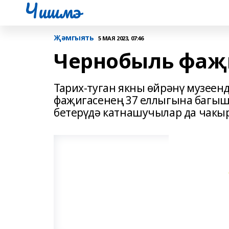
Чишмэ
Җәмгыять
5 МАЯ 2023, 07:46
Чернобыль фаҗи
Тарих-туган якны өйрәнү музеен
фаҗигасенең 37 еллыгына багышл
бетерүдә катнашучылар да чакы