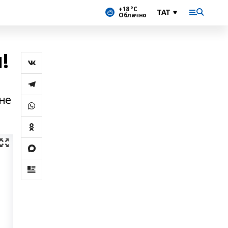
+18 °С
Облачно
!
не