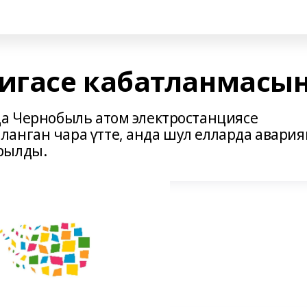
гасе кабатланмасын
да Чернобыль атом электростанциясе
анган чара үтте, анда шул елларда авария
рылды.