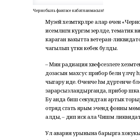
Чернобыль фаҗигасе кабатланмасын!
Музей хезмәткәрләре алар өчен «Чер
исемләнгән күргәзмә әзерләде, темати
караган вакытта ветеран-ликвидато
чагылып үткән кебек булды.
– Мин радиация хәвефсезлеге хезмәт
дозасын махсус прибор белән үлчәү һ
чыгару иде. Өченче һәм дүртенче бл
зарарсызландырганда, прибор шкал
Бу анда биш секундтан артык торыр
отряд сәгать ярым эчендә фонны мөмки
алды, – дип искә ала Чишмә ликви
Ул авария урынына барырга хокукы бу