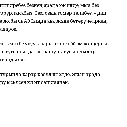
әшләребез безнең арада юк инде, әмма без
горурланабыз. Сезгә озын гомер телибез, – дип
Чернобыль АЭСында аварияне бетерүчеләрнең
ахаров.
ть мәктәбе укучылары әзерләгән бәйрәм концерты
тан сугышында катнашучы сугышчылар
әр салдылар.
е турында карар кабул ителде. Якын арада
мәсьәләсен хәл итә башлаячак.