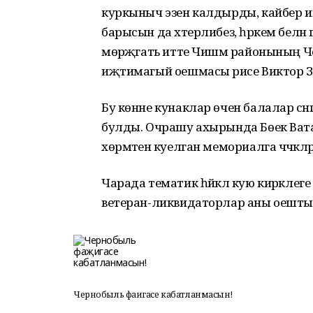
куркыныч эзен калдырды, кайбер ипт
барысын да хәтерлибез, һәркем белән 
мөрәҗәгать итте Чишмә районының 
иҗтимагый оешмасы рәисе Виктор З
Бу көнне кунаклар өчен балалар сәнга
булды. Очрашу ахырында Бөек Ва
хөрмәтенә куелган мемориалга чәчәкл
Чарада тематик һәйкәл кую кирәклег
ветеран-ликвидаторлар аны оештыру 
Чернобыль фаҗигасе кабатланмасын!