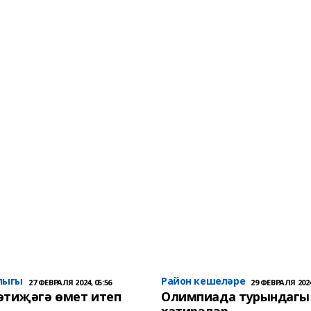
лыгы
Район кешеләре
27 ФЕВРАЛЯ 2024, 05:56
29 ФЕВРАЛЯ 2024
әтиҗәгә өмет итеп
Олимпиада турындагы