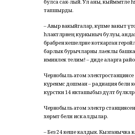
булса сак-лый. Ул аны, кыйммәтле һә
тапшырды.
– Авыр вакыйгалар, күпме вакыт үтсә
һәлакәтләрнең куркыныч булуы, андаг
бәрабәренә кешеләрне коткарган геро
барлык бурычларны лаеклы башкарып
иминлек телим! – диде аларга рай
Чернобыль атом электростанциясе – 
күренмәс дошман – радиация белән 
күрсәткән 14 якташыбыз дәүләт бүләкләр
Чернобыль атом электр станциясенд
хөрмәт белән искә алдылар.
– Без 24 кеше калдык. Кызганычка 