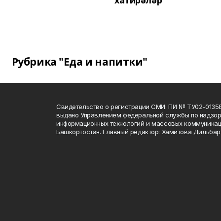
хатирәләр
Рубрика "Еда и напитки"
Свидетельство о регистрации СМИ: ПИ № ТУ02-01358 о
выдано Управлением федеральной службы по надзору
информационных технологий и массовых коммуникац
Башкортостан. Главный редактор: Хамитова Дильба