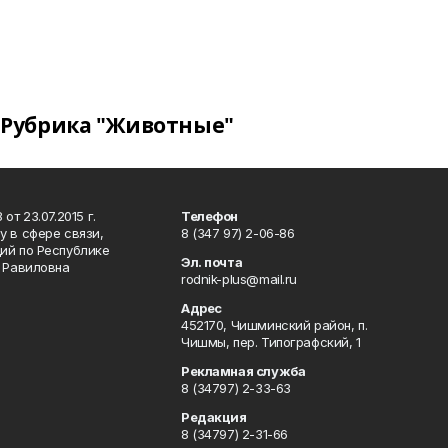
Рубрика "Животные"
т 23.07.2015 г.
Телефон
 в сфере связи,
8 (347 97) 2-06-86
ий по Республике
Эл. почта
р Равиловна
rodnik-plus@mail.ru
Адрес
452170, Чишминский район, п.
Чишмы, пер. Типографский, 1
Рекламная служба
8 (34797) 2-33-63
Редакция
8 (34797) 2-31-66