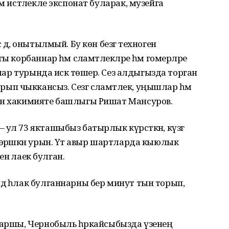
м истәлекле экспонат буларак, музейга
 дә, онытылмый. Бу көн безгә техноген
ы корбаннар һәм сәламәтлекләре һәм гомерләре
йлар турында искә төшерә. Сез алдыгызда торган
 чыккансыз. Сезгә сәламәтлек, уңышлар һәм
он хакимияте башлыгы Ришат Мансуров.
ул 73 якташыбыз батырлык күрсәткән, күзгә
көрәшкән урын. Үтә авыр шартларда кыюлык
енә лаек булган.
ә һәлак булганнарны бер минут тын торып,
каршы, Чернобыль һәркайсыбызда үзенең